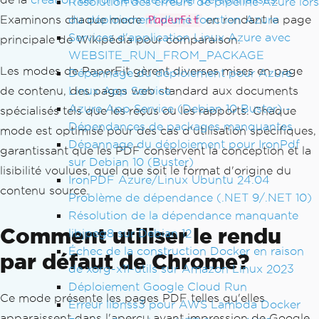
Résolution des erreurs de pipeline Azure lors
du déploiement d'une fonction Azure
Examinons chaque mode
en rendant la page
PaperFit
Services d'application Linux Azure avec
principale de Wikipédia pour comparaison.
WEBSITE_RUN_FROM_PACKAGE
Les modes de PaperFit gèrent diverses mises en page
Dépannage du déploiement pour Azure
Linux App Service
de contenu, des pages web standard aux documents
Azure App Service (Debian 10 Buster) -
spécialisés tels que les reçus ou les rapports. Chaque
Dépendances de packages manquantes
mode est optimisé pour des cas d'utilisation spécifiques,
Dépannage du déploiement pour IronPdf
garantissant que les PDF conservent la conception et la
sur Debian 10 (Buster)
lisibilité voulues, quel que soit le format d'origine du
IronPDF Azure/Linux Ubuntu 24.04
contenu source.
Problème de dépendance (.NET 9/.NET 10)
Résolution de la dépendance manquante
Comment utiliser le rendu
libjpeg8 sur Debian 12
Échec de la construction Docker en raison
par défaut de Chrome?
de xorg-x11-utils sur Amazon Linux 2023
Déploiement Google Cloud Run
Ce mode présente les pages PDF telles qu'elles
Erreur libnss3 pour AWS Lambda Docker
apparaissent dans l'aperçu avant impression de Google