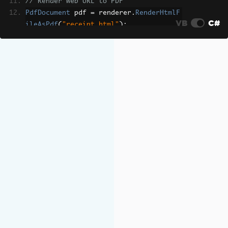
// Render web URL to PDF
PdfDocument
 pdf 
=
 renderer
.
RenderHtmlF
VB
C#
ileAsPdf
(
"receipt.html"
);
pdf
.
SaveAs
(
"continuousFeed.pdf"
);