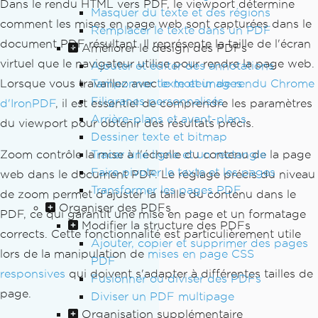
Dans le rendu HTML vers PDF, le viewport détermine
Masquer du texte et des régions
comment les mises en page web sont capturées dans le
Remplacer le texte dans un PDF
document PDF résultant. Il représente la taille de l'écran
Améliorer le design des PDFs
virtuel que le navigateur utilise pour rendre la page web.
Ajouter et éditer des annotations
Tamponner texte et images
Lorsque vous travaillez avec
le moteur de rendu Chrome
Filigranes personnalisés
d'IronPDF
, il est essentiel de comprendre les paramètres
Arrière-plans et avant-plans
du viewport pour obtenir des résultats précis.
Dessiner texte et bitmap
Tracer une ligne et un rectangle
Zoom contrôle la mise à l'échelle du contenu de la page
Faire pivoter le texte et les pages
web dans le document PDF. Le réglage précis du niveau
Transformer les pages PDF
de zoom permet d'ajuster la taille du contenu dans le
Organiser des PDFs
PDF, ce qui garantit une mise en page et un formatage
Modifier la structure des PDFs
corrects. Cette fonctionnalité est particulièrement utile
Ajouter, copier et supprimer des pages
lors de la manipulation de
mises en page CSS
PDF
responsives
qui doivent s'adapter à différentes tailles de
Fusionner ou diviser des PDFs
page.
Diviser un PDF multipage
Organisation supplémentaire