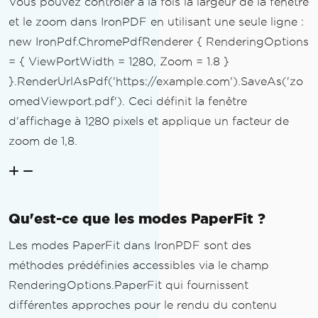
Vous pouvez contrôler à la fois la largeur de la fenêtre
et le zoom dans IronPDF en utilisant une seule ligne :
new IronPdf.ChromePdfRenderer { RenderingOptions
= { ViewPortWidth = 1280, Zoom = 1.8 }
}.RenderUrlAsPdf('https://example.com').SaveAs('zo
omedViewport.pdf'). Ceci définit la fenêtre
d'affichage à 1280 pixels et applique un facteur de
zoom de 1,8.
Qu'est-ce que les modes PaperFit ?
Les modes PaperFit dans IronPDF sont des
méthodes prédéfinies accessibles via le champ
RenderingOptions.PaperFit qui fournissent
différentes approches pour le rendu du contenu