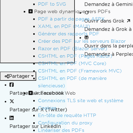
PDF to SVG
Demandez à Gemini 
Page web dynamique vers PDFs
PDF à partir de pages ASPX
Ouvrir dans Grok
XAML en PDF (MAUI)
Demandez à Grok à 
Générer des rapports PDF
Créer des PDF sur les serveurs Blazor
Ouvrir dans la perpl
Razor en PDF (Blazor Server)
Demandez à Perplex
CSHTML en PDF (Pages Razor)
CSHTML en PDF (MVC Core)
CSHTML en PDF (Framework MVC)
Partager
CSHTML en PDF (de manière
silencieuse)
Partager sur Facebook
Accessibilité Web
Connexions TLS site web et système
Cookies
Partager sur X (Twitter)
En-tête de requête HTTP
Configuration du proxy
Partager sur LinkedIn
Linéariser des PDFs