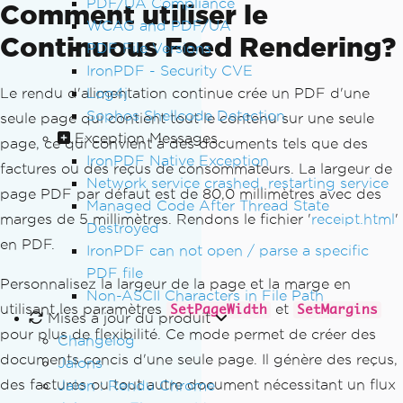
PDF/UA Compliance
Comment utiliser le
WCAG and PDF/UA
Continuous Feed Rendering?
PDF File Versions
IronPDF - Security CVE
Log4j
Le rendu d'alimentation continue crée un PDF d'une
Sophos Shellcode Detection
seule page qui contient tout le contenu sur une seule
Exception Messages
page, ce qui convient à des documents tels que des
IronPDF Native Exception
factures ou des reçus de consommateurs. La largeur de
Network service crashed, restarting service
page PDF par défaut est de 80,0 millimètres avec des
Managed Code After Thread State
marges de 5 millimètres. Rendons le fichier '
receipt.html
'
Destroyed
en PDF.
IronPDF can not open / parse a specific
PDF file
Personnalisez la largeur de la page et la marge en
Non-ASCII Characters in File Path
utilisant les paramètres
et
SetPageWidth
SetMargins
Mises à jour du produit
pour plus de flexibilité. Ce mode permet de créer des
Changelog
documents concis d'une seule page. Il génère des reçus,
Jalons
des factures ou tout autre document nécessitant un flux
Jalon : Rendu Chrome