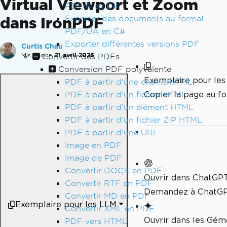
Virtual Viewport et Zoom
PDF/A en C#
Exporter des documents au format
dans IronPDF
PDF/UA en C#
Exporter différentes versions PDF
Curtis Chau
Mis à jour:
21 avril 2026
Convertir des PDFs
Conversion PDF polyvalente
Exemplaire pour le
PDF à partir d'une chaîne HTML
Copier la page au 
PDF à partir d'un fichier HTML
PDF à partir d'un élément HTML
PDF à partir d'un fichier ZIP HTML
PDF à partir d'une URL
Image en PDF
Image de PDF
Convertir DOCX en PDF
Ouvrir dans ChatGP
Convertir RTF en PDF
Demandez à ChatGPT
Convertir MD en PDF
Exemplaire pour les LLM
Convertir XML en PDF
Ouvrir dans les Gé
PDF vers HTML