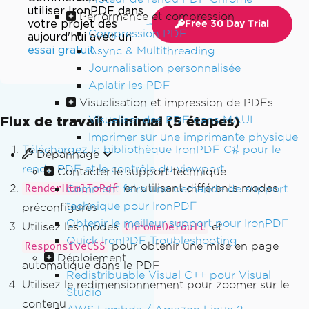
utiliser IronPDF dans
Performance et compression
votre projet dès
Free 30 Day Trial
Compression PDF
aujourd'hui avec un
essai gratuit
Async & Multithreading
Journalisation personnalisée
Aplatir les PDF
Visualisation et impression de PDFs
Flux de travail minimal (5 étapes)
Visualiser des PDF dans MAUI
Imprimer sur une imprimante physique
Téléchargez la bibliothèque IronPDF C# pour le
Dépannage
rendu PDF et le contrôle du viewport
Contacter le support technique
en utilisant différents modes
Comment faire une demande de support
RenderHtmlToPdf
technique pour IronPDF
préconfigurés
Obtenir le meilleur support pour IronPDF
Utilisez les modes
et
ChromeDefault
Quick IronPDF Troubleshooting
pour obtenir une mise en page
ResponsiveCSS
Déploiement
automatique dans le PDF
Redistribuable Visual C++ pour Visual
Utilisez le redimensionnement pour zoomer sur le
Studio
contenu