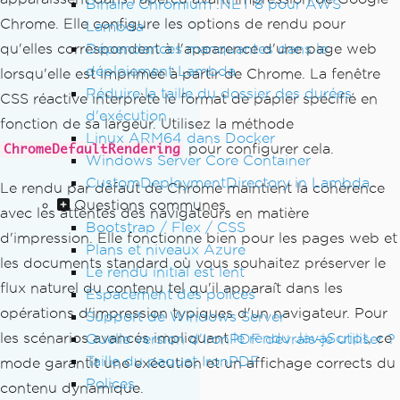
Binaire Chromium .NET 8 pour AWS
Chrome. Elle configure les options de rendu pour
Lambda
Dépendances manquantes dans le
qu'elles correspondent à l'apparence d'une page web
déploiement Lambda
lorsqu'elle est imprimée à partir de Chrome. La fenêtre
Réduire la taille du dossier des durées
CSS réactive interprète le format de papier spécifié en
d'exécution
fonction de sa largeur. Utilisez la méthode
Linux ARM64 dans Docker
pour configurer cela.
ChromeDefaultRendering
Windows Server Core Container
CustomDeploymentDirectory in Lambda
Le rendu par défaut de Chrome maintient la cohérence
Questions communes
avec les attentes des navigateurs en matière
Bootstrap / Flex / CSS
d'impression. Elle fonctionne bien pour les pages web et
Plans et niveaux Azure
les documents standard où vous souhaitez préserver le
Le rendu initial est lent
flux naturel du contenu tel qu'il apparaît dans les
Espacement des polices
opérations d'impression typiques d'un navigateur. Pour
Support de Windows Server
les scénarios avancés impliquant
le rendu JavaScript
, ce
Quelle version d'IronPDF devrais-je utiliser ?
Taille du paquet IronPDF
mode garantit une exécution et un affichage corrects du
Polices
contenu dynamique.