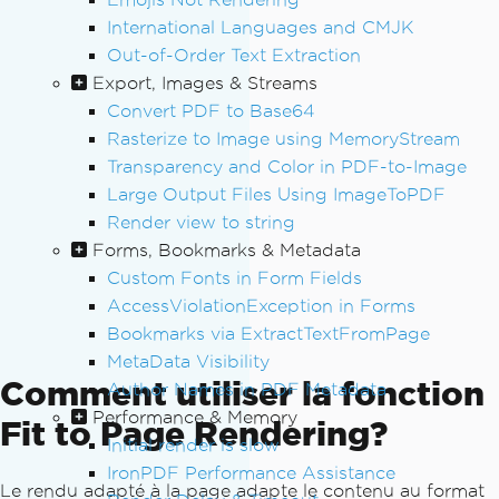
International Languages and CMJK
Out-of-Order Text Extraction
Export, Images & Streams
Convert PDF to Base64
Rasterize to Image using MemoryStream
Transparency and Color in PDF-to-Image
Large Output Files Using ImageToPDF
Render view to string
Forms, Bookmarks & Metadata
Custom Fonts in Form Fields
AccessViolationException in Forms
Bookmarks via ExtractTextFromPage
MetaData Visibility
Comment utiliser la fonction
Author Names in PDF Metadata
Performance & Memory
Fit to Page Rendering?
Initial render is slow
IronPDF Performance Assistance
Le rendu adapté à la page adapte le contenu au format