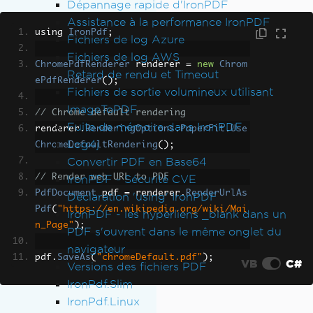
Dépannage rapide d'IronPDF
Assistance à la performance IronPDF
using 
IronPdf
;
Fichiers de log Azure
Fichiers de log AWS
ChromePdfRenderer
 renderer 
=
new
Chrom
Retard de rendu et Timeout
ePdfRenderer
();
Fichiers de sortie volumineux utilisant
ImageToPDF
// Chrome default rendering
Fuite de mémoire dans IronPDF
renderer
.
RenderingOptions
.
PaperFit
.
Use
Log4j
ChromeDefaultRendering
();
Convertir PDF en Base64
// Render web URL to PDF
IronPDF - Sécurité CVE
PdfDocument
 pdf 
=
 renderer
.
RenderUrlAs
Déclaration 'using' IronPDF
Pdf
(
"https://en.wikipedia.org/wiki/Mai
IronPDF - les hyperliens _blank dans un
n_Page"
);
PDF s'ouvrent dans le même onglet du
navigateur
pdf
.
SaveAs
(
"chromeDefault.pdf"
);
VB
C#
Versions des fichiers PDF
IronPdf.Slim
IronPdf.Linux