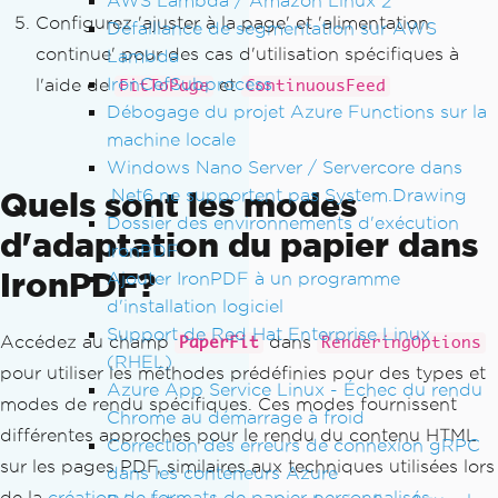
AWS Lambda / Amazon Linux 2
Configurez 'ajuster à la page' et 'alimentation
Défaillance de segmentation sur AWS
continue' pour des cas d'utilisation spécifiques à
Lambda
IronCefSubprocess
l'aide de
et
FitToPage
ContinuousFeed
Débogage du projet Azure Functions sur la
machine locale
Windows Nano Server / Servercore dans
.Net6 ne supportent pas System.Drawing
Quels sont les modes
Dossier des environnements d'exécution
d'adaptation du papier dans
IronPDF
IronPDF?
Ajouter IronPDF à un programme
d'installation logiciel
Support de Red Hat Enterprise Linux
Accédez au champ
dans
PaperFit
RenderingOptions
(RHEL)
pour utiliser les méthodes prédéfinies pour des types et
Azure App Service Linux - Échec du rendu
modes de rendu spécifiques. Ces modes fournissent
Chrome au démarrage à froid
différentes approches pour le rendu du contenu HTML
Correction des erreurs de connexion gRPC
sur les pages PDF, similaires aux techniques utilisées lors
dans les conteneurs Azure
de la
création de formats de papier personnalisés
.