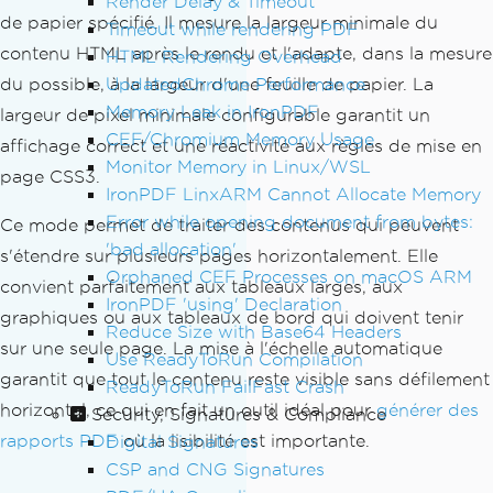
Render Delay & Timeout
de papier spécifié. Il mesure la largeur minimale du
Timeout while rendering PDF
contenu HTML après le rendu et l'adapte, dans la mesure
HTML Rendering Overhead
UpdatedChrome Performance
du possible, à la largeur d'une feuille de papier. La
Memory Leak in IronPDF
largeur de pixel minimale configurable garantit un
CEF/Chromium Memory Usage
affichage correct et une réactivité aux règles de mise en
Monitor Memory in Linux/WSL
page CSS3.
IronPDF LinxARM Cannot Allocate Memory
Error while opening document from bytes:
Ce mode permet de traiter des contenus qui peuvent
'bad allocation'
s'étendre sur plusieurs pages horizontalement. Elle
Orphaned CEF Processes on macOS ARM
convient parfaitement aux tableaux larges, aux
IronPDF 'using' Declaration
graphiques ou aux tableaux de bord qui doivent tenir
Reduce Size with Base64 Headers
sur une seule page. La mise à l'échelle automatique
Use ReadyToRun Compilation
garantit que tout le contenu reste visible sans défilement
ReadyToRun FailFast Crash
horizontal, ce qui en fait un outil idéal pour
générer des
Security, Signatures & Compliance
rapports PDF
où la lisibilité est importante.
Digital Signatures
CSP and CNG Signatures