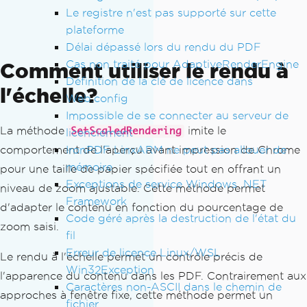
Le registre n'est pas supporté sur cette
plateforme
Délai dépassé lors du rendu du PDF
Cas non traité pour AdaptiveRenderEngine
Comment utiliser le rendu à
Définition de la clé de licence dans
l'échelle?
Web.config
Impossible de se connecter au serveur de
La méthode
imite le
SetScaledRendering
licenciement
IronPDF LinxARM ne peut pas allouer de
comportement de l'aperçu avant impression de Chrome
mémoire
pour une taille de papier spécifiée tout en offrant un
Exceptions de service Windows .NET
niveau de zoom ajustable. Cette méthode permet
Framework
d'adapter le contenu en fonction du pourcentage de
Code géré après la destruction de l'état du
zoom saisi.
fil
Erreur de licence Linux/WSL
Le rendu à l'échelle permet un contrôle précis de
Win32Exception
l'apparence du contenu dans les PDF. Contrairement aux
Caractères non-ASCII dans le chemin de
approches à fenêtre fixe, cette méthode permet un
fichier