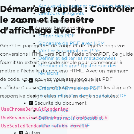
Ajouter et supprimer des pièces jointes
Démarrage rapide : Contrôler
Contours et signets
le zoom et la fenêtre
Signer et sécuriser des PDFs
d'affichage avec IronPDF
Assurer l'authenticité
Signer des PDF
Signature de PDF avec HSM
Gérez les paramètres de zoom et de fenêtre dans vos
Vérifier les signatures PDF
conversions HTML vers PDF à l'aide d'IronPDF. Ce guide
Définir et éditer les métadonnées
fournit un extrait de code simple pour commencer à
Modifier et signer l'historique des
mettre à l'échelle du contenu HTML. Avec un minimum
révisions
de code, vous pouvez vous assurer que les PDF
Gestion des formulaires PDF
s'affichent correctement tout en conservant les éléments
Créer des formulaires PDF
Remplir et éditer des formulaires PDF
responsive design et les mises en page souhaitées.
Sécurité du document
UseChromeDefaultRendering
Assainir PDF
Définir les mots de passe et
UseResponsiveCssRendering
ViewPortWidth
autorisations des PDF
UseScaledRendering
width
margin
Autres