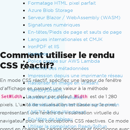
Formatage HTML pixel parfait
Azure Blob Storage
Serveur Blazor / WebAssembly (WASM)
Signatures numériques
En-têtes/Pieds de page et sauts de page
Langues internationales et CMJK
IronPDF et IIS
Comment utiliser le rendu
Kerberos
Police cassée sur AWS Lambda
CSS réactif?
Visibilité des métadonnées
Impression depuis une imprimante réseau
En mode CSS réactif, spécifiez une largeur de fenêtre
Rasteriser en image en utilisant
d'affichage en passant une valeur à la méthode
MemoryStream
. La valeur par défaut
est de 1 280
SetWidth
Width
Rendre la vue en chaîne
Alternatives à System.Drawing.Common
pixels. L'unité de visualisation est basée sur le pixel,
(.NET 7 & Non-Windows)
représentant une fenêtre de visualisation virtuelle du
En-têtes de tableau
navigateur pour les conceptions CSS réactives. Ce mode
Utiliser la compilation ReadyToRun
prend en charge les cadres modernes et fonctionne avec