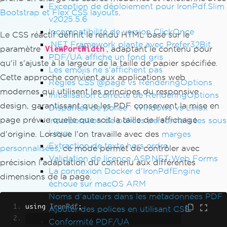
Exception de déploiement pour IronPdf.Slim
Bootstrap et Flex CSS layouts
.
v2025.5.6
Incompatibilité de version ClickOnce
Le CSS réactif définit le rendu HTML basé sur le
.NET Framework plante avec Prefer32Bit
paramètre
, adaptant le contenu pour
ViewPortWidth
PDF/UA affiche un fond gris
qu'il s'ajuste à la largeur de la taille de papier spécifiée.
Les emojis ne s'affichent pas
Cette approche convient aux applications web
Règles CSS @page vs RenderingOptions
modernes qui utilisent les principes du responsive
Initialisation correcte de RenderingOptions
design, garantissant que les PDF conservent la mise en
Disparités de police : Windows vs Linux
page prévue quelle que soit la taille de l'affichage
Incorporation de polices personnalisées sous
Linux
d'origine. Lorsque l'on travaille avec des
marges
Extraction de texte hors ordre
personnalisées
, ce mode permet de contrôler avec
Validation de licence ASP.NET Web Forms
précision l'adaptation du contenu aux différentes
La connexion Docker d'IronPdfEngine
dimensions de la page.
échoue sur macOS ARM
Noms d'auteurs dans les métadonnées PDF
using 
IronPdf
;
Ajouter des polices en utilisant CSS
Conformité PDF/UA