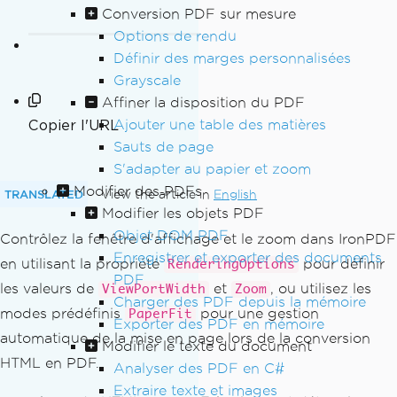
Conversion PDF sur mesure
Options de rendu
Définir des marges personnalisées
Grayscale
Affiner la disposition du PDF
Ajouter une table des matières
Copier l'URL
Sauts de page
S'adapter au papier et zoom
Modifier des PDFs
TRANSLATED
View the article in
English
Modifier les objets PDF
Objet DOM PDF
Contrôlez la fenêtre d'affichage et le zoom dans IronPDF
Enregistrer et exporter des documents
en utilisant la propriété
pour définir
RenderingOptions
PDF
les valeurs de
et
, ou utilisez les
ViewPortWidth
Zoom
Charger des PDF depuis la mémoire
modes prédéfinis
pour une gestion
PaperFit
Exporter des PDF en mémoire
automatique de la mise en page lors de la conversion
Modifier le texte du document
HTML en PDF.
Analyser des PDF en C#
Extraire texte et images