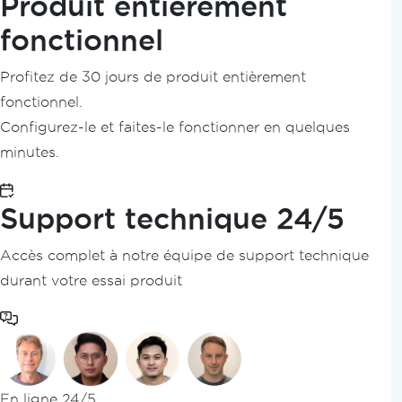
Produit entièrement
Vue d'ensemble
fonctionnel
Commencer
Guide de démarrage rapide
Profitez de 30 jours de produit entièrement
Vue d'ensemble de l'installation
fonctionnel.
Moteur natif vs moteur distant
Configurez-le et faites-le fonctionner en quelques
Utilisation de clés de licence
minutes.
Installer la bibliothèque IronPDF
Utiliser sur Windows
Utiliser sur Mac
Support technique 24/5
Utilisation sur Linux
Utilisation sur Android
Accès complet à notre équipe de support technique
Déployer sur le Cloud / Conteneur
durant votre essai produit
Déploiement sur Azure
Déploiement sur AWS
Exécuter IronPDF dans Docker
Exécuter IronPDF en tant que conteneur dis
Packages spécifiques à la plateforme
En ligne 24/5
Installateur Windows