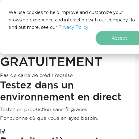
IRON
SOFTWARE
We use cookies to help improve and customize your
PRODUITS
browsing experience and interaction with our company. To
find out more, see our
ENTREPRISE
Privacy Policy.
SOLUTIONS
Accept
Commencez
RESSOURCES
À PROPOS DE NOUS
GRATUITEMENT
205 N. Michigan Ave. Chicago, IL 60601, USA
CONTACT
Pas de carte de crédit requise
fr
Testez dans un
environnement en direct
Accueil
.NET
for
Testez en production sans filigranes.
Passer au contenu du pied de page
Fonctionne où que vous en ayez besoin.
PM >
Install-Package IronPdf