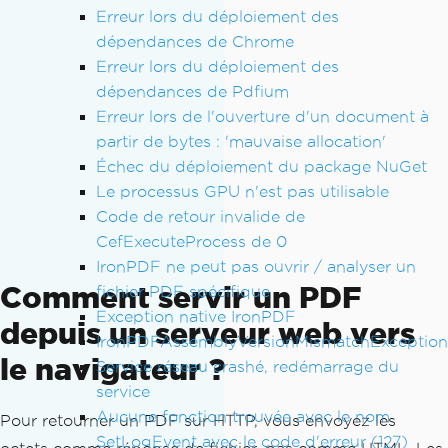
Erreur lors du déploiement des
dépendances de Chrome
Erreur lors du déploiement des
dépendances de Pdfium
Erreur lors de l'ouverture d'un document à
partir de bytes : 'mauvaise allocation'
Échec du déploiement du package NuGet
Le processus GPU n'est pas utilisable
Code de retour invalide de
CefExecuteProcess de 0
IronPDF ne peut pas ouvrir / analyser un
Comment servir un PDF
fichier PDF spécifique
Exception native IronPDF
depuis un serveur web vers
IronPDFAssemblyVersionMismatchException
le navigateur ?
Service réseau crashé, redémarrage du
service
Aucune fonction trouvée avec le nom
Pour retourner un PDF sur HTTP, vous envoyez les
SetLogEvent avec le code d'erreur (127)