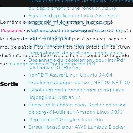
Résolution des erreurs de pipeline Azure lors
        .content { line-height: 1.6; }
du déploiement d'une fonction Azure
    </style>
Services d'application Linux Azure avec
</head>
Le même exemple définit également la propriété
WEBSITE_RUN_FROM_PACKAGE
<body>
Dépannage du déploiement pour Azure
avant une seconde sauvegarde, ce qui crypte
Password
    <h1>Invoice #12345</h1>
Linux App Service
le fichier de sorte qu'il ne peut pas être ouvert sans ce
    <div class='content'>
Azure App Service (Debian 10 Buster) -
mot de passe. Pour un contrôle plus précis sur ce qu'un
        <p>Date: "
+
DateTime
.
Now
.
ToSt
Dépendances de packages manquantes
ring
(
"yyyy-MM-dd"
)
+
@"</p>
destinataire peut faire avec le fichier, consultez le guide
Dépannage du déploiement pour IronPdf
        <p>Thank you for your busines
sur
les permissions et mots de passe PDF
.
sur Debian 10 (Buster)
s!</p>
    </div>
IronPDF Azure/Linux Ubuntu 24.04
</body>
Problème de dépendance (.NET 9/.NET 10)
Sortie
</html>"
;
Résolution de la dépendance manquante
libjpeg8 sur Debian 12
// Render HTML to PDF
Échec de la construction Docker en raison
PdfDocument
 pdf 
=
 renderer
.
RenderHtmlA
de xorg-x11-utils sur Amazon Linux 2023
sPdf
(
htmlContent
);
Déploiement Google Cloud Run
Erreur libnss3 pour AWS Lambda Docker
// Save to disk with standard method