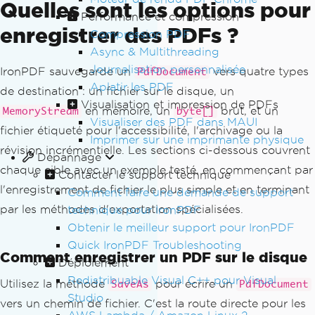
Quelles sont les options pour
Performance et compression
enregistrer des PDFs ?
Compression PDF
Async & Multithreading
Journalisation personnalisée
IronPDF sauvegarde un
vers quatre types
PdfDocument
Aplatir les PDF
de destination : un fichier sur le disque, un
Visualisation et impression de PDFs
en mémoire, un
brut, et un
MemoryStream
byte[]
Visualiser des PDF dans MAUI
fichier étiqueté pour l'accessibilité, l'archivage ou la
Imprimer sur une imprimante physique
révision incrémentielle. Les sections ci-dessous couvrent
Dépannage
chaque cible avec un exemple testé, en commençant par
Contacter le support technique
l'enregistrement de fichier le plus simple et en terminant
Comment faire une demande de support
par les méthodes d'exportation spécialisées.
technique pour IronPDF
Obtenir le meilleur support pour IronPDF
Quick IronPDF Troubleshooting
Comment enregistrer un PDF sur le disque
Déploiement
Redistribuable Visual C++ pour Visual
Utilisez la méthode
pour écrire un
SaveAs
PdfDocument
Studio
vers un chemin de fichier. C'est la route directe pour les