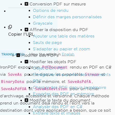
Conversion PDF sur mesure
Options de rendu
Définir des marges personnalisées
Grayscale
Affiner la disposition du PDF
Copier l'URL
Ajouter une table des matières
Sauts de page
S'adapter au papier et zoom
TRANSLATED
View the article in
English
Modifier des PDFs
Modifier les objets PDF
IronPDF exporte un
rendu en PDF en C#
PdfDocument
Objet DOM PDF
via
pour le disque, les propriétés
et
Enregistrer et exporter des documents
SaveAs
Stream
PDF
pour la mémoire, et
,
BinaryData
SaveAsPdfA
Charger des PDF depuis la mémoire
et
pour un fichier
SaveAsPdfUA
SaveAsRevision
Exporter des PDF en mémoire
d'archivage, accessible et versionné. Chaque méthode
Modifier le texte du document
prend un document déjà rendu et l'écrit vers la
Analyser des PDF en C#
destination dont votre application a besoin, que ce soit
Extraire texte et images