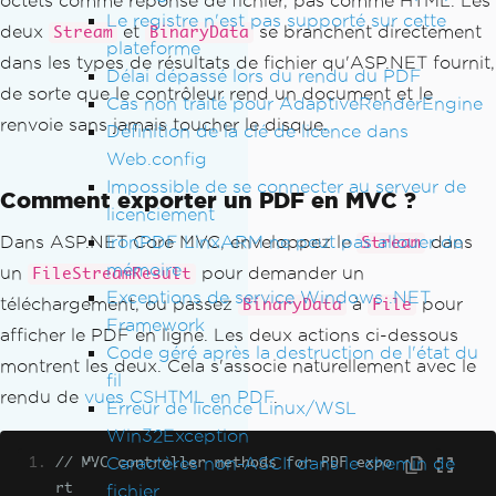
octets comme réponse de fichier, pas comme HTML. Les
Le registre n'est pas supporté sur cette
deux
et
se branchent directement
Stream
BinaryData
plateforme
dans les types de résultats de fichier qu'ASP.NET fournit,
Délai dépassé lors du rendu du PDF
de sorte que le contrôleur rend un document et le
Cas non traité pour AdaptiveRenderEngine
renvoie sans jamais toucher le disque.
Définition de la clé de licence dans
Web.config
Impossible de se connecter au serveur de
Comment exporter un PDF en MVC ?
licenciement
IronPDF LinxARM ne peut pas allouer de
Dans ASP.NET Core MVC, enveloppez le
dans
Stream
mémoire
un
pour demander un
FileStreamResult
Exceptions de service Windows .NET
téléchargement, ou passez
à
pour
BinaryData
File
Framework
afficher le PDF en ligne. Les deux actions ci-dessous
Code géré après la destruction de l'état du
montrent les deux. Cela s'associe naturellement avec le
fil
rendu de
vues CSHTML en PDF
.
Erreur de licence Linux/WSL
Win32Exception
Caractères non-ASCII dans le chemin de
// MVC controller methods for PDF expo
fichier
rt