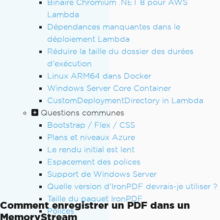
Binaire Chromium .NET 8 pour AWS
pdf
.
SaveAs
(
"invoice_12345.pdf"
);
Lambda
Dépendances manquantes dans le
// Save with password protection for s
déploiement Lambda
ensitive documents
pdf
.
Password
=
"secure123"
;
Réduire la taille du dossier des durées
pdf
.
SaveAs
(
"protected_invoice_12345.pd
d'exécution
f"
);
Linux ARM64 dans Docker
Windows Server Core Container
CustomDeploymentDirectory in Lambda
Questions communes
Bootstrap / Flex / CSS
Plans et niveaux Azure
Le rendu initial est lent
Espacement des polices
Support de Windows Server
Quelle version d'IronPDF devrais-je utiliser ?
Taille du paquet IronPDF
Comment enregistrer un PDF dans un
Polices
MemoryStream