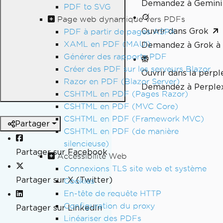
Demandez à Gemini 
PDF to SVG
Page web dynamique vers PDFs
Ouvrir dans Grok
PDF à partir de pages ASPX
XAML en PDF (MAUI)
Demandez à Grok à 
Générer des rapports PDF
Créer des PDF sur les serveurs Blazor
Ouvrir dans la perpl
Razor en PDF (Blazor Server)
Demandez à Perplex
CSHTML en PDF (Pages Razor)
CSHTML en PDF (MVC Core)
CSHTML en PDF (Framework MVC)
Partager
CSHTML en PDF (de manière
silencieuse)
Partager sur Facebook
Accessibilité Web
Connexions TLS site web et système
Partager sur X (Twitter)
Cookies
En-tête de requête HTTP
Configuration du proxy
Partager sur LinkedIn
Linéariser des PDFs