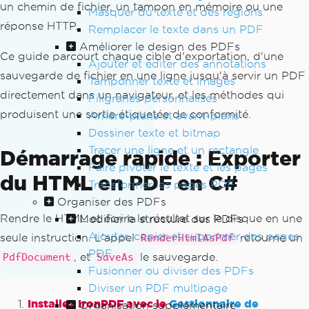
un chemin de fichier, un tampon en mémoire ou une
Masquer du texte et des régions
réponse HTTP.
Remplacer le texte dans un PDF
Améliorer le design des PDFs
Ce guide parcourt chaque cible d'exportation, d'une
Ajouter et éditer des annotations
sauvegarde de fichier en une ligne jusqu'à servir un PDF
Tamponner texte et images
directement dans un navigateur, et les méthodes qui
Filigranes personnalisés
produisent une sortie étiquetée de conformité.
Arrière-plans et avant-plans
Dessiner texte et bitmap
Tracer une ligne et un rectangle
Démarrage rapide : Exporter
Faire pivoter le texte et les pages
du HTML en PDF en C#
Transformer les pages PDF
Organiser des PDFs
Rendre le HTML et écrire le résultat sur le disque en une
Modifier la structure des PDFs
Ajouter, copier et supprimer des pages
seule instruction. L'appel
retourne un
RenderHtmlAsPdf
PDF
, et
le sauvegarde.
PdfDocument
SaveAs
Fusionner ou diviser des PDFs
Diviser un PDF multipage
Installez IronPDF avec le
Gestionnaire de
Organisation supplémentaire