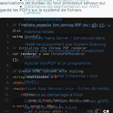
AWS Lambda / Amazon Linux 2
applications de bureau ou tout processus serveur qui
Défaillance de segmentation sur AWS
garde les PDFs sur le système de fichiers.
Lambda
IronCefSubprocess
Débogage du projet Azure Functions sur la
// Complete example for saving PDF to 
disk
machine locale
using 
IronPdf
;
Windows Nano Server / Servercore dans
.Net6 ne supportent pas System.Drawing
// Initialize the Chrome PDF renderer
Dossier des environnements d'exécution
var
 renderer 
=
new
ChromePdfRenderer
IronPDF
();
Ajouter IronPDF à un programme
d'installation logiciel
// Create HTML content with styling
Support de Red Hat Enterprise Linux
string
 htmlContent 
=
@"
(RHEL)
<html>
Azure App Service Linux - Échec du rendu
<head>
Chrome au démarrage à froid
    <style>
Correction des erreurs de connexion gRPC
        body { font-family: Arial, san
s-serif; margin: 40px; }
dans les conteneurs Azure
VB
C#
        h1 { color: #333; }