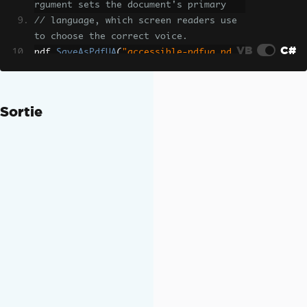
rgument sets the document's primary
// language, which screen readers use 
to choose the correct voice.
VB
C#
pdf
.
SaveAsPdfUA
(
"accessible-pdfua.pd
f"
,
IronPdf
.
PdfUAVersions
.
PdfUA1
,
Iron
Pdf
.
NaturalLanguages
.
English_UnitedKin
gdom
);
Sortie