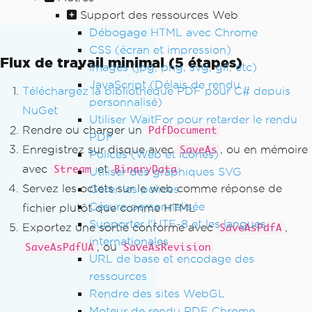
Support des ressources Web
Débogage HTML avec Chrome
CSS (écran et impression)
Flux de travail minimal (5 étapes)
Images (jpg, png, svg, gif, etc)
JavaScript (Délais de rendu
Téléchargez la bibliothèque PDF pour C# depuis
personnalisé)
NuGet
Utiliser WaitFor pour retarder le rendu
Rendre ou charger un
PdfDocument
PDF
Enregistrez sur disque avec
, ou en mémoire
SaveAs
Polices (Web et icônes)
avec
et
Stream
BinaryData
Utiliser des graphiques SVG
Servez les octets sur le web comme réponse de
Gérer les polices
Césure personnalisée
fichier plutôt que comme HTML
Supporter l'UTF-8 et les langues
Exportez une sortie conforme avec
,
SaveAsPdfA
internationales
, ou
SaveAsPdfUA
SaveAsRevision
URL de base et encodage des
ressources
Rendre des sites WebGL
Moteur de rendu PDF Chrome