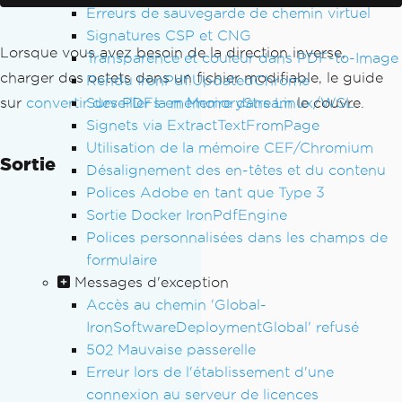
aperSize
.
A4
Erreurs de sauvegarde de chemin virtuel
};
Signatures CSP et CNG
Lorsque vous avez besoin de la direction inverse,
Transparence et couleur dans PDF-to-Image
// Render content to PDF
charger des octets dans un fichier modifiable, le guide
Rendu IronPdf.UpdatedChrome
PdfDocument
 pdf 
=
 renderer
.
RenderHtmlA
Surveiller la mémoire dans Linux/WSL
sur
convertir des PDFs en MemoryStream
le couvre.
sPdf
(
"<h1>Contract Document</h1>"
);
Signets via ExtractTextFromPage
Utilisation de la mémoire CEF/Chromium
// Get binary data
Sortie
Désalignement des en-têtes et du contenu
byte
[]
 binaryData 
=
 pdf
.
BinaryData
;
Polices Adobe en tant que Type 3
// Example: Store in database
Sortie Docker IronPdfEngine
// database.StorePdfDocument(documentI
Polices personnalisées dans les champs de
d, binaryData);
formulaire
Messages d'exception
// Example: Send via API
Accès au chemin 'Global-
// apiClient.UploadDocument(binaryDat
IronSoftwareDeploymentGlobal' refusé
a);
502 Mauvaise passerelle
Erreur lors de l'établissement d'une
connexion au serveur de licences