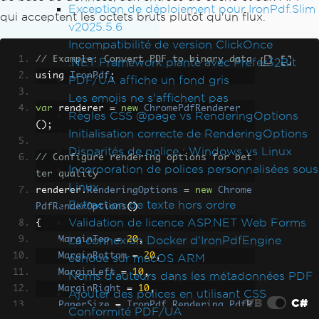
Exception de déploiement pour IronPdf.Slim
qui acceptent les octets bruts plutôt qu'un flux.
v2025.5.6
Incompatibilité de version ClickOnce
// Example: Convert PDF to binary data
.NET Framework plante avec Prefer32Bit
using 
IronPdf
;
PDF/UA affiche un fond gris
Les emojis ne s'affichent pas
var
 renderer 
=
new
ChromePdfRenderer
Règles CSS @page vs RenderingOptions
();
Initialisation correcte de RenderingOptions
Disparités de police : Windows vs Linux
// Configure rendering options for bet
Incorporation de polices personnalisées sous
ter quality
Linux
renderer
.
RenderingOptions
=
new
Chrome
Extraction de texte hors ordre
PdfRenderOptions
()
Validation de licence ASP.NET Web Forms
{
La connexion Docker d'IronPdfEngine
MarginTop
=
20
,
MarginBottom
=
20
,
échoue sur macOS ARM
MarginLeft
=
10
,
Noms d'auteurs dans les métadonnées PDF
MarginRight
=
10
,
Ajouter des polices en utilisant CSS
VB
C#
PaperSize
=
IronPdf
.
Rendering
.
PdfP
Conformité PDF/UA