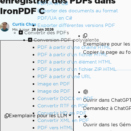
enregistrer des PDFs dans
PDF/A en C#
IronPDF C
Exporter des documents au format
PDF/UA en C#
Curtis Chau
Exporter différentes versions PDF
Mis à jour:
28 juin 2026
Convertir des PDFs
Conversion PDF polyvalente
Exemplaire pour le
PDF à partir d'une chaîne HTML
Copier la page au 
PDF à partir d'un fichier HTML
PDF à partir d'un élément HTML
PDF à partir d'un fichier ZIP HTML
PDF à partir d'une URL
Image en PDF
Image de PDF
Convertir DOCX en PDF
Ouvrir dans ChatGP
Convertir RTF en PDF
Demandez à ChatGPT
Convertir MD en PDF
Exemplaire pour les LLM
Convertir XML en PDF
Ouvrir dans les Gé
PDF vers HTML