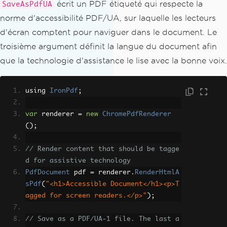
écrit un PDF étiqueté qui respecte la
SaveAsPdfUA
norme d'accessibilité PDF/UA, sur laquelle les lecteurs
d'écran comptent pour naviguer dans le document. Le
troisième argument définit la langue du document afin
que la technologie d'assistance le lise avec la bonne voix.
using 
IronPdf
;
var
 renderer 
=
new
ChromePdfRenderer
();
// Render content that should be tagge
d for assistive technology
PdfDocument
 pdf 
=
 renderer
.
RenderHtmlA
sPdf
(
"<h1>Accessible Document</h1><p>T
agged for screen readers.</p>"
);
// Save as a PDF/UA-1 file. The last a