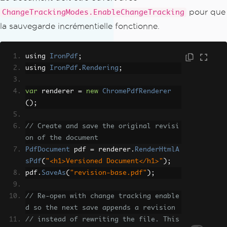
pour que
ChangeTrackingModes.EnableChangeTracking
la sauvegarde incrémentielle fonctionne.
using 
IronPdf
;
using 
IronPdf
.
Rendering
;
var
 renderer 
=
new
ChromePdfRenderer
();
// Create and save the original revisi
on of the document
PdfDocument
 pdf 
=
 renderer
.
RenderHtmlA
sPdf
(
"<h1>Versioned Document</h1>"
);
pdf
.
SaveAs
(
"revision-base.pdf"
);
// Re-open with change tracking enable
d so the next save appends a revision
// instead of rewriting the file. This 