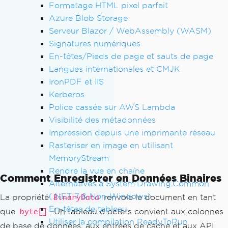
Formatage HTML pixel parfait
Azure Blob Storage
Serveur Blazor / WebAssembly (WASM)
Signatures numériques
En-têtes/Pieds de page et sauts de page
Langues internationales et CMJK
IronPDF et IIS
Kerberos
Police cassée sur AWS Lambda
Visibilité des métadonnées
Impression depuis une imprimante réseau
Rasteriser en image en utilisant
MemoryStream
Rendre la vue en chaîne
Comment Enregistrer en Données Binaires
Alternatives à System.Drawing.Common
(.NET 7 & Non-Windows)
La propriété
renvoie le document en tant
BinaryData
En-têtes de tableau
que
. Un tableau d'octets convient aux colonnes
byte[]
Utiliser la compilation ReadyToRun
de base de données, aux entrées de cache et aux API