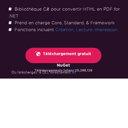
Bibliothèque C# pour convertir HTML en PDF for
.NET
Prend en charge Core, Standard, & Framework
Fonctions incluent
Création,
Lecture,
Impression
Téléchargement gratuit
NuGet
Téléchargements totaux
20,296,129
ici
Ou téléchargez le DLL directement