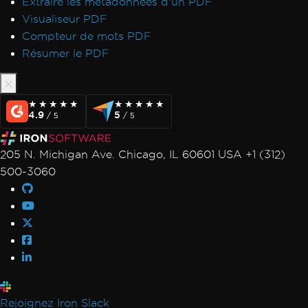
Extraire les métadonnées d'un PDF
Visualiseur PDF
Compteur de mots PDF
Résumer le PDF
★★★★★
★★★★★
★★★★★
★★★★★
4.9
5
/ 5
/ 5
205 N. Michigan Ave. Chicago, IL 60601 USA +1 (312)
500-3060
Rejoignez Iron Slack