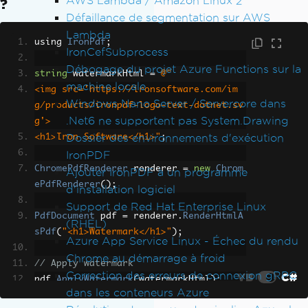
AWS Lambda / Amazon Linux 2
?
Défaillance de segmentation sur AWS
Lambda
using 
IronPdf
;
IronCefSubprocess
Débogage du projet Azure Functions sur la
string
 watermarkHtml 
=
@"
machine locale
<img src='https://ironsoftware.com/im
Windows Nano Server / Servercore dans
g/products/ironpdf-logo-text-dotnet.sv
.Net6 ne supportent pas System.Drawing
g'>
Dossier des environnements d'exécution
<h1>Iron Software</h1>"
;
IronPDF
ChromePdfRenderer
 renderer 
=
new
Chrom
Ajouter IronPDF à un programme
ePdfRenderer
();
d'installation logiciel
Support de Red Hat Enterprise Linux
PdfDocument
 pdf 
=
 renderer
.
RenderHtmlA
(RHEL)
sPdf
(
"<h1>Watermark</h1>"
);
Azure App Service Linux - Échec du rendu
Chrome au démarrage à froid
// Apply watermark
Correction des erreurs de connexion gRPC
VB
C#
pdf
.
ApplyWatermark
(
watermarkHtml
);
dans les conteneurs Azure