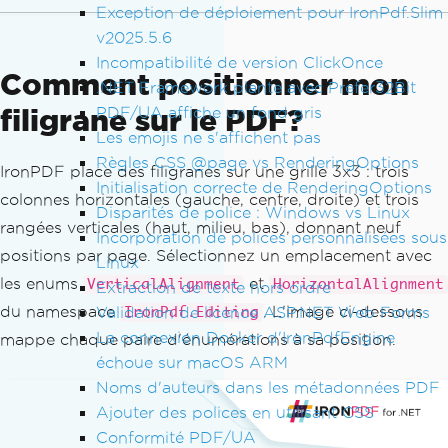
Exception de déploiement pour IronPdf.Slim
v2025.5.6
Incompatibilité de version ClickOnce
Comment positionner mon
.NET Framework plante avec Prefer32Bit
filigrane sur le PDF?
PDF/UA affiche un fond gris
Les emojis ne s'affichent pas
Règles CSS @page vs RenderingOptions
IronPDF place des filigranes sur une grille 3x3 : trois
Initialisation correcte de RenderingOptions
colonnes horizontales (gauche, centre, droite) et trois
Disparités de police : Windows vs Linux
rangées verticales (haut, milieu, bas), donnant neuf
Incorporation de polices personnalisées sous
positions par page. Sélectionnez un emplacement avec
Linux
les enums
et
VerticalAlignment
HorizontalAlignment
Extraction de texte hors ordre
du namespace
. L'image ci-dessous
Validation de licence ASP.NET Web Forms
IronPdf.Editing
La connexion Docker d'IronPdfEngine
mappe chaque paire d'énumérations à sa position.
échoue sur macOS ARM
Noms d'auteurs dans les métadonnées PDF
Ajouter des polices en utilisant CSS
Conformité PDF/UA