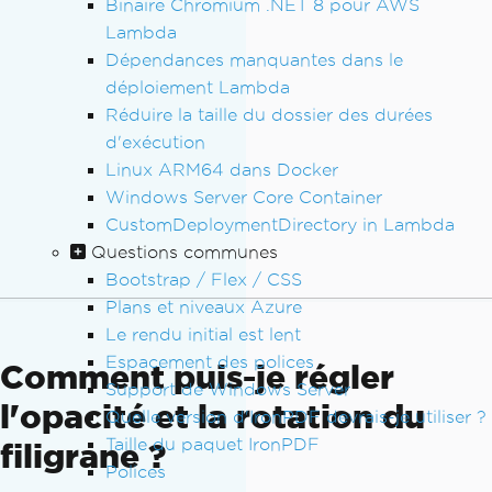
Binaire Chromium .NET 8 pour AWS
Lambda
Dépendances manquantes dans le
déploiement Lambda
Réduire la taille du dossier des durées
d'exécution
Linux ARM64 dans Docker
Windows Server Core Container
CustomDeploymentDirectory in Lambda
Questions communes
Bootstrap / Flex / CSS
Plans et niveaux Azure
Le rendu initial est lent
Espacement des polices
Comment puis-je régler
Support de Windows Server
l'opacité et la rotation du
Quelle version d'IronPDF devrais-je utiliser ?
Taille du paquet IronPDF
filigrane ?
Polices