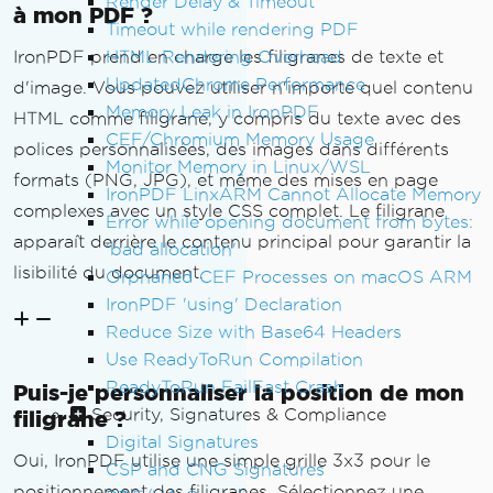
Render Delay & Timeout
à mon PDF ?
Timeout while rendering PDF
HTML Rendering Overhead
IronPDF prend en charge les filigranes de texte et
UpdatedChrome Performance
d'image. Vous pouvez utiliser n'importe quel contenu
Memory Leak in IronPDF
HTML comme filigrane, y compris du texte avec des
CEF/Chromium Memory Usage
polices personnalisées, des images dans différents
Monitor Memory in Linux/WSL
formats (PNG, JPG), et même des mises en page
IronPDF LinxARM Cannot Allocate Memory
complexes avec un style CSS complet. Le filigrane
Error while opening document from bytes:
apparaît derrière le contenu principal pour garantir la
'bad allocation'
lisibilité du document.
Orphaned CEF Processes on macOS ARM
IronPDF 'using' Declaration
Reduce Size with Base64 Headers
Use ReadyToRun Compilation
ReadyToRun FailFast Crash
Puis-je personnaliser la position de mon
Security, Signatures & Compliance
filigrane ?
Digital Signatures
Oui, IronPDF utilise une simple grille 3x3 pour le
CSP and CNG Signatures
positionnement des filigranes. Sélectionnez une