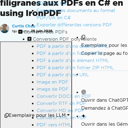
filigranes aux PDFs en C# en
PDF/A en C#
Exporter des documents au format
using IronPDF
PDF/UA en C#
Exporter différentes versions PDF
Curtis Chau
Mis à jour:
28 juin 2026
Convertir des PDFs
Conversion PDF polyvalente
Exemplaire pour le
PDF à partir d'une chaîne HTML
Copier la page au 
PDF à partir d'un fichier HTML
PDF à partir d'un élément HTML
PDF à partir d'un fichier ZIP HTML
PDF à partir d'une URL
Image en PDF
Image de PDF
Convertir DOCX en PDF
Ouvrir dans ChatGP
Convertir RTF en PDF
Demandez à ChatGPT
Convertir MD en PDF
Exemplaire pour les LLM
Convertir XML en PDF
Ouvrir dans les Gé
PDF vers HTML