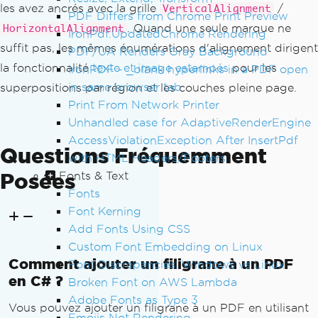
les avez ancrés avec la grille
/
VerticalAlignment
PDF Differs from Chrome Print Preview
. Quand une seule marque ne
HorizontalAlignment
IronPdf.UpdatedChrome Rendering
suffit pas, les mêmes énumérations d'alignement dirigent
PDF/UA Renders Gray Background
la fonctionnalité
texte et image estampés
pour les
IronPDF - _blank hyperlinks in a PDF open
in same browser tab
superpositions par région et les couches pleine page.
Print From Network Printer
Unhandled case for AdaptiveRenderEngine
AccessViolationException After InsertPdf
Questions Fréquemment
with HTML Headers/Footers
Posées
Fonts & Text
Fonts
Font Kerning
Add Fonts Using CSS
Custom Font Embedding on Linux
Comment ajouter un filigrane à un PDF
Font Discrepancies: Windows vs Linux
en C# ?
Broken Font on AWS Lambda
Adobe Fonts as Type 3
Vous pouvez ajouter un filigrane à un PDF en utilisant
Emojis Not Rendering