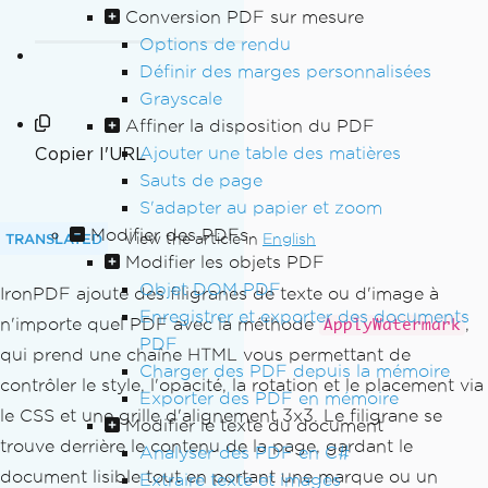
Conversion PDF sur mesure
Options de rendu
Définir des marges personnalisées
Grayscale
Affiner la disposition du PDF
Ajouter une table des matières
Copier l'URL
Sauts de page
S'adapter au papier et zoom
Modifier des PDFs
TRANSLATED
View the article in
English
Modifier les objets PDF
Objet DOM PDF
IronPDF ajoute des filigranes de texte ou d'image à
Enregistrer et exporter des documents
n'importe quel PDF avec la méthode
,
ApplyWatermark
PDF
qui prend une chaîne HTML vous permettant de
Charger des PDF depuis la mémoire
contrôler le style, l'opacité, la rotation et le placement via
Exporter des PDF en mémoire
le CSS et une grille d'alignement 3x3. Le filigrane se
Modifier le texte du document
trouve derrière le contenu de la page, gardant le
Analyser des PDF en C#
document lisible tout en portant une marque ou un
Extraire texte et images