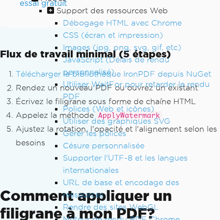
essai gratuit
Support des ressources Web
Débogage HTML avec Chrome
CSS (écran et impression)
Images (jpg, png, svg, gif, etc)
Flux de travail minimal (5 étapes)
JavaScript (Délais de rendu
personnalisé)
Télécharger la bibliothèque IronPDF depuis NuGet
Utiliser WaitFor pour retarder le rendu
Rendez un nouveau PDF ou ouvrez un existant
PDF
Écrivez le filigrane sous forme de chaîne HTML
Polices (Web et icônes)
Appelez la méthode
ApplyWatermark
Utiliser des graphiques SVG
Ajustez la rotation, l'opacité et l'alignement selon les
Gérer les polices
besoins
Césure personnalisée
Supporter l'UTF-8 et les langues
internationales
URL de base et encodage des
Comment appliquer un
ressources
Rendre des sites WebGL
filigrane à mon PDF?
Moteur de rendu PDF Chrome