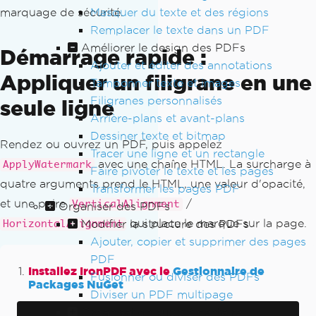
Masquer du texte et des régions
marquage de sécurité.
Remplacer le texte dans un PDF
Améliorer le design des PDFs
Démarrage rapide :
Ajouter et éditer des annotations
Appliquer un filigrane en une
Tamponner texte et images
Filigranes personnalisés
seule ligne
Arrière-plans et avant-plans
Dessiner texte et bitmap
Rendez ou ouvrez un PDF, puis appelez
Tracer une ligne et un rectangle
avec une chaîne HTML. La surcharge à
ApplyWatermark
Faire pivoter le texte et les pages
quatre arguments prend le HTML, une valeur d'opacité,
Transformer les pages PDF
et une paire
/
VerticalAlignment
Organiser des PDFs
qui place le marque sur la page.
Modifier la structure des PDFs
HorizontalAlignment
Ajouter, copier et supprimer des pages
PDF
Installez IronPDF avec le
Gestionnaire de
Fusionner ou diviser des PDFs
Packages NuGet
Diviser un PDF multipage
Organisation supplémentaire