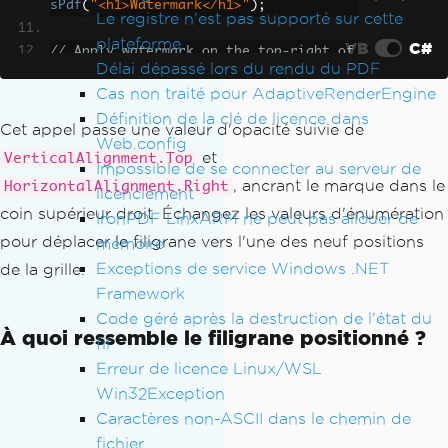
sPdf
(
"<h1>Watermark</h1>"
);
Le registre n'est pas supporté sur cette
plateforme
VB
C#
// Apply watermark on the top-right of 
Délai dépassé lors du rendu du PDF
the document
Cas non traité pour AdaptiveRenderEngine
pdf
.
ApplyWatermark
(
watermarkHtml
,
50
,
Définition de la clé de licence dans
VerticalAlignment
.
Top
,
HorizontalAlign
Cet appel passe une valeur d'opacité suivie de
Web.config
ment
.
Right
);
et
VerticalAlignment.Top
Impossible de se connecter au serveur de
, ancrant le marque dans le
HorizontalAlignment.Right
pdf
.
SaveAs
(
"watermarkLocation.pdf"
);
licenciement
coin supérieur droit. Échangez les valeurs d'énumération
IronPDF LinxARM ne peut pas allouer de
pour déplacer le filigrane vers l'une des neuf positions
mémoire
Exceptions de service Windows .NET
de la grille.
Framework
Code géré après la destruction de l'état du
À quoi ressemble le filigrane positionné ?
fil
Erreur de licence Linux/WSL
Win32Exception
Caractères non-ASCII dans le chemin de
fichier