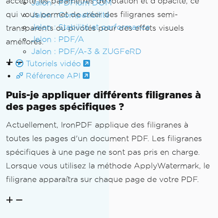
accepte les paramètres de rotation et d'opacité, ce
Jalon : PDFium DOM
qui vous permet de créer des filigranes semi-
Jalon : Compatibilité
Jalon : Stabilité et performance
transparents ou pivotés pour des effets visuels
Jalon : PDF/A
améliorés.
Jalon : PDF/A-3 & ZUGFeRD
Tutoriels vidéo
Référence API
Puis-je appliquer différents filigranes à
des pages spécifiques ?
Actuellement, IronPDF applique des filigranes à
toutes les pages d'un document PDF. Les filigranes
spécifiques à une page ne sont pas pris en charge.
Lorsque vous utilisez la méthode ApplyWatermark, le
filigrane apparaîtra sur chaque page de votre PDF.