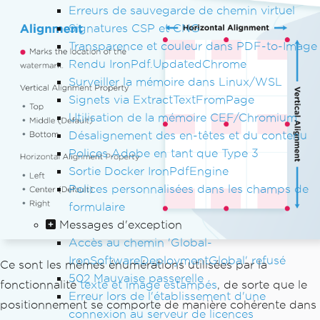
Erreurs de sauvegarde de chemin virtuel
Signatures CSP et CNG
Transparence et couleur dans PDF-to-Image
Rendu IronPdf.UpdatedChrome
Surveiller la mémoire dans Linux/WSL
Signets via ExtractTextFromPage
Utilisation de la mémoire CEF/Chromium
Désalignement des en-têtes et du contenu
Polices Adobe en tant que Type 3
Sortie Docker IronPdfEngine
Polices personnalisées dans les champs de
formulaire
Messages d'exception
Accès au chemin 'Global-
IronSoftwareDeploymentGlobal' refusé
Ce sont les mêmes énumérations utilisées par la
502 Mauvaise passerelle
fonctionnalité
texte et image estampés
, de sorte que le
Erreur lors de l'établissement d'une
positionnement se comporte de manière cohérente dans
connexion au serveur de licences