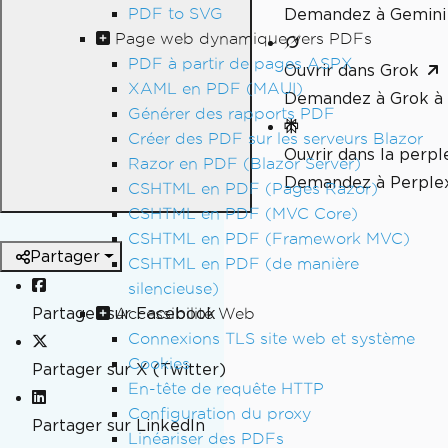
PDF to SVG
Demandez à Gemini 
Page web dynamique vers PDFs
PDF à partir de pages ASPX
Ouvrir dans Grok
XAML en PDF (MAUI)
Demandez à Grok à 
Générer des rapports PDF
Créer des PDF sur les serveurs Blazor
Ouvrir dans la perpl
Razor en PDF (Blazor Server)
Demandez à Perplex
CSHTML en PDF (Pages Razor)
CSHTML en PDF (MVC Core)
CSHTML en PDF (Framework MVC)
Partager
CSHTML en PDF (de manière
silencieuse)
Partager sur Facebook
Accessibilité Web
Connexions TLS site web et système
Cookies
Partager sur X (Twitter)
En-tête de requête HTTP
Configuration du proxy
Partager sur LinkedIn
Linéariser des PDFs