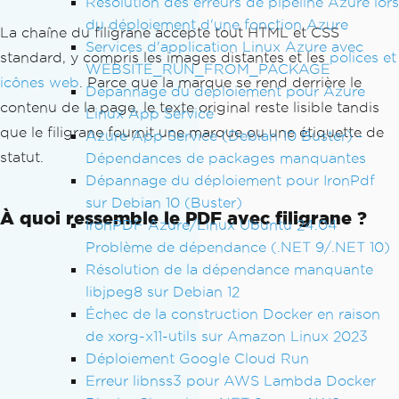
Résolution des erreurs de pipeline Azure lors
pdf
.
SaveAs
(
"watermark.pdf"
);
du déploiement d'une fonction Azure
La chaîne du filigrane accepte tout HTML et CSS
Services d'application Linux Azure avec
standard, y compris les images distantes et les
polices et
WEBSITE_RUN_FROM_PACKAGE
icônes web
. Parce que la marque se rend derrière le
Dépannage du déploiement pour Azure
contenu de la page, le texte original reste lisible tandis
Linux App Service
que le filigrane fournit une marque ou une étiquette de
Azure App Service (Debian 10 Buster) -
statut.
Dépendances de packages manquantes
Dépannage du déploiement pour IronPdf
sur Debian 10 (Buster)
À quoi ressemble le PDF avec filigrane ?
IronPDF Azure/Linux Ubuntu 24.04
Problème de dépendance (.NET 9/.NET 10)
Résolution de la dépendance manquante
libjpeg8 sur Debian 12
Échec de la construction Docker en raison
de xorg-x11-utils sur Amazon Linux 2023
Déploiement Google Cloud Run
Erreur libnss3 pour AWS Lambda Docker