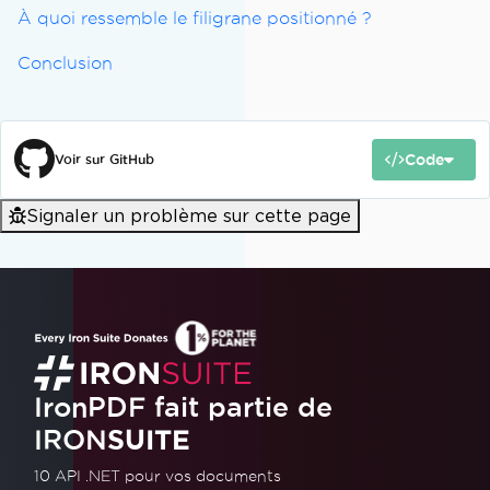
À quoi ressemble le filigrane positionné ?
Conclusion
Code
Voir sur GitHub
Signaler un problème sur cette page
IronPDF fait partie de
IRON
SUITE
10 API .NET
pour vos documents