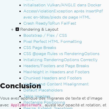
Initialisation Vulkan/ANGLE dans Docker
AccessViolationException après InsertPdf
avec en-têtes/pieds de page HTML
Crash ReadyToRun FailFast
Rendering & Layout
Bootstrap / Flex / CSS
Pixel Perfect HTML Formatting
CSS Page Breaks
CSS @page Rules vs RenderingOptions
Initializing RenderingOptions Correctly
Headers/Footers and Page Breaks
MaxHeight in Headers and Footers
Chunked Headers and Footers
Conclusion
Header and Content Misalignment
Default Placeholders
Table Headers
Vous avez appliqué des filigranes de texte et d'image
Rectangle Positioning
avec
, ajusté leur opacité et rotation, et
ApplyWatermark
Resize, Extend, Transform