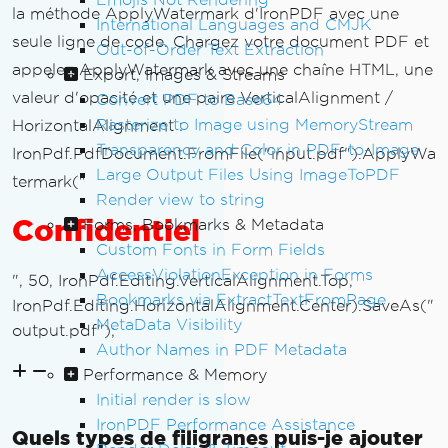
la méthode ApplyWatermark d'IronPDF avec une
International Languages and CMJK
seule ligne de code. Chargez votre document PDF et
Out-of-Order Text Extraction
appelez ApplyWatermark avec une chaîne HTML, une
Export, Images & Streams
valeur d'opacité et une paire VerticalAlignment /
Convert PDF to Base64
Rasterize to Image using MemoryStream
HorizontalAlignment :
Transparency and Color in PDF-to-Image
IronPdf.PdfDocument.FromFile("input.pdf").ApplyWa
Large Output Files Using ImageToPDF
termark("
Render view to string
Confidentiel
Forms, Bookmarks & Metadata
Custom Fonts in Form Fields
AccessViolationException in Forms
", 50, IronPdf.Editing.VerticalAlignment.Top,
Bookmarks via ExtractTextFromPage
IronPdf.Editing.HorizontalAlignment.Center).SaveAs("
MetaData Visibility
output.pdf");
Author Names in PDF Metadata
Performance & Memory
Initial render is slow
IronPDF Performance Assistance
Quels types de filigranes puis-je ajouter