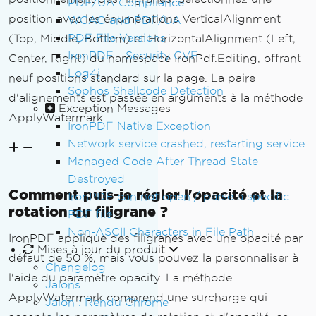
PDF/UA Compliance
position avec les énumérations VerticalAlignment
WCAG and PDF/UA
PDF File Versions
(Top, Middle, Bottom) et HorizontalAlignment (Left,
IronPDF - Security CVE
Center, Right) du namespace IronPdf.Editing, offrant
Log4j
neuf positions standard sur la page. La paire
Sophos Shellcode Detection
d'alignements est passée en arguments à la méthode
Exception Messages
ApplyWatermark.
IronPDF Native Exception
Network service crashed, restarting service
Managed Code After Thread State
Destroyed
Comment puis-je régler l'opacité et la
IronPDF can not open / parse a specific
rotation du filigrane ?
PDF file
Non-ASCII Characters in File Path
IronPDF applique des filigranes avec une opacité par
Mises à jour du produit
défaut de 50 %, mais vous pouvez la personnaliser à
Changelog
l'aide du paramètre opacity. La méthode
Jalons
ApplyWatermark comprend une surcharge qui
Jalon : Rendu Chrome