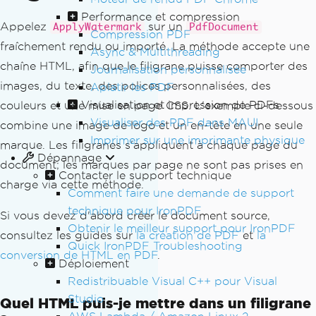
Performance et compression
Appelez
sur un
ApplyWatermark
PdfDocument
Compression PDF
fraîchement rendu ou importé. La méthode accepte une
Async & Multithreading
chaîne HTML, afin que le filigrane puisse comporter des
Journalisation personnalisée
images, du texte, des polices personnalisées, des
Aplatir les PDF
Visualisation et impression de PDFs
couleurs et une mise en page CSS. L'exemple ci-dessous
Visualiser des PDF dans MAUI
combine une image de logo et un en-tête en une seule
Imprimer sur une imprimante physique
marque. Les filigranes s'appliquent à chaque page du
Dépannage
document; les marques par page ne sont pas prises en
Contacter le support technique
charge via cette méthode.
Comment faire une demande de support
technique pour IronPDF
Si vous devez d'abord créer le document source,
Obtenir le meilleur support pour IronPDF
consultez les guides sur
la création de PDF
et
la
Quick IronPDF Troubleshooting
conversion de HTML en PDF
.
Déploiement
Redistribuable Visual C++ pour Visual
Studio
Quel HTML puis-je mettre dans un filigrane