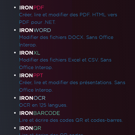
Binaire Chromium .NET 8 pour AWS
Liens des produits
Lambda
Créer, lire et modifier des PDF. HTML vers
Dépendances manquantes dans le
PDF pour .NET.
déploiement Lambda
Réduire la taille du dossier des durées
Modifier des fichiers DOCX. Sans Office
d'exécution
Interop.
Linux ARM64 dans Docker
Windows Server Core Container
Modifier des fichiers Excel et CSV. Sans
CustomDeploymentDirectory in Lambda
Office Interop.
Questions communes
Bootstrap / Flex / CSS
Créer, lire et modifier des présentations. Sans
Plans et niveaux Azure
Office Interop.
Le rendu initial est lent
Espacement des polices
OCR en 125 langues.
Support de Windows Server
Quelle version d'IronPDF devrais-je utiliser ?
Lire et écrire des codes QR et codes-barres.
Taille du paquet IronPDF
Polices