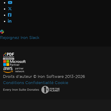
Initialisation Vulkan/ANGLE dans Docker
AccessViolationException après InsertPdf
avec en-têtes/pieds de page HTML
Crash ReadyToRun FailFast
Rendering & Layout
Bootstrap / Flex / CSS
Rejoignez Iron Slack
Pixel Perfect HTML Formatting
CSS Page Breaks
CSS @page Rules vs RenderingOptions
Initializing RenderingOptions Correctly
Headers/Footers and Page Breaks
MaxHeight in Headers and Footers
Droits d'auteur © Iron Software 2013-2026
Chunked Headers and Footers
Conditions
Confidentialité
Cookie
Header and Content Misalignment
Default Placeholders
Table Headers
Rectangle Positioning
Resize, Extend, Transform