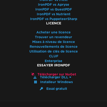
Formatage HTML pixel parfait
IronPDF vs Apryse
Azure Blob Storage
IronPDF vs QuestPDF
Serveur Blazor / WebAssembly (WASM)
IronPDF vs Nutrient
IronPDF vs PuppeteerSharp
Signatures numériques
LICENCE
En-têtes/Pieds de page et sauts de page
Langues internationales et CMJK
Acheter une licence
Trouver un revendeur
IronPDF et IIS
Mises à niveau de licence
Kerberos
Renouvellements de licence
Police cassée sur AWS Lambda
Utilisation de clés de licence
Visibilité des métadonnées
CLUF
Enterprise
Impression depuis une imprimante réseau
ESSAYER IRONPDF
Rasteriser en image en utilisant
MemoryStream
Télécharger sur NuGet
Télécharger DLL
Rendre la vue en chaîne
Installeur Windows
Alternatives à System.Drawing.Common
Essai gratuit
(.NET 7 & Non-Windows)
En-têtes de tableau
Utiliser la compilation ReadyToRun