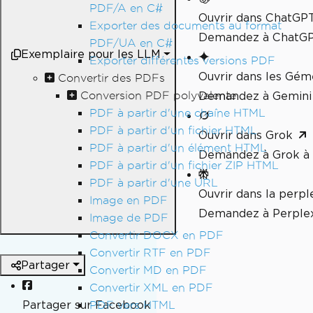
PDF/A en C#
Ouvrir dans ChatGP
Exporter des documents au format
Demandez à ChatGPT
PDF/UA en C#
Exemplaire pour les LLM
Exporter différentes versions PDF
Ouvrir dans les Gé
Convertir des PDFs
Conversion PDF polyvalente
Demandez à Gemini 
PDF à partir d'une chaîne HTML
PDF à partir d'un fichier HTML
Ouvrir dans Grok
PDF à partir d'un élément HTML
Demandez à Grok à 
PDF à partir d'un fichier ZIP HTML
PDF à partir d'une URL
Ouvrir dans la perpl
Image en PDF
Demandez à Perplex
Image de PDF
Convertir DOCX en PDF
Convertir RTF en PDF
Partager
Convertir MD en PDF
Convertir XML en PDF
Partager sur Facebook
PDF vers HTML