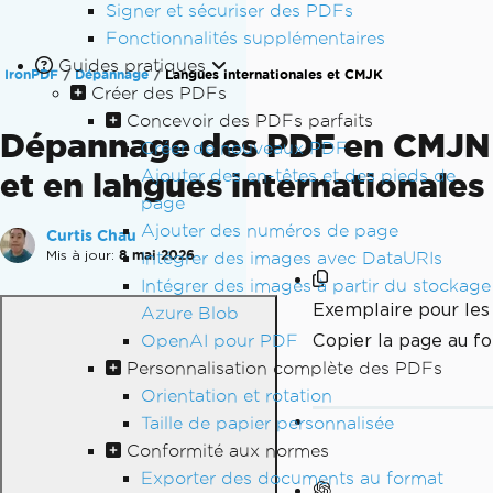
Signer et sécuriser des PDFs
Fonctionnalités supplémentaires
Guides pratiques
IronPDF
Dépannage
Langues internationales et CMJK
Créer des PDFs
Concevoir des PDFs parfaits
Dépannage des PDF en CMJN
Créer de nouveaux PDF
et en langues internationales
Ajouter des en-têtes et des pieds de
page
Ajouter des numéros de page
Curtis Chau
Mis à jour:
8 mai 2026
Intégrer des images avec DataURIs
Intégrer des images à partir du stockage
Exemplaire pour le
Azure Blob
Copier la page au 
OpenAI pour PDF
Personnalisation complète des PDFs
Orientation et rotation
Taille de papier personnalisée
Conformité aux normes
Exporter des documents au format