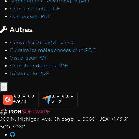
Signer un PDF électroniquement
Le registre n'est pas supporté sur cette
Comparer deux PDF
plateforme
Compresser PDF
Délai dépassé lors du rendu du PDF
Autres
Cas non traité pour AdaptiveRenderEngine
Définition de la clé de licence dans
Convertisseur JSON en C#
Web.config
Extraire les métadonnées d'un PDF
Impossible de se connecter au serveur de
Visualiseur PDF
licenciement
Compteur de mots PDF
IronPDF LinxARM ne peut pas allouer de
Résumer le PDF
mémoire
Exceptions de service Windows .NET
Framework
★★★★★
★★★★★
★★★★★
★★★★★
Code géré après la destruction de l'état du
4.9
5
/ 5
/ 5
fil
Erreur de licence Linux/WSL
205 N. Michigan Ave. Chicago, IL 60601 USA +1 (312)
Win32Exception
500-3060
Caractères non-ASCII dans le chemin de
fichier