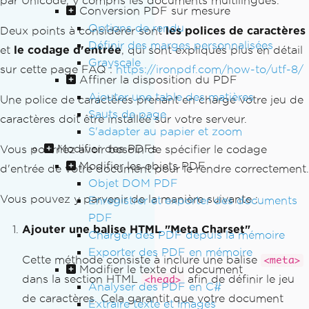
par Unicode, y compris les documents multilingues.
Conversion PDF sur mesure
Options de rendu
Deux points à considérer sont
les polices de caractères
Définir des marges personnalisées
et
le codage d'entrée
, qui sont expliqués plus en détail
Grayscale
sur cette page FAQ :
https://ironpdf.com/how-to/utf-8/
Affiner la disposition du PDF
Ajouter une table des matières
Une police de caractères prenant en charge votre jeu de
Sauts de page
caractères doit être installée sur votre serveur.
S'adapter au papier et zoom
Modifier des PDFs
Vous pourriez avoir besoin de spécifier le codage
Modifier les objets PDF
d'entrée de votre document pour le rendre correctement.
Objet DOM PDF
Vous pouvez y parvenir de la manière suivante :
Enregistrer et exporter des documents
PDF
Ajouter une balise HTML "Meta Charset"
Charger des PDF depuis la mémoire
Exporter des PDF en mémoire
Cette méthode consiste à inclure une balise
<meta>
Modifier le texte du document
dans la section HTML
afin de définir le jeu
<head>
Analyser des PDF en C#
de caractères. Cela garantit que votre document
Extraire texte et images