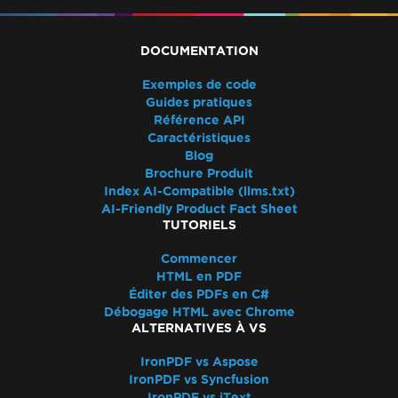
IronPdf.Native.UpdatedChrome
Le PDF diffère de l'aperçu avant impression
de Chrome
DOCUMENTATION
Incompatibilité de l'assemblage après mise à
Exemples de code
niveau de version
Guides pratiques
Redimensionner, étendre, transformer
Référence API
Caractéristiques
Mélange des versions des produits Iron
Blog
WCAG et PDF/UA
Brochure Produit
Sauts de page CSS
Index AI-Compatible (llms.txt)
Performances d'UpdatedChrome
AI-Friendly Product Fact Sheet
TUTORIELS
MaxHeight dans les en-têtes et les pieds de
page
Commencer
Surcharge du rendu HTML
HTML en PDF
Éditer des PDFs en C#
Positionnement des rectangles
Débogage HTML avec Chrome
AWS Lambda sans Docker
ALTERNATIVES À VS
Espaces réservés par défaut
Guides de dépannage
IronPDF vs Aspose
IronPDF vs Syncfusion
Appliquer une clé de licence dans IronPDF
IronPDF vs iText