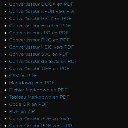
Convertisseur DOCX en PDF
Erreurs de sauvegarde de chemin virtuel
Convertisseur EPUB vers PDF
Signatures CSP et CNG
Convertisseur PPTX en PDF
Transparence et couleur dans PDF-to-Image
Convertisseur Excel en PDF
Rendu IronPdf.UpdatedChrome
Convertisseur JPG en PDF
Surveiller la mémoire dans Linux/WSL
Convertisseur PNG en PDF
Signets via ExtractTextFromPage
Convertisseur HEIC vers PDF
Utilisation de la mémoire CEF/Chromium
Convertisseur SVG en PDF
Désalignement des en-têtes et du contenu
Convertisseur de texte en PDF
Polices Adobe en tant que Type 3
Convertisseur TIFF en PDF
Sortie Docker IronPdfEngine
CSV en PDF
Polices personnalisées dans les champs de
Markdown vers PDF
formulaire
Fichier Markdown en PDF
Messages d'exception
Tableau Markdown en PDF
Accès au chemin 'Global-
Code QR en PDF
IronSoftwareDeploymentGlobal' refusé
PDF en ZIP
502 Mauvaise passerelle
Convertisseur PDF en texte
Erreur lors de l'établissement d'une
Convertisseur PDF vers JPG
connexion au serveur de licences