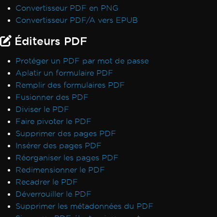
Convertisseur PDF en PNG
Erreur lors du déploiement des
Convertisseur PDF/A vers EPUB
dépendances de Chrome
Erreur lors du déploiement des
Éditeurs PDF
dépendances de Pdfium
Erreur lors de l'ouverture d'un document à
Protéger un PDF par mot de passe
partir de bytes : 'mauvaise allocation'
Aplatir un formulaire PDF
Échec du déploiement du package NuGet
Remplir des formulaires PDF
Le processus GPU n'est pas utilisable
Fusionner des PDF
Code de retour invalide de
Diviser le PDF
CefExecuteProcess de 0
Faire pivoter le PDF
IronPDF ne peut pas ouvrir / analyser un
Supprimer des pages PDF
fichier PDF spécifique
Insérer des pages PDF
Exception native IronPDF
Réorganiser les pages PDF
IronPDFAssemblyVersionMismatchException
Redimensionner le PDF
Service réseau crashé, redémarrage du
Recadrer le PDF
service
Déverrouiller le PDF
Aucune fonction trouvée avec le nom
Supprimer les métadonnées du PDF
SetLogEvent avec le code d'erreur (127)