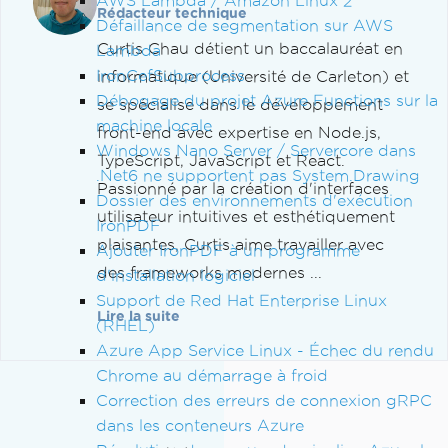
AWS Lambda / Amazon Linux 2
Rédacteur technique
Défaillance de segmentation sur AWS
Curtis Chau détient un baccalauréat en
Lambda
IronCefSubprocess
informatique (Université de Carleton) et
Débogage du projet Azure Functions sur la
se spécialise dans le développement
machine locale
front-end avec expertise en Node.js,
Windows Nano Server / Servercore dans
TypeScript, JavaScript et React.
.Net6 ne supportent pas System.Drawing
Passionné par la création d'interfaces
Dossier des environnements d'exécution
utilisateur intuitives et esthétiquement
IronPDF
plaisantes, Curtis aime travailler avec
Ajouter IronPDF à un programme
des frameworks modernes ...
d'installation logiciel
Support de Red Hat Enterprise Linux
Lire la suite
(RHEL)
Azure App Service Linux - Échec du rendu
Chrome au démarrage à froid
Correction des erreurs de connexion gRPC
dans les conteneurs Azure