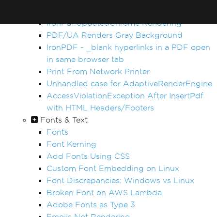
PDF Differs from Chrome Print Preview
IronPdf.UpdatedChrome Rendering
PDF/UA Renders Gray Background
IronPDF - _blank hyperlinks in a PDF open
in same browser tab
Print From Network Printer
Unhandled case for AdaptiveRenderEngine
AccessViolationException After InsertPdf
with HTML Headers/Footers
Fonts & Text
Fonts
Font Kerning
Add Fonts Using CSS
Custom Font Embedding on Linux
Font Discrepancies: Windows vs Linux
Broken Font on AWS Lambda
Adobe Fonts as Type 3
Emojis Not Rendering