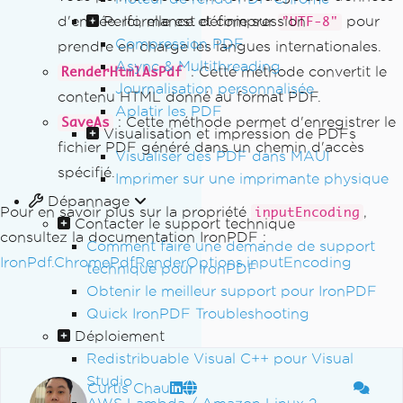
// Save the PDF to disk
d'entrée. Ici, elle est définie sur
Performance et compression
pour
"UTF-8"
        PDF
.
SaveAs
(
"output.pdf"
);
Compression PDF
prendre en charge les langues internationales.
}
Async & Multithreading
: Cette méthode convertit le
RenderHtmlAsPdf
}
Journalisation personnalisée
contenu HTML donné au format PDF.
Aplatir les PDF
: Cette méthode permet d'enregistrer le
SaveAs
Visualisation et impression de PDFs
fichier PDF généré dans un chemin d'accès
Visualiser des PDF dans MAUI
spécifié.
Imprimer sur une imprimante physique
Dépannage
Pour en savoir plus sur la propriété
,
inputEncoding
Contacter le support technique
consultez la documentation IronPDF :
Comment faire une demande de support
IronPdf.ChromePdfRenderOptions.inputEncoding
technique pour IronPDF
Obtenir le meilleur support pour IronPDF
Quick IronPDF Troubleshooting
Déploiement
Redistribuable Visual C++ pour Visual
Studio
Curtis Chau