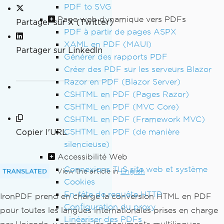
PDF to SVG
Page web dynamique vers PDFs
Partager sur X (Twitter)
PDF à partir de pages ASPX
XAML en PDF (MAUI)
Partager sur LinkedIn
Générer des rapports PDF
Créer des PDF sur les serveurs Blazor
Razor en PDF (Blazor Server)
CSHTML en PDF (Pages Razor)
CSHTML en PDF (MVC Core)
CSHTML en PDF (Framework MVC)
Copier l'URL
CSHTML en PDF (de manière
silencieuse)
Accessibilité Web
Connexions TLS site web et système
TRANSLATED
View the article in
English
Cookies
En-tête de requête HTTP
IronPDF prend en charge la conversion HTML en PDF
Configuration du proxy
pour toutes les langues internationales prises en charge
Linéariser des PDFs