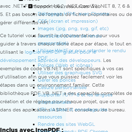
avec .NET Framework 4.6.2, .NET Core 3.1, .NET 8, 7, 6 &
Support des ressources Web
Débogage HTML avec Chrome
5. Et pas besoin de formats de fichier propriétaires ou de
CSS (écran et impression)
gérer différentes API.
Images (jpg, png, svg, gif, etc)
Ce tutoriel vous fournit la documentation pour vous
JavaScript (Délais de rendu
personnalisé)
guider à travers chaque tâche étape par étape, le tout en
Utiliser WaitFor pour retarder le rendu
utilisant le
logiciel IronPDF gratuit pour le
PDF
développement apprécié des développeurs
. Les
Polices (Web et icônes)
exemples de code VB.NET sont spécifiques à vos cas
Utiliser des graphiques SVG
d'utilisation afin que vous puissiez facilement voir les
Gérer les polices
étapes dans un environnement familier. Cette
Césure personnalisée
bibliothèque PDF VB .NET a des capacités complètes de
Supporter l'UTF-8 et les langues
création et de réglage pour chaque projet, que ce soit
internationales
URL de base et encodage des
dans des applications ASP.NET, console ou de bureau.
ressources
Rendre des sites WebGL
Inclus avec IronPDF :
Moteur de rendu PDF Chrome