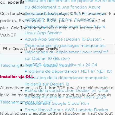
Résolution des erreurs de pipeline Azure lors
qui apparaît.
du déploiement d'une fonction Azure
Services d'application Linux Azure avec
Cela fonctionnera dans tout projet C# .NET Framework à
WEBSITE_RUN_FROM_PACKAGE
partir du Framework 4.6.2 et plus, ou .NET Core 2 et
Dépannage du déploiement pour Azure
plus. Cela fonctionnera aussi bien dans les projets
Linux App Service
VB.NET.
Azure App Service (Debian 10 Buster) -
Dépendances de packages manquantes
Install-Package IronPdf
Dépannage du déploiement pour IronPdf
sur Debian 10 (Buster)
IronPDF Azure/Linux Ubuntu 24.04
Téléchargez IronPDF depuis NuGet
Problème de dépendance (.NET 9/.NET 10)
Installer via DLL
Résolution de la dépendance manquante
libjpeg8 sur Debian 12
Alternativement, la DLL IronPDF peut être téléchargée et
Échec de la construction Docker en raison
installée manuellement dans le projet ou le GAC depuis
de xorg-x11-utils sur Amazon Linux 2023
Téléchargements IronPDF
Déploiement Google Cloud Run
Erreur libnss3 pour AWS Lambda Docker
N'oubliez pas d'ajouter cette instruction en haut de tout