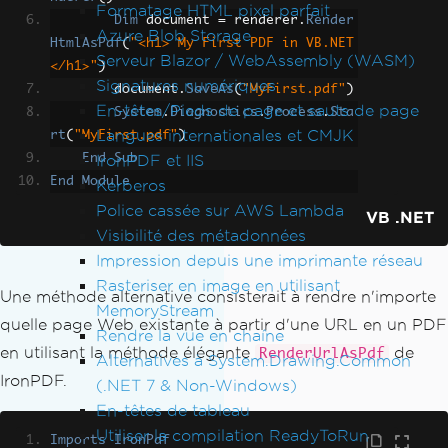
Formatage HTML pixel parfait
Dim
 document 
=
 renderer
.
Render
Azure Blob Storage
HtmlAsPdf
(
"<h1> My First PDF in VB.NET
Serveur Blazor / WebAssembly (WASM)
</h1>"
)
Signatures numériques
        document
.
SaveAs
(
"MyFirst.pdf"
)
En-têtes/Pieds de page et sauts de page
System
.
Diagnostics
.
Process
.
Sta
Langues internationales et CMJK
rt
(
"MyFirst.pdf"
)
IronPDF et IIS
End
Sub
End
Module
Kerberos
Police cassée sur AWS Lambda
VB .NET
Visibilité des métadonnées
Impression depuis une imprimante réseau
Rasteriser en image en utilisant
Une méthode alternative consisterait à rendre n'importe
MemoryStream
quelle page Web existante à partir d'une URL en un PDF
Rendre la vue en chaîne
en utilisant la méthode élégante
de
RenderUrlAsPdf
Alternatives à System.Drawing.Common
IronPDF.
(.NET 7 & Non-Windows)
En-têtes de tableau
Utiliser la compilation ReadyToRun
Imports
IronPdf