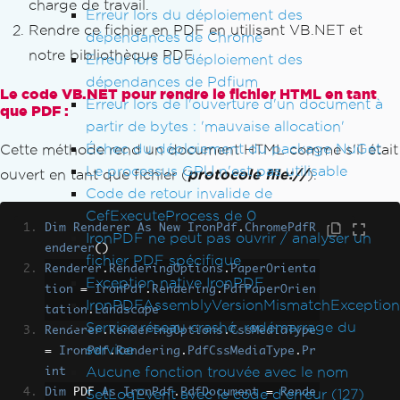
charge de travail.
Erreur lors du déploiement des
Rendre ce fichier en PDF en utilisant VB.NET et
dépendances de Chrome
notre bibliothèque PDF.
Erreur lors du déploiement des
dépendances de Pdfium
Le code VB.NET pour rendre le fichier HTML en tant
Erreur lors de l'ouverture d'un document à
que PDF :
partir de bytes : 'mauvaise allocation'
Échec du déploiement du package NuGet
Cette méthode rend un document HTML comme s'il était
Le processus GPU n'est pas utilisable
ouvert en tant que fichier (
protocole file://
).
Code de retour invalide de
CefExecuteProcess de 0
Dim
Renderer
As
New
IronPdf
.
ChromePdfR
IronPDF ne peut pas ouvrir / analyser un
enderer
()
fichier PDF spécifique
Renderer
.
RenderingOptions
.
PaperOrienta
Exception native IronPDF
tion
=
IronPdf
.
Rendering
.
PdfPaperOrien
IronPDFAssemblyVersionMismatchException
tation
.
Landscape
Service réseau crashé, redémarrage du
Renderer
.
RenderingOptions
.
CssMediaType
service
=
IronPdf
.
Rendering
.
PdfCssMediaType
.
Pr
Aucune fonction trouvée avec le nom
int
SetLogEvent avec le code d'erreur (127)
Dim
 PDF 
As
IronPdf
.
PdfDocument
=
Rende