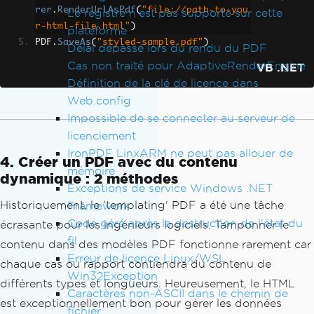
rer
.
RenderUrlAsPdf
(
"file://path-to-you
Le registre n'est pas supporté sur cette
r-html-file.html"
)
plateforme
PDF
.
SaveAs
(
"styled-sample.pdf"
)
Délai dépassé lors du rendu du PDF
Cas non traité pour AdaptiveRenderEngine
VB .NET
Définition de la clé de licence dans
Web.config
Impossible de se connecter au serveur de
licenciement
IronPDF LinxARM ne peut pas allouer de
4. Créer un PDF avec du contenu
mémoire
dynamique : 2 méthodes
Exceptions de service Windows .NET
Historiquement, le 'templating' PDF a été une tâche
Framework
Code géré après la destruction de l'état du
écrasante pour les ingénieurs logiciels. Tamponner le
fil
contenu dans des modèles PDF fonctionne rarement car
Erreur de licence Linux/WSL
chaque cas ou rapport contiendra du contenu de
Win32Exception
différents types et longueurs. Heureusement, le HTML
Caractères non-ASCII dans le chemin de
est exceptionnellement bon pour gérer les données
fichier