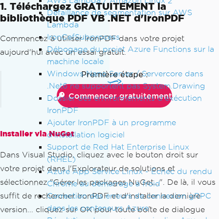
AWS Lambda / Amazon Linux 2
1. Téléchargez GRATUITEMENT la
Défaillance de segmentation sur AWS
bibliothèque PDF VB .NET d'IronPDF
Lambda
IronCefSubprocess
Commencez à utiliser IronPDF dans votre projet
Débogage du projet Azure Functions sur la
aujourd'hui avec un essai gratuit.
machine locale
Windows Nano Server / Servercore dans
Première étape :
.Net6 ne supportent pas System.Drawing
Commencer gratuitement
Dossier des environnements d'exécution
IronPDF
Ajouter IronPDF à un programme
Installer via NuGet
d'installation logiciel
Support de Red Hat Enterprise Linux
Dans Visual Studio, cliquez avec le bouton droit sur
(RHEL)
votre projet dans l'Explorateur de solutions et
Azure App Service Linux - Échec du rendu
sélectionnez "Gérer les packages NuGet...". De là, il vous
Chrome au démarrage à froid
Correction des erreurs de connexion gRPC
suffit de rechercher IronPDF et d'installer la dernière
dans les conteneurs Azure
version... cliquez sur OK pour toute boîte de dialogue