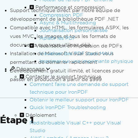
Performance et compression
Support technique direct par notre équipe de
Compression PDF
développement de la bibliothèque PDF .NET
Async & Multithreading
Compatible avec HTML, les formulaires ASPX, les
Journalisation personnalisée
vues MVC, les images et tous les formats de
Aplatir les PDF
documents que vous utilisez déjà.
Visualisation et impression de PDFs
Visualiser des PDF dans MAUI
Installation de Microsoft Visual Studio vous
Imprimer sur une imprimante physique
permettant de démarrer rapidement
Dépannage
Développement gratuit illimité, et licences pour
Contacter le support technique
passer en production à partir de $999
Comment faire une demande de support
technique pour IronPDF
Obtenir le meilleur support pour IronPDF
Quick IronPDF Troubleshooting
Déploiement
Étape 1
Redistribuable Visual C++ pour Visual
Studio