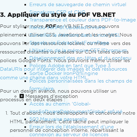
Erreurs de sauvegarde de chemin virtuel
Signatures CSP et CNG
3. Appliquer du style au PDF VB.NET
Transparence et couleur dans PDF-to-Image
Pour styliser notre
PDF
en VB.NET, nous pouvons
Rendu IronPdf.UpdatedChrome
pleinement utiliser CSS, JavaScript, et les images. Nous
Surveiller la mémoire dans Linux/WSL
Signets via ExtractTextFromPage
pouvons lier des ressources locales, ou même vers des
Utilisation de la mémoire CEF/Chromium
ressources distantes ou basées sur CDN telles que les
Désalignement des en-têtes et du contenu
polices Google Fonts. Nous pouvons même utiliser les
Polices Adobe en tant que Type 3
DataURIs pour intégrer des images et des ressources
Sortie Docker IronPdfEngine
comme une chaîne dans votre HTML
.
Polices personnalisées dans les champs de
formulaire
Pour un design avancé, nous pouvons utiliser un
Messages d'exception
processus en deux étapes :
Accès au chemin 'Global-
IronSoftwareDeploymentGlobal' refusé
Tout d'abord, nous développons et concevons notre
502 Mauvaise passerelle
HTML parfaitement. Cette tâche peut impliquer le
Erreur lors de l'établissement d'une
personnel de conception interne, répartissant la
connexion au serveur de licences