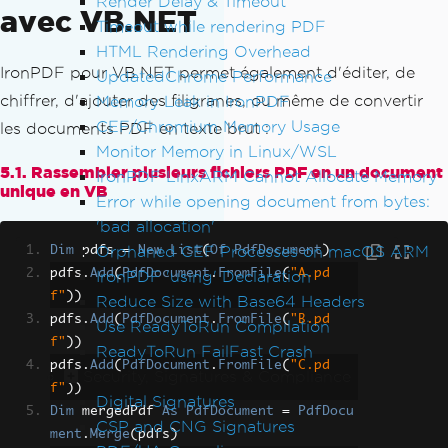
Render Delay & Timeout
avec VB.NET
Timeout while rendering PDF
HTML Rendering Overhead
IronPDF pour VB.NET permet également d'éditer, de
UpdatedChrome Performance
chiffrer, d'ajouter des filigranes, ou même de convertir
Memory Leak in IronPDF
CEF/Chromium Memory Usage
les documents PDF en texte brut :
Monitor Memory in Linux/WSL
5.1. Rassembler plusieurs fichiers PDF en un document
IronPDF LinxARM Cannot Allocate Memory
unique en VB
Error while opening document from bytes:
'bad allocation'
Orphaned CEF Processes on macOS ARM
Dim
 pdfs 
=
New
List
(
Of
PdfDocument
)
pdfs
.
Add
(
PdfDocument
.
FromFile
(
"A.pd
IronPDF 'using' Declaration
f"
))
Reduce Size with Base64 Headers
pdfs
.
Add
(
PdfDocument
.
FromFile
(
"B.pd
Use ReadyToRun Compilation
f"
))
ReadyToRun FailFast Crash
pdfs
.
Add
(
PdfDocument
.
FromFile
(
"C.pd
Security, Signatures & Compliance
f"
))
Digital Signatures
Dim
 mergedPdf 
As
PdfDocument
=
PdfDocu
CSP and CNG Signatures
ment
.
Merge
(
pdfs
)