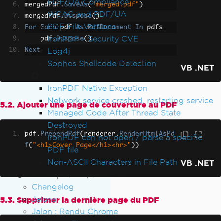
PDF/UA Compliance
mergedPdf
.
SaveAs
(
"merged.pdf"
)
WCAG and PDF/UA
mergedPdf
.
Dispose
()
PDF File Versions
For
Each
 pdf 
As
PdfDocument
In
 pdfs
IronPDF - Security CVE
    pdf
.
Dispose
()
Log4j
Next
Sophos Shellcode Detection
VB .NET
Exception Messages
IronPDF Native Exception
Network service crashed, restarting service
5.2. Ajouter une page de couverture au PDF
Managed Code After Thread State
Destroyed
pdf
.
PrependPdf
(
renderer
.
RenderHtmlAsPd
IronPDF can not open / parse a specific
f
(
"<h1>Cover Page</h1><hr>"
))
PDF file
Non-ASCII Characters in File Path
VB .NET
Mises à jour du produit
Changelog
Jalons
5.3. Supprimer la dernière page du PDF
Jalon : Rendu Chrome