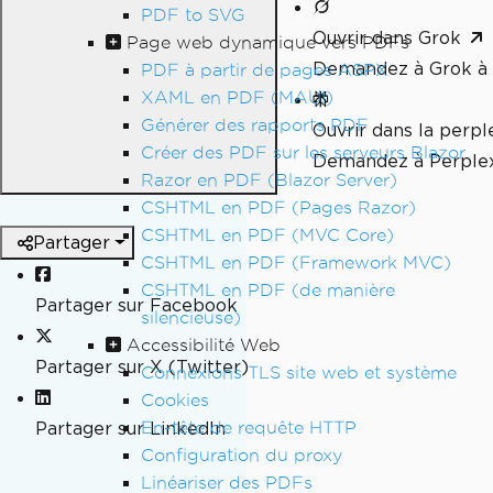
PDF to SVG
Ouvrir dans Grok
Page web dynamique vers PDFs
Demandez à Grok à 
PDF à partir de pages ASPX
XAML en PDF (MAUI)
Générer des rapports PDF
Ouvrir dans la perpl
Créer des PDF sur les serveurs Blazor
Demandez à Perplex
Razor en PDF (Blazor Server)
CSHTML en PDF (Pages Razor)
CSHTML en PDF (MVC Core)
Partager
CSHTML en PDF (Framework MVC)
CSHTML en PDF (de manière
Partager sur Facebook
silencieuse)
Accessibilité Web
Partager sur X (Twitter)
Connexions TLS site web et système
Cookies
En-tête de requête HTTP
Partager sur LinkedIn
Configuration du proxy
Linéariser des PDFs