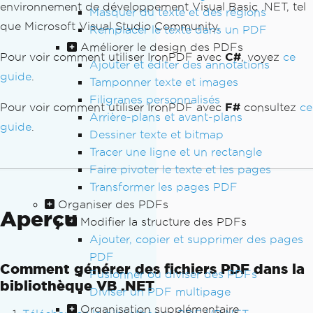
environnement de développement Visual Basic .NET, tel
Masquer du texte et des régions
que Microsoft Visual Studio Community.
Remplacer le texte dans un PDF
Améliorer le design des PDFs
Pour voir comment utiliser IronPDF avec
C#
, voyez
ce
Ajouter et éditer des annotations
guide
.
Tamponner texte et images
Filigranes personnalisés
Pour voir comment utiliser IronPDF avec
F#
consultez
ce
Arrière-plans et avant-plans
guide
.
Dessiner texte et bitmap
Tracer une ligne et un rectangle
Faire pivoter le texte et les pages
Transformer les pages PDF
Organiser des PDFs
Aperçu
Modifier la structure des PDFs
Ajouter, copier et supprimer des pages
PDF
Comment générer des fichiers PDF dans la
Fusionner ou diviser des PDFs
bibliothèque VB .NET
Diviser un PDF multipage
Organisation supplémentaire