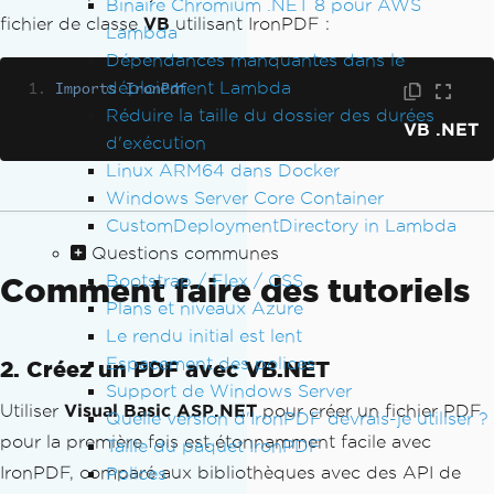
Binaire Chromium .NET 8 pour AWS
fichier de classe
VB
utilisant IronPDF :
Lambda
Dépendances manquantes dans le
déploiement Lambda
Imports
IronPdf
Réduire la taille du dossier des durées
VB .NET
d'exécution
Linux ARM64 dans Docker
Windows Server Core Container
CustomDeploymentDirectory in Lambda
Questions communes
Bootstrap / Flex / CSS
Comment faire des tutoriels
Plans et niveaux Azure
Le rendu initial est lent
Espacement des polices
2. Créez un PDF avec VB.NET
Support de Windows Server
Utiliser
Visual Basic ASP.NET
pour créer un fichier PDF
Quelle version d'IronPDF devrais-je utiliser ?
pour la première fois est étonnamment facile avec
Taille du paquet IronPDF
IronPDF, comparé aux bibliothèques avec des API de
Polices