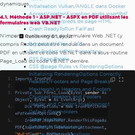
dynamiques.
Initialisation Vulkan/ANGLE dans Docker
AccessViolationException après InsertPdf
4.1. Méthode 1 - ASP.NET - ASPX en PDF utilisant les
avec en-têtes/pieds de page HTML
formulaires web VB.NET
Crash ReadyToRun FailFast
N'importe quelle version de formulaire Web .NET (y
Rendering & Layout
Bootstrap / Flex / CSS
compris Razor) peut être rendue dans un document
Pixel Perfect HTML Formatting
PDF en utilisant ce code VB.NET dans la sous-routine
CSS Page Breaks
Page_Load du code VB.NET derrière.
CSS @page Rules vs RenderingOptions
Initializing RenderingOptions Correctly
Imports
IronPdf
Headers/Footers and Page Breaks
MaxHeight in Headers and Footers
Private
Sub
Form1_Load
(
ByVal
 sender 
As
Chunked Headers and Footers
Object
,
ByVal
 e 
As
EventArgs
)
Header and Content Misalignment
Dim
PdfOptions
=
New
IronPdf
.
Chrom
Default Placeholders
ePdfRenderOptions
()
Table Headers
IronPdf
.
AspxToPdf
.
RenderThisPageAs
Rectangle Positioning
PDF
(
AspxToPdf
.
FileBehavior
.
Attachment
,
Resize, Extend, Transform
"MyPdf.pdf"
,
PdfOptions
)