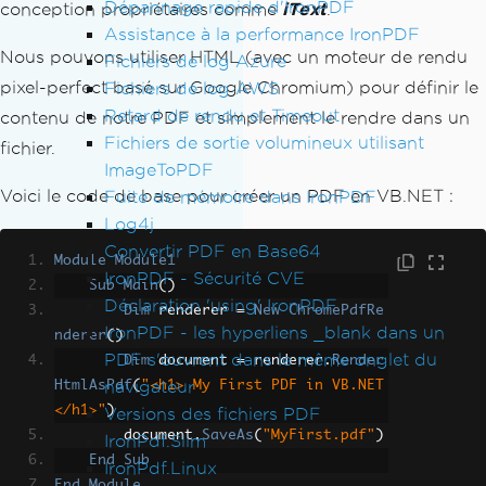
Dépannage rapide d'IronPDF
conception propriétaires comme
iText
.
Assistance à la performance IronPDF
Nous pouvons utiliser HTML (avec un moteur de rendu
Fichiers de log Azure
pixel-perfect basé sur Google Chromium) pour définir le
Fichiers de log AWS
Retard de rendu et Timeout
contenu de notre PDF et simplement le rendre dans un
Fichiers de sortie volumineux utilisant
fichier.
ImageToPDF
Voici le code de base pour créer un PDF en VB.NET :
Fuite de mémoire dans IronPDF
Log4j
Convertir PDF en Base64
Module
Module1
IronPDF - Sécurité CVE
Sub
Main
()
Déclaration 'using' IronPDF
Dim
 renderer 
=
New
ChromePdfRe
IronPDF - les hyperliens _blank dans un
nderer
()
PDF s'ouvrent dans le même onglet du
Dim
 document 
=
 renderer
.
Render
navigateur
HtmlAsPdf
(
"<h1> My First PDF in VB.NET
</h1>"
)
Versions des fichiers PDF
        document
.
SaveAs
(
"MyFirst.pdf"
)
IronPdf.Slim
End
Sub
IronPdf.Linux
End
Module