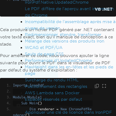
IronPdf.Native.UpdatedChrome
Le PDF diffère de l'aperçu avant impression
VB .NET
de Chrome
Incompatibilité de l'assemblage après mise à
niveau de version
Cela produira un fichier PDF généré par .NET contenant
Redimensionner, étendre, transformer
votre texte exact, bien qu'il manque de conception à ce
Mélange des versions des produits Iron
stade.
WCAG et PDF/UA
Sauts de page CSS
Pour améliorer ce code, nous pouvons ajouter la ligne
Performances d'UpdatedChrome
suivante pour ouvrir le PDF dans le visualiseur de PDF
MaxHeight dans les en-têtes et les pieds de
par défaut du système d'exploitation :
page
Surcharge du rendu HTML
Imports
IronPdf
Positionnement des rectangles
AWS Lambda sans Docker
Module
Module1
Espaces réservés par défaut
Sub
Main
()
Guides de dépannage
Dim
 renderer 
=
New
ChromePdfRe
Appliquer une clé de licence dans IronPDF
nderer
()