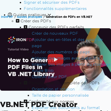
Signer et sécuriser des PDFs
Fonctionnalités supplémentaires
Guides pratiques
IronPDF
Guides pratiques
Génération de PDFs en VB.NET
Créer des PDFs
Concevoir des PDFs parfaits
Créer de nouveaux PDF
Ajouter des en-têtes et des pieds de
page
Ajouter des numéros de page
Intégrer des images avec DataURIs
Intégrer des images à partir du stockage
Azure Blob
OpenAI pour PDF
Personnalisation complète des PDFs
Orientation et rotation
Taille de papier personnalisée
Conformité aux normes
VB.NET PDF Creator
Exporter des documents au format