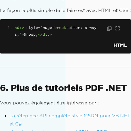
        pdf
.
SaveAs
(
"C:\Path\To\Stampe
d.pdf"
)
La façon la plus simple de le faire est avec HTML et CSS :
End
Sub
End
Module
<div
style
=
'
page
-
break
-
after
:
 alway
s
;
'
>
&nbsp;
</div>
HTML
6. Plus de tutoriels PDF .NET
Vous pouvez également être intéressé par :
La référence API complète style MSDN pour VB.NET
et C#