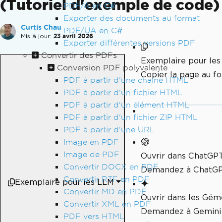
(Tutoriel d'exemple de code)
PDF/A en C#
Exporter des documents au format
Curtis Chau
PDF/UA en C#
Mis à jour:
23 avril 2026
Exporter différentes versions PDF
Convertir des PDFs
Exemplaire pour le
Conversion PDF polyvalente
Copier la page au 
PDF à partir d'une chaîne HTML
PDF à partir d'un fichier HTML
PDF à partir d'un élément HTML
PDF à partir d'un fichier ZIP HTML
PDF à partir d'une URL
Image en PDF
Image de PDF
Ouvrir dans ChatGP
Convertir DOCX en PDF
Demandez à ChatGPT
Convertir RTF en PDF
Exemplaire pour les LLM
Convertir MD en PDF
Ouvrir dans les Gé
Convertir XML en PDF
Demandez à Gemini 
PDF vers HTML