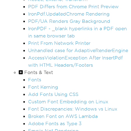
PDF Differs from Chrome Print Preview
IronPdf.UpdatedChrome Rendering
PDF/UA Renders Gray Background
IronPDF - _blank hyperlinks in a PDF open
in same browser tab
Print From Network Printer
Unhandled case for AdaptiveRenderEngine
AccessViolationException After InsertPdf
with HTML Headers/Footers
Fonts & Text
Fonts
Font Kerning
Add Fonts Using CSS
Custom Font Embedding on Linux
Font Discrepancies: Windows vs Linux
Broken Font on AWS Lambda
Adobe Fonts as Type 3
Emojis Not Rendering