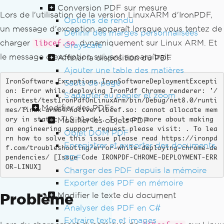
Conversion PDF sur mesure
Lors de l'utilisation de la version LinuxARM d'IronPDF,
Options de rendu
un message d'exception apparaît lorsque vous tentez de
Définir des marges personnalisées
charger
dynamiquement sur Linux ARM. Et
libcef.so
Grayscale
le message d'exception suivant apparaîtrait.
Affiner la disposition du PDF
Ajouter une table des matières
Sauts de page
IronSoftware.Exceptions.IronSoftwareDeploymentExcepti
on: Error while deploying IronPdf Chrome renderer: '/
S'adapter au papier et zoom
irontest/testIronPdfOnLinuxArm/bin/Debug/net8.0/runti
Modifier des PDFs
mes/linux-arm64/native/libcef.so: cannot allocate mem
Modifier les objets PDF
ory in static TLS block'. To learn more about making 
an engineering support request please visit: . To lea
Objet DOM PDF
rn how to solve this issue please read https://ironpd
Enregistrer et exporter des documents
f.com/troubleshooting/error-while-deploying-chrome-de
PDF
pendencies/ [Issue Code IRONPDF-CHROME-DEPLOYMENT-ERR
OR-LINUX]
Charger des PDF depuis la mémoire
Exporter des PDF en mémoire
Problème
Modifier le texte du document
Analyser des PDF en C#
Extraire texte et images