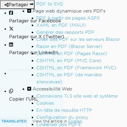
PDF to SVG
Partager
Page web dynamique vers PDFs
PDF à partir de pages ASPX
Partager sur Facebook
XAML en PDF (MAUI)
Générer des rapports PDF
Partager sur X (Twitter)
Créer des PDF sur les serveurs Blazor
Razor en PDF (Blazor Server)
Partager sur LinkedIn
CSHTML en PDF (Pages Razor)
CSHTML en PDF (MVC Core)
CSHTML en PDF (Framework MVC)
CSHTML en PDF (de manière
silencieuse)
Accessibilité Web
Connexions TLS site web et système
Copier l'URL
Cookies
En-tête de requête HTTP
Configuration du proxy
TRANSLATED
View the article in
English
Linéariser des PDFs