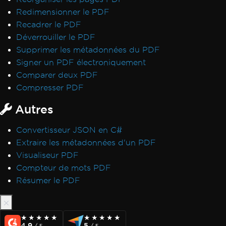
Erreur lors du déploiement des
Redimensionner le PDF
dépendances de Chrome
Recadrer le PDF
Erreur lors du déploiement des
Déverrouiller le PDF
dépendances de Pdfium
Supprimer les métadonnées du PDF
Erreur lors de l'ouverture d'un document à
Signer un PDF électroniquement
partir de bytes : 'mauvaise allocation'
Comparer deux PDF
Échec du déploiement du package NuGet
Compresser PDF
Le processus GPU n'est pas utilisable
Autres
Code de retour invalide de
CefExecuteProcess de 0
Convertisseur JSON en C#
IronPDF ne peut pas ouvrir / analyser un
Extraire les métadonnées d'un PDF
fichier PDF spécifique
Visualiseur PDF
Exception native IronPDF
Compteur de mots PDF
IronPDFAssemblyVersionMismatchException
Résumer le PDF
Service réseau crashé, redémarrage du
service
Aucune fonction trouvée avec le nom
★★★★★
★★★★★
★★★★★
★★★★★
SetLogEvent avec le code d'erreur (127)
4.9
5
/ 5
/ 5