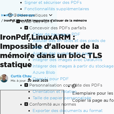
Signer et sécuriser des PDFs
Fonctionnalités supplémentaires
Guides pratiques
IronPDF
Dépannage
IronPdf.LinuxARM Impossible d'allouer de la mémoire
Créer des PDFs
Concevoir des PDFs parfaits
Créer de nouveaux PDF
IronPdf.LinuxARM :
Ajouter des en-têtes et des pieds de
Impossible d'allouer de la
page
mémoire dans un bloc TLS
Ajouter des numéros de page
Intégrer des images avec DataURIs
statique
Intégrer des images à partir du stockage
Azure Blob
Curtis Chau
OpenAI pour PDF
Mis à jour:
20 août 2025
Personnalisation complète des PDFs
Orientation et rotation
Exemplaire pour le
Taille de papier personnalisée
Copier la page au 
Conformité aux normes
Exporter des documents au format