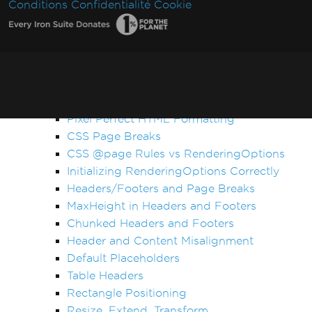
Conditions
Confidentialité
Cookie
Initialisation Vulkan/ANGLE dans Docker
AccessViolationException après InsertPdf
avec en-têtes/pieds de page HTML
Crash ReadyToRun FailFast
Rendering & Layout
Bootstrap / Flex / CSS
Pixel Perfect HTML Formatting
CSS Page Breaks
CSS @page Rules vs RenderingOptions
Initializing RenderingOptions Correctly
Headers/Footers and Page Breaks
MaxHeight in Headers and Footers
Chunked Headers and Footers
Header and Content Misalignment
Default Placeholders
Table Headers
Rectangle Positioning
Resize, Extend, Transform