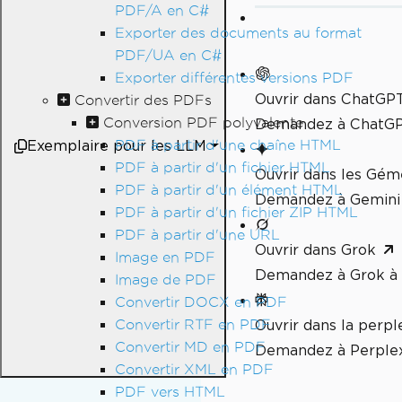
PDF/A en C#
Exporter des documents au format
PDF/UA en C#
Exporter différentes versions PDF
Ouvrir dans ChatGP
Convertir des PDFs
Conversion PDF polyvalente
Demandez à ChatGPT
PDF à partir d'une chaîne HTML
Exemplaire pour les LLM
PDF à partir d'un fichier HTML
Ouvrir dans les Gé
PDF à partir d'un élément HTML
Demandez à Gemini 
PDF à partir d'un fichier ZIP HTML
PDF à partir d'une URL
Ouvrir dans Grok
Image en PDF
Demandez à Grok à 
Image de PDF
Convertir DOCX en PDF
Convertir RTF en PDF
Ouvrir dans la perpl
Convertir MD en PDF
Demandez à Perplex
Convertir XML en PDF
PDF vers HTML