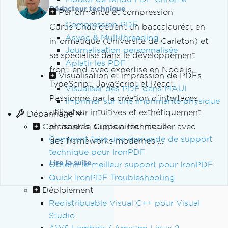
Rédacteur technique
Performance et compression
Compression PDF
Curtis Chau détient un baccalauréat en
Async & Multithreading
informatique (Université de Carleton) et
Journalisation personnalisée
se spécialise dans le développement
Aplatir les PDF
front-end avec expertise en Node.js,
Visualisation et impression de PDFs
TypeScript, JavaScript et React.
Visualiser des PDF dans MAUI
Passionné par la création d'interfaces
Imprimer sur une imprimante physique
utilisateur intuitives et esthétiquement
Dépannage
Contacter le support technique
plaisantes, Curtis aime travailler avec
Comment faire une demande de support
des frameworks modernes ...
technique pour IronPDF
Lire la suite
Obtenir le meilleur support pour IronPDF
Quick IronPDF Troubleshooting
Déploiement
Redistribuable Visual C++ pour Visual
Studio