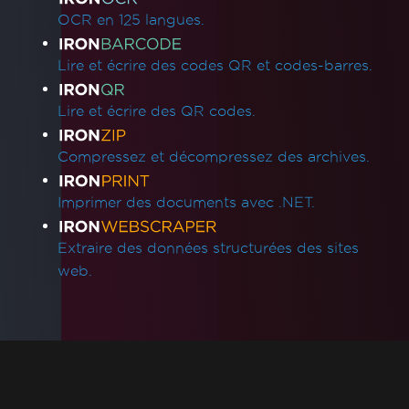
Binaire Chromium .NET 8 pour AWS
OCR en 125 langues.
Lambda
Dépendances manquantes dans le
Lire et écrire des codes QR et codes-barres.
déploiement Lambda
Réduire la taille du dossier des durées
Lire et écrire des QR codes.
d'exécution
Linux ARM64 dans Docker
Compressez et décompressez des archives.
Windows Server Core Container
CustomDeploymentDirectory in Lambda
Imprimer des documents avec .NET.
Questions communes
Bootstrap / Flex / CSS
Extraire des données structurées des sites
Plans et niveaux Azure
web.
Le rendu initial est lent
Espacement des polices
Support de Windows Server
Quelle version d'IronPDF devrais-je utiliser ?
Taille du paquet IronPDF
Polices