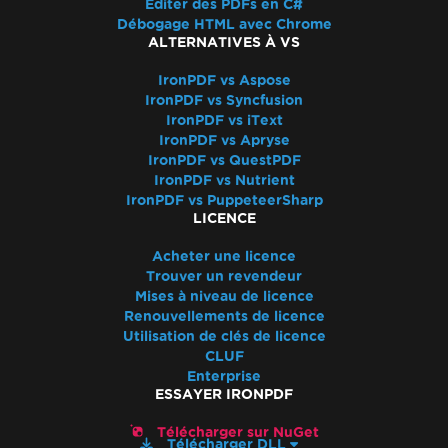
Éditer des PDFs en C#
IronPdf.Native.UpdatedChrome
Débogage HTML avec Chrome
Le PDF diffère de l'aperçu avant impression
ALTERNATIVES À VS
de Chrome
IronPDF vs Aspose
Incompatibilité de l'assemblage après mise à
IronPDF vs Syncfusion
niveau de version
IronPDF vs iText
Redimensionner, étendre, transformer
IronPDF vs Apryse
Mélange des versions des produits Iron
IronPDF vs QuestPDF
IronPDF vs Nutrient
WCAG et PDF/UA
IronPDF vs PuppeteerSharp
Sauts de page CSS
LICENCE
Performances d'UpdatedChrome
Acheter une licence
MaxHeight dans les en-têtes et les pieds de
Trouver un revendeur
page
Mises à niveau de licence
Surcharge du rendu HTML
Renouvellements de licence
Positionnement des rectangles
Utilisation de clés de licence
CLUF
AWS Lambda sans Docker
Enterprise
Espaces réservés par défaut
ESSAYER IRONPDF
Guides de dépannage
Appliquer une clé de licence dans IronPDF
Télécharger sur NuGet
Télécharger DLL