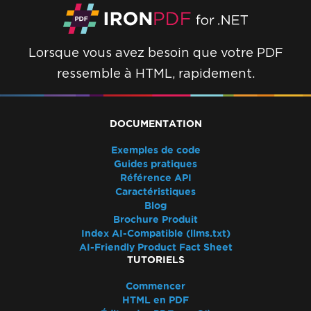
Dépannage rapide d'IronPDF
Assistance à la performance IronPDF
Fichiers de log Azure
Lorsque vous avez besoin que votre PDF
Fichiers de log AWS
ressemble à HTML, rapidement.
Retard de rendu et Timeout
Fichiers de sortie volumineux utilisant
ImageToPDF
DOCUMENTATION
Fuite de mémoire dans IronPDF
Log4j
Exemples de code
Convertir PDF en Base64
Guides pratiques
IronPDF - Sécurité CVE
Référence API
Caractéristiques
Déclaration 'using' IronPDF
Blog
IronPDF - les hyperliens _blank dans un
Brochure Produit
PDF s'ouvrent dans le même onglet du
Index AI-Compatible (llms.txt)
navigateur
AI-Friendly Product Fact Sheet
TUTORIELS
Versions des fichiers PDF
IronPdf.Slim
Commencer
IronPdf.Linux
HTML en PDF