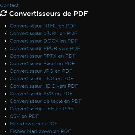
Exception de déploiement pour IronPdf.Slim
Contact
v2025.5.6
Convertisseurs de PDF
Incompatibilité de version ClickOnce
Convertisseur HTML en PDF
.NET Framework plante avec Prefer32Bit
Convertisseur d'URL en PDF
PDF/UA affiche un fond gris
Convertisseur DOCX en PDF
Les emojis ne s'affichent pas
Convertisseur EPUB vers PDF
Règles CSS @page vs RenderingOptions
Convertisseur PPTX en PDF
Initialisation correcte de RenderingOptions
Convertisseur Excel en PDF
Disparités de police : Windows vs Linux
Convertisseur JPG en PDF
Incorporation de polices personnalisées sous
Convertisseur PNG en PDF
Linux
Convertisseur HEIC vers PDF
Extraction de texte hors ordre
Convertisseur SVG en PDF
Validation de licence ASP.NET Web Forms
Convertisseur de texte en PDF
La connexion Docker d'IronPdfEngine
Convertisseur TIFF en PDF
échoue sur macOS ARM
CSV en PDF
Noms d'auteurs dans les métadonnées PDF
Markdown vers PDF
Ajouter des polices en utilisant CSS
Fichier Markdown en PDF
Conformité PDF/UA