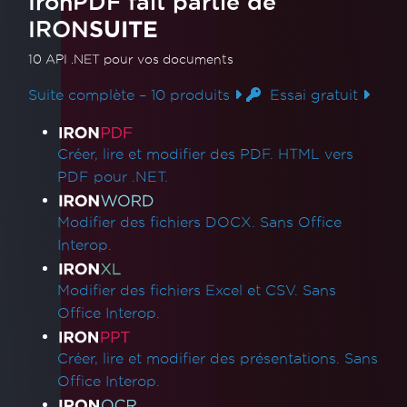
IronPDF fait partie de
Résolution des erreurs de pipeline Azure lors
IRON
SUITE
du déploiement d'une fonction Azure
Services d'application Linux Azure avec
10 API .NET
pour vos documents
WEBSITE_RUN_FROM_PACKAGE
Dépannage du déploiement pour Azure
Suite complète – 10 produits
Essai gratuit
Linux App Service
Liens des produits
Azure App Service (Debian 10 Buster) -
Créer, lire et modifier des PDF. HTML vers
Dépendances de packages manquantes
PDF pour .NET.
Dépannage du déploiement pour IronPdf
sur Debian 10 (Buster)
Modifier des fichiers DOCX. Sans Office
IronPDF Azure/Linux Ubuntu 24.04
Interop.
Problème de dépendance (.NET 9/.NET 10)
Résolution de la dépendance manquante
Modifier des fichiers Excel et CSV. Sans
libjpeg8 sur Debian 12
Office Interop.
Échec de la construction Docker en raison
de xorg-x11-utils sur Amazon Linux 2023
Créer, lire et modifier des présentations. Sans
Déploiement Google Cloud Run
Office Interop.
Erreur libnss3 pour AWS Lambda Docker