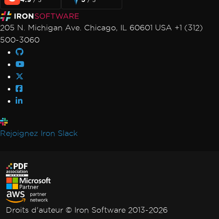
Le registre n'est pas supporté sur cette
plateforme
205 N. Michigan Ave. Chicago, IL 60601 USA +1 (312)
Délai dépassé lors du rendu du PDF
500-3060
Cas non traité pour AdaptiveRenderEngine
Définition de la clé de licence dans
Web.config
Impossible de se connecter au serveur de
licenciement
IronPDF LinxARM ne peut pas allouer de
mémoire
Exceptions de service Windows .NET
Rejoignez Iron Slack
Framework
Code géré après la destruction de l'état du
fil
Erreur de licence Linux/WSL
Win32Exception
Caractères non-ASCII dans le chemin de
Droits d'auteur © Iron Software 2013-2026
fichier