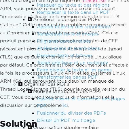
Lors du chargement dynamique de
sur Linux
libcef.so
Masquer du texte et des régions
ARM, vous pouvez rencontrer une erreur indiquant :
Remplacer le texte dans un PDF
"impossible d'allouer de la mémoire dans le bloc TLS
Améliorer le design des PDFs
statique." Cette erreur est un problème reconnu associé
Ajouter et éditer des annotations
au Chromium Embedded Framework (CEF). Cela se
Tamponner texte et images
produit parce que les versions plus récentes de CEF
Filigranes personnalisés
Arrière-plans et avant-plans
nécessitent plus d'espace de stockage local de thread
Dessiner texte et bitmap
(TLS) que ce que le chargeur dynamique Linux alloue
Tracer une ligne et un rectangle
par défaut. Ce problème est bien documenté et affecte à
Faire pivoter le texte et les pages
la fois les processeurs Linux ARM et les systèmes Linux
Transformer les pages PDF
ARM x64, qui éprouvent tous deux un manque de
Organiser des PDFs
Thread Local Storage (TLS) pour la nouvelle version du
Modifier la structure des PDFs
CEF. Vous pouvez trouver plus d'informations et la
Ajouter, copier et supprimer des pages
discussion sur ce problème
ici
.
PDF
Fusionner ou diviser des PDFs
Diviser un PDF multipage
Solution
Organisation supplémentaire