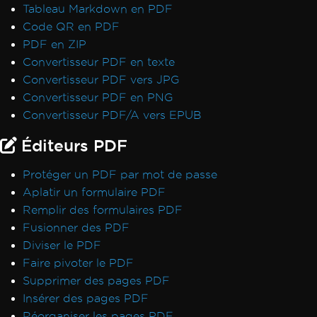
Tableau Markdown en PDF
Erreurs de sauvegarde de chemin virtuel
Code QR en PDF
Signatures CSP et CNG
PDF en ZIP
Transparence et couleur dans PDF-to-Image
Convertisseur PDF en texte
Rendu IronPdf.UpdatedChrome
Convertisseur PDF vers JPG
Surveiller la mémoire dans Linux/WSL
Convertisseur PDF en PNG
Signets via ExtractTextFromPage
Convertisseur PDF/A vers EPUB
Utilisation de la mémoire CEF/Chromium
Désalignement des en-têtes et du contenu
Éditeurs PDF
Polices Adobe en tant que Type 3
Sortie Docker IronPdfEngine
Protéger un PDF par mot de passe
Polices personnalisées dans les champs de
Aplatir un formulaire PDF
formulaire
Remplir des formulaires PDF
Messages d'exception
Fusionner des PDF
Accès au chemin 'Global-
Diviser le PDF
IronSoftwareDeploymentGlobal' refusé
Faire pivoter le PDF
502 Mauvaise passerelle
Supprimer des pages PDF
Erreur lors de l'établissement d'une
Insérer des pages PDF
connexion au serveur de licences
Réorganiser les pages PDF