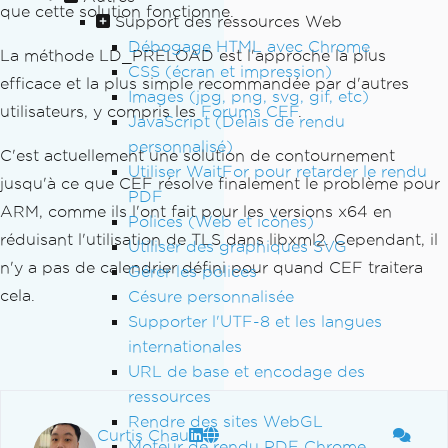
que cette solution fonctionne.
Support des ressources Web
Débogage HTML avec Chrome
La méthode LD_PRELOAD est l'approche la plus
CSS (écran et impression)
efficace et la plus simple recommandée par d'autres
Images (jpg, png, svg, gif, etc)
utilisateurs, y compris les
Forums CEF
.
JavaScript (Délais de rendu
personnalisé)
C'est actuellement une solution de contournement
Utiliser WaitFor pour retarder le rendu
jusqu'à ce que CEF résolve finalement le problème pour
PDF
ARM, comme ils l'ont fait pour les versions x64 en
Polices (Web et icônes)
réduisant l'utilisation de TLS dans libxml2. Cependant, il
Utiliser des graphiques SVG
n'y a pas de calendrier défini pour quand CEF traitera
Gérer les polices
cela.
Césure personnalisée
Supporter l'UTF-8 et les langues
internationales
URL de base et encodage des
ressources
Rendre des sites WebGL
Curtis Chau
Moteur de rendu PDF Chrome