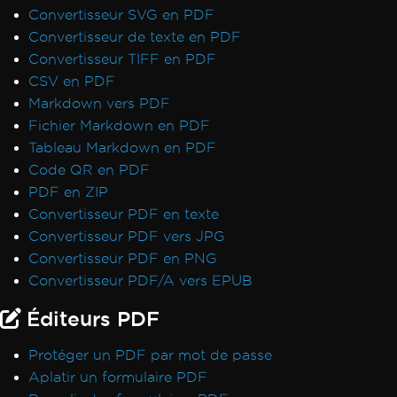
Exception de déploiement pour IronPdf.Slim
Convertisseur SVG en PDF
v2025.5.6
Convertisseur de texte en PDF
Incompatibilité de version ClickOnce
Convertisseur TIFF en PDF
.NET Framework plante avec Prefer32Bit
CSV en PDF
PDF/UA affiche un fond gris
Markdown vers PDF
Les emojis ne s'affichent pas
Fichier Markdown en PDF
Règles CSS @page vs RenderingOptions
Tableau Markdown en PDF
Initialisation correcte de RenderingOptions
Code QR en PDF
Disparités de police : Windows vs Linux
PDF en ZIP
Incorporation de polices personnalisées sous
Convertisseur PDF en texte
Linux
Convertisseur PDF vers JPG
Extraction de texte hors ordre
Convertisseur PDF en PNG
Validation de licence ASP.NET Web Forms
Convertisseur PDF/A vers EPUB
La connexion Docker d'IronPdfEngine
Éditeurs PDF
échoue sur macOS ARM
Noms d'auteurs dans les métadonnées PDF
Protéger un PDF par mot de passe
Ajouter des polices en utilisant CSS
Aplatir un formulaire PDF
Conformité PDF/UA