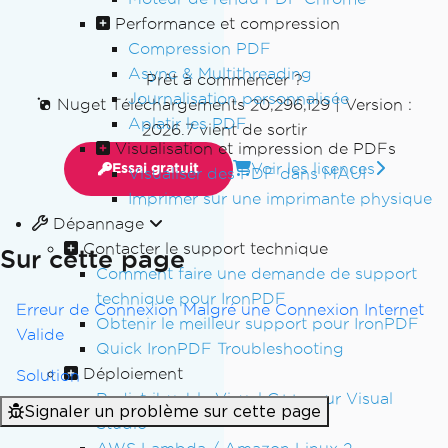
Performance et compression
Compression PDF
Async & Multithreading
Prêt à commencer ?
Journalisation personnalisée
Nuget Téléchargements 20,296,129
|
Version :
Aplatir les PDF
2026.7 vient de sortir
Visualisation et impression de PDFs
Voir les licences
Essai gratuit
Visualiser des PDF dans MAUI
Imprimer sur une imprimante physique
Dépannage
Contacter le support technique
Sur cette page
Comment faire une demande de support
technique pour IronPDF
Erreur de Connexion Malgré une Connexion Internet
Obtenir le meilleur support pour IronPDF
Valide
Quick IronPDF Troubleshooting
Déploiement
Solution
Redistribuable Visual C++ pour Visual
Signaler un problème sur cette page
Studio