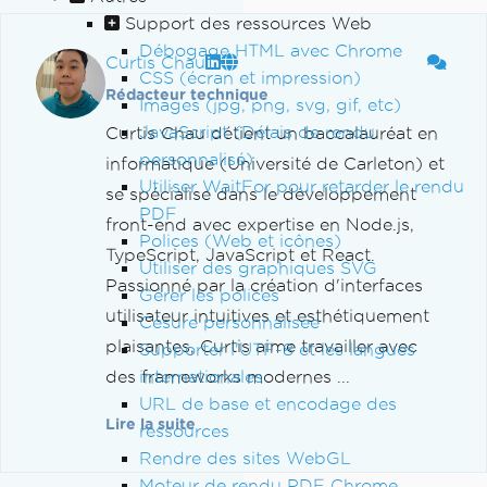
Support des ressources Web
Débogage HTML avec Chrome
Curtis Chau
CSS (écran et impression)
Rédacteur technique
Images (jpg, png, svg, gif, etc)
JavaScript (Délais de rendu
Curtis Chau détient un baccalauréat en
personnalisé)
informatique (Université de Carleton) et
Utiliser WaitFor pour retarder le rendu
se spécialise dans le développement
PDF
front-end avec expertise en Node.js,
Polices (Web et icônes)
TypeScript, JavaScript et React.
Utiliser des graphiques SVG
Passionné par la création d'interfaces
Gérer les polices
utilisateur intuitives et esthétiquement
Césure personnalisée
plaisantes, Curtis aime travailler avec
Supporter l'UTF-8 et les langues
des frameworks modernes ...
internationales
URL de base et encodage des
Lire la suite
ressources
Rendre des sites WebGL
Moteur de rendu PDF Chrome