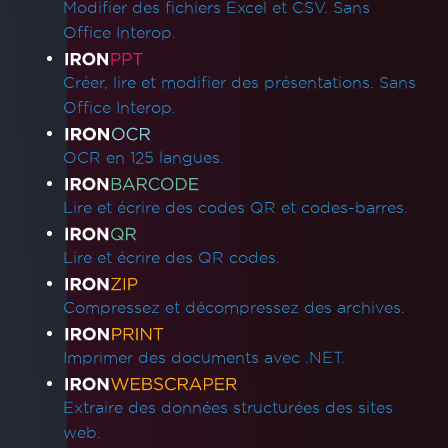
Résolution des erreurs de pipeline Azure lors
Modifier des fichiers Excel et CSV. Sans
du déploiement d'une fonction Azure
Office Interop.
Services d'application Linux Azure avec
WEBSITE_RUN_FROM_PACKAGE
Créer, lire et modifier des présentations. Sans
Dépannage du déploiement pour Azure
Office Interop.
Linux App Service
Azure App Service (Debian 10 Buster) -
OCR en 125 langues.
Dépendances de packages manquantes
Dépannage du déploiement pour IronPdf
Lire et écrire des codes QR et codes-barres.
sur Debian 10 (Buster)
IronPDF Azure/Linux Ubuntu 24.04
Lire et écrire des QR codes.
Problème de dépendance (.NET 9/.NET 10)
Résolution de la dépendance manquante
Compressez et décompressez des archives.
libjpeg8 sur Debian 12
Échec de la construction Docker en raison
Imprimer des documents avec .NET.
de xorg-x11-utils sur Amazon Linux 2023
Déploiement Google Cloud Run
Extraire des données structurées des sites
Erreur libnss3 pour AWS Lambda Docker
web.