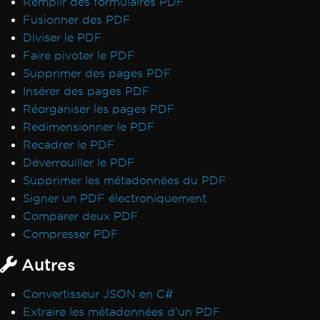
Remplir des formulaires PDF
Erreurs de sauvegarde de chemin virtuel
Fusionner des PDF
Signatures CSP et CNG
Diviser le PDF
Transparence et couleur dans PDF-to-Image
Faire pivoter le PDF
Rendu IronPdf.UpdatedChrome
Supprimer des pages PDF
Surveiller la mémoire dans Linux/WSL
Insérer des pages PDF
Signets via ExtractTextFromPage
Réorganiser les pages PDF
Utilisation de la mémoire CEF/Chromium
Redimensionner le PDF
Désalignement des en-têtes et du contenu
Recadrer le PDF
Polices Adobe en tant que Type 3
Déverrouiller le PDF
Sortie Docker IronPdfEngine
Supprimer les métadonnées du PDF
Polices personnalisées dans les champs de
Signer un PDF électroniquement
formulaire
Comparer deux PDF
Messages d'exception
Compresser PDF
Accès au chemin 'Global-
IronSoftwareDeploymentGlobal' refusé
Autres
502 Mauvaise passerelle
Convertisseur JSON en C#
Erreur lors de l'établissement d'une
Extraire les métadonnées d'un PDF
connexion au serveur de licences