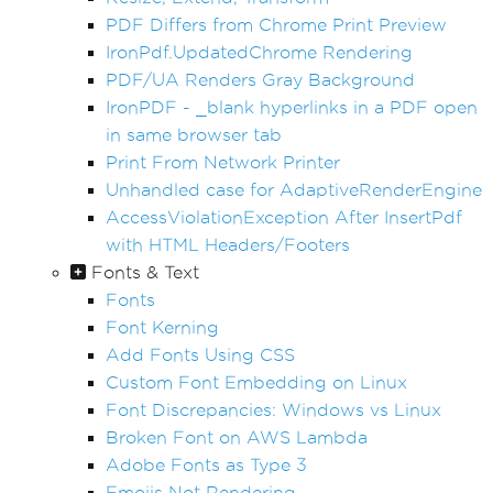
PDF Differs from Chrome Print Preview
IronPdf.UpdatedChrome Rendering
PDF/UA Renders Gray Background
IronPDF - _blank hyperlinks in a PDF open
in same browser tab
Print From Network Printer
Unhandled case for AdaptiveRenderEngine
AccessViolationException After InsertPdf
with HTML Headers/Footers
Fonts & Text
Fonts
Font Kerning
Add Fonts Using CSS
Custom Font Embedding on Linux
Font Discrepancies: Windows vs Linux
Broken Font on AWS Lambda
Adobe Fonts as Type 3
Emojis Not Rendering