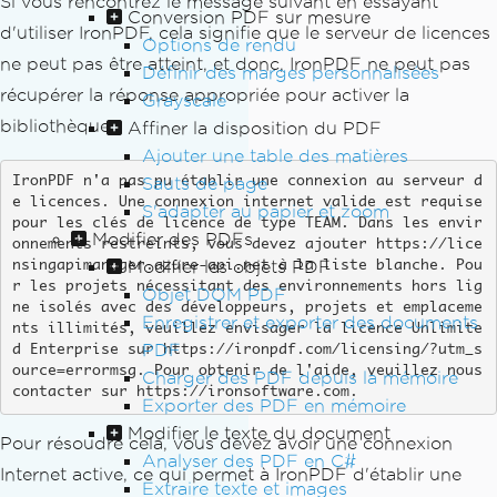
Si vous rencontrez le message suivant en essayant
Conversion PDF sur mesure
d'utiliser IronPDF, cela signifie que le serveur de licences
Options de rendu
ne peut pas être atteint, et donc, IronPDF ne peut pas
Définir des marges personnalisées
récupérer la réponse appropriée pour activer la
Grayscale
bibliothèque.
Affiner la disposition du PDF
Ajouter une table des matières
Sauts de page
IronPDF n'a pas pu établir une connexion au serveur d
e licences. Une connexion internet valide est requise 
S'adapter au papier et zoom
pour les clés de licence de type TEAM. Dans les envir
Modifier des PDFs
onnements restreints, vous devez ajouter https://lice
Modifier les objets PDF
nsingapimanager.azure-api.net à la liste blanche. Pou
r les projets nécessitant des environnements hors lig
Objet DOM PDF
ne isolés avec des développeurs, projets et emplaceme
Enregistrer et exporter des documents
nts illimités, veuillez envisager la licence Unlimite
PDF
d Enterprise sur https://ironpdf.com/licensing/?utm_s
ource=errormsg. Pour obtenir de l'aide, veuillez nous 
Charger des PDF depuis la mémoire
contacter sur https://ironsoftware.com.
Exporter des PDF en mémoire
Modifier le texte du document
Pour résoudre cela, vous devez avoir une connexion
Analyser des PDF en C#
Internet active, ce qui permet à IronPDF d'établir une
Extraire texte et images