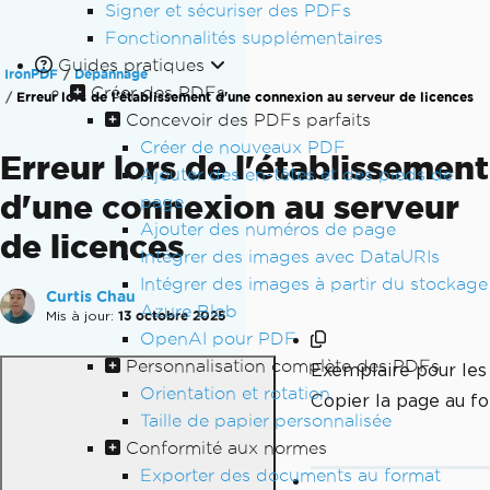
Signer et sécuriser des PDFs
Fonctionnalités supplémentaires
Guides pratiques
IronPDF
Dépannage
Créer des PDFs
Erreur lors de l'établissement d'une connexion au serveur de licences
Concevoir des PDFs parfaits
Créer de nouveaux PDF
Erreur lors de l'établissement
Ajouter des en-têtes et des pieds de
d'une connexion au serveur
page
Ajouter des numéros de page
de licences
Intégrer des images avec DataURIs
Intégrer des images à partir du stockage
Curtis Chau
Azure Blob
Mis à jour:
13 octobre 2025
OpenAI pour PDF
Personnalisation complète des PDFs
Exemplaire pour le
Orientation et rotation
Copier la page au 
Taille de papier personnalisée
Conformité aux normes
Exporter des documents au format