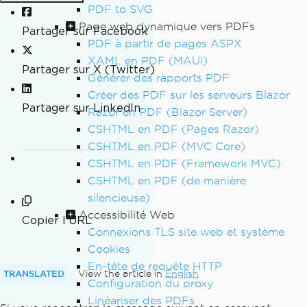
PDF to SVG
Page web dynamique vers PDFs
Partager sur Facebook
PDF à partir de pages ASPX
XAML en PDF (MAUI)
Partager sur X (Twitter)
Générer des rapports PDF
Créer des PDF sur les serveurs Blazor
Partager sur LinkedIn
Razor en PDF (Blazor Server)
CSHTML en PDF (Pages Razor)
CSHTML en PDF (MVC Core)
CSHTML en PDF (Framework MVC)
CSHTML en PDF (de manière
silencieuse)
Accessibilité Web
Copier l'URL
Connexions TLS site web et système
Cookies
En-tête de requête HTTP
TRANSLATED
View the article in
English
Configuration du proxy
Linéariser des PDFs