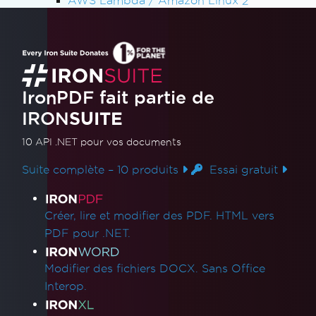
AWS Lambda / Amazon Linux 2
Défaillance de segmentation sur AWS
Lambda
IronCefSubprocess
Débogage du projet Azure Functions sur la
machine locale
IronPDF fait partie de
Windows Nano Server / Servercore dans
IRON
SUITE
.Net6 ne supportent pas System.Drawing
Dossier des environnements d'exécution
10 API .NET
pour vos documents
IronPDF
Suite complète – 10 produits
Essai gratuit
Ajouter IronPDF à un programme
d'installation logiciel
Liens des produits
Support de Red Hat Enterprise Linux
Créer, lire et modifier des PDF. HTML vers
(RHEL)
PDF pour .NET.
Azure App Service Linux - Échec du rendu
Chrome au démarrage à froid
Modifier des fichiers DOCX. Sans Office
Correction des erreurs de connexion gRPC
Interop.
dans les conteneurs Azure