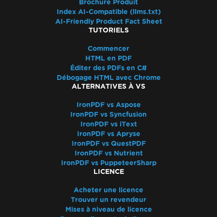
Brochure Produit
Dépannage rapide d'IronPDF
Index AI-Compatible (llms.txt)
Assistance à la performance IronPDF
AI-Friendly Product Fact Sheet
Fichiers de log Azure
TUTORIELS
Fichiers de log AWS
Commencer
Retard de rendu et Timeout
HTML en PDF
Fichiers de sortie volumineux utilisant
Éditer des PDFs en C#
ImageToPDF
Débogage HTML avec Chrome
ALTERNATIVES À VS
Fuite de mémoire dans IronPDF
Log4j
IronPDF vs Aspose
Convertir PDF en Base64
IronPDF vs Syncfusion
IronPDF - Sécurité CVE
IronPDF vs iText
IronPDF vs Apryse
Déclaration 'using' IronPDF
IronPDF vs QuestPDF
IronPDF - les hyperliens _blank dans un
IronPDF vs Nutrient
PDF s'ouvrent dans le même onglet du
IronPDF vs PuppeteerSharp
LICENCE
navigateur
Versions des fichiers PDF
Acheter une licence
IronPdf.Slim
Trouver un revendeur
IronPdf.Linux
Mises à niveau de licence