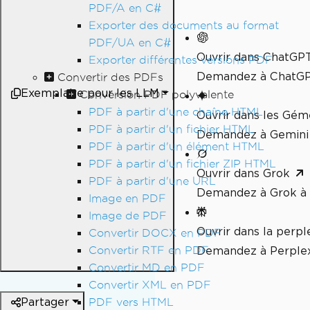
PDF/A en C#
Exporter des documents au format
PDF/UA en C#
Ouvrir dans ChatGP
Exporter différentes versions PDF
Demandez à ChatGPT
Convertir des PDFs
Exemplaire pour les LLM
Conversion PDF polyvalente
PDF à partir d'une chaîne HTML
Ouvrir dans les Gé
PDF à partir d'un fichier HTML
Demandez à Gemini 
PDF à partir d'un élément HTML
PDF à partir d'un fichier ZIP HTML
Ouvrir dans Grok
PDF à partir d'une URL
Demandez à Grok à 
Image en PDF
Image de PDF
Ouvrir dans la perpl
Convertir DOCX en PDF
Convertir RTF en PDF
Demandez à Perplex
Convertir MD en PDF
Convertir XML en PDF
Partager
PDF vers HTML