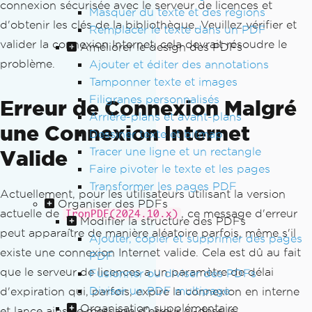
connexion sécurisée avec le serveur de licences et
Masquer du texte et des régions
d'obtenir les clés de la bibliothèque. Veuillez vérifier et
Remplacer le texte dans un PDF
valider la connexion Internet, cela devrait résoudre le
Améliorer le design des PDFs
problème.
Ajouter et éditer des annotations
Tamponner texte et images
Filigranes personnalisés
Erreur de Connexion Malgré
Arrière-plans et avant-plans
une Connexion Internet
Dessiner texte et bitmap
Tracer une ligne et un rectangle
Valide
Faire pivoter le texte et les pages
Transformer les pages PDF
Actuellement, pour les utilisateurs utilisant la version
Organiser des PDFs
actuelle de
, ce message d'erreur
IronPDF(2024.10.x)
Modifier la structure des PDFs
peut apparaître de manière aléatoire parfois, même s'il
Ajouter, copier et supprimer des pages
existe une connexion Internet valide. Cela est dû au fait
PDF
que le serveur de licences a un paramètre de délai
Fusionner ou diviser des PDFs
Diviser un PDF multipage
d'expiration qui, parfois, expire la connexion en interne
Organisation supplémentaire
et lance ainsi le message d'erreur ci-dessus.