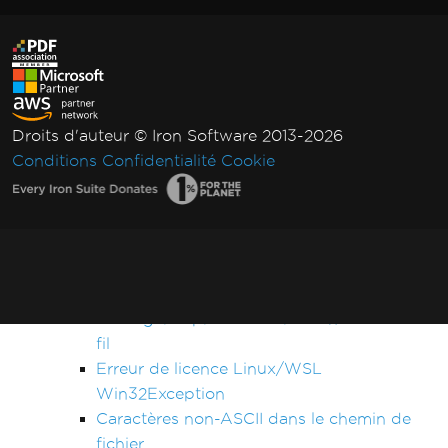
Le registre n'est pas supporté sur cette
plateforme
Délai dépassé lors du rendu du PDF
Cas non traité pour AdaptiveRenderEngine
Définition de la clé de licence dans
Droits d'auteur © Iron Software 2013-2026
Web.config
Conditions
Confidentialité
Cookie
Impossible de se connecter au serveur de
licenciement
IronPDF LinxARM ne peut pas allouer de
mémoire
Exceptions de service Windows .NET
Framework
Code géré après la destruction de l'état du
fil
Erreur de licence Linux/WSL
Win32Exception
Caractères non-ASCII dans le chemin de
fichier