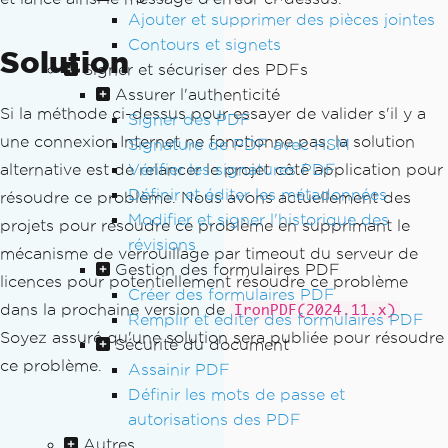
Ajouter et supprimer des pièces jointes
Contours et signets
Solution
Signer et sécuriser des PDFs
Assurer l'authenticité
Si la méthode ci-dessus pour essayer de valider s'il y a
Signer des PDF
une connexion Internet ne fonctionne pas, la solution
Signature de PDF avec HSM
alternative est de relancer le projet côté application pour
Vérifier les signatures PDF
Définir et éditer les métadonnées
résoudre ce problème. Nous avons actuellement des
Modifier et signer l'historique des
projets pour résoudre ce problème en supprimant le
révisions
mécanisme de verrouillage par timeout du serveur de
Gestion des formulaires PDF
licences pour potentiellement résoudre ce problème
Créer des formulaires PDF
dans la prochaine version de
.
IronPDF(2024.11.x)
Remplir et éditer des formulaires PDF
Soyez assuré qu'une solution sera publiée pour résoudre
Sécurité du document
ce problème.
Assainir PDF
Définir les mots de passe et
autorisations des PDF
Autres