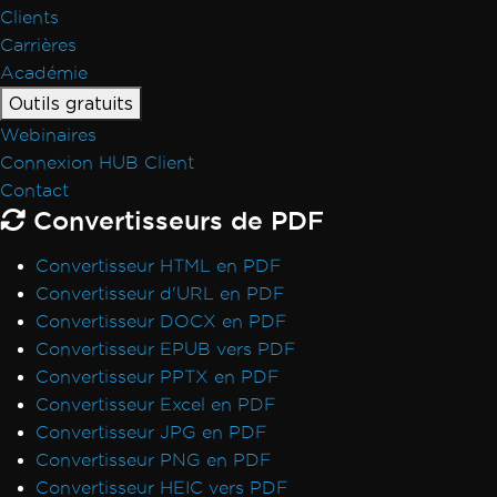
Formatage HTML pixel parfait
Clients
Azure Blob Storage
Carrières
Serveur Blazor / WebAssembly (WASM)
Académie
Signatures numériques
Outils gratuits
En-têtes/Pieds de page et sauts de page
Webinaires
Langues internationales et CMJK
Connexion HUB Client
IronPDF et IIS
Contact
Kerberos
Convertisseurs de PDF
Police cassée sur AWS Lambda
Visibilité des métadonnées
Convertisseur HTML en PDF
Impression depuis une imprimante réseau
Convertisseur d'URL en PDF
Rasteriser en image en utilisant
Convertisseur DOCX en PDF
MemoryStream
Convertisseur EPUB vers PDF
Rendre la vue en chaîne
Convertisseur PPTX en PDF
Alternatives à System.Drawing.Common
Convertisseur Excel en PDF
(.NET 7 & Non-Windows)
Convertisseur JPG en PDF
En-têtes de tableau
Convertisseur PNG en PDF
Utiliser la compilation ReadyToRun
Convertisseur HEIC vers PDF