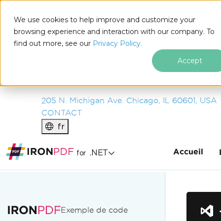
IRON
SOFTWARE
We use cookies to help improve and customize your
PRODUITS
browsing experience and interaction with our company. To
find out more, see our
ENTREPRISE
Privacy Policy.
SOLUTIONS
Accept
RESSOURCES
À PROPOS DE NOUS
205 N. Michigan Ave. Chicago, IL 60601, USA
CONTACT
fr
Accueil
.NET
for
Passer au contenu du pied de page
Exemple de code