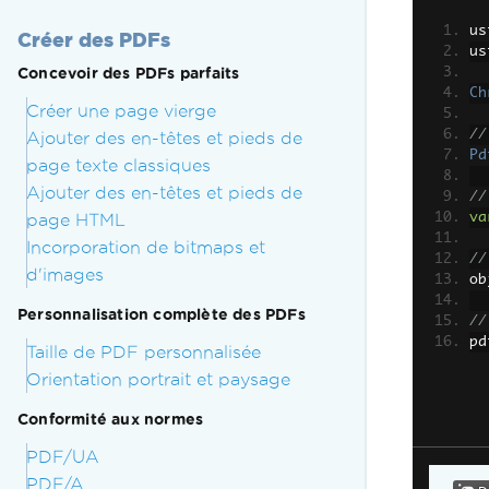
us
Créer des PDFs
us
Concevoir des PDFs parfaits
Ch
Créer une page vierge
//
Ajouter des en-têtes et pieds de
Pd
page texte classiques
Ajouter des en-têtes et pieds de
//
page HTML
va
Incorporation de bitmaps et
//
d'images
ob
Personnalisation complète des PDFs
//
pd
Taille de PDF personnalisée
Orientation portrait et paysage
Conformité aux normes
PDF/UA
PDF/A