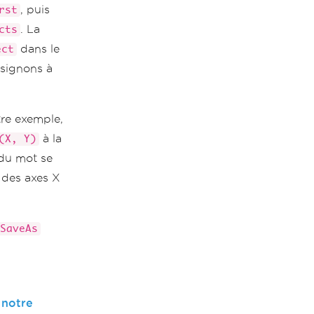
, puis
rst
. La
cts
dans le
ect
ssignons à
re exemple,
à la
(X, Y)
 du mot se
g des axes X
SaveAs
 notre