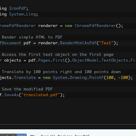
ing 
IronPdf
;
ing 
System
.
Linq
;
romePdfRenderer
 renderer 
=
new
ChromePdfRenderer
();
 Render simple HTML to PDF
fDocument
 pdf 
=
 renderer
.
RenderHtmlAsPdf
(
"Test"
);
 Access the first text object on the first page
r
 objects 
=
 pdf
.
Pages
.
First
().
ObjectModel
.
TextObjects
.
Fi
 Translate by 100 points right and 100 points down
jects
.
Translate
=
new
System
.
Drawing
.
PointF
(
100
,
-
100
);
 Save the modified PDF
f
.
SaveAs
(
"translated.pdf"
);