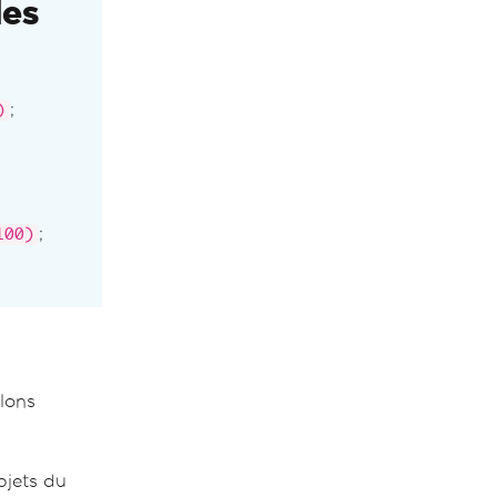
des
;
)
;
100)
lons
bjets du