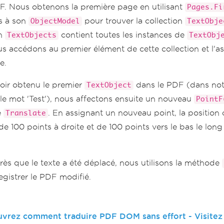
 Nous obtenons la première page en utilisant
Pages.Fi
s à son
pour trouver la collection
ObjectModel
TextObje
on
contient toutes les instances de
TextObjects
TextObj
s accédons au premier élément de cette collection et l'a
e.
oir obtenu le premier
dans le PDF (dans not
TextObject
 le mot 'Test'), nous affectons ensuite un nouveau
PointF
é
. En assignant un nouveau point, la position
Translate
e 100 points à droite et de 100 points vers le bas le lon
près que le texte a été déplacé, nous utilisons la méthode
egistrer le PDF modifié.
vrez comment traduire PDF DOM sans effort - Visitez