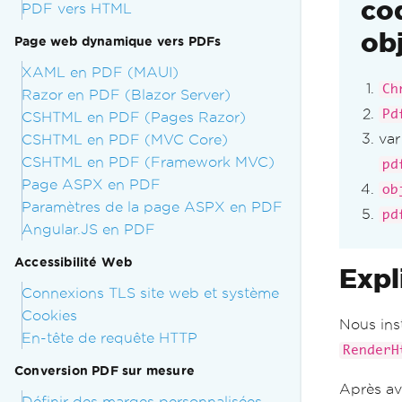
co
PDF vers HTML
ob
Page web dynamique vers PDFs
XAML en PDF (MAUI)
Ch
Razor en PDF (Blazor Server)
Pd
CSHTML en PDF (Pages Razor)
va
CSHTML en PDF (MVC Core)
CSHTML en PDF (Framework MVC)
pd
Page ASPX en PDF
ob
Paramètres de la page ASPX en PDF
pd
Angular.JS en PDF
Accessibilité Web
Expl
Connexions TLS site web et système
Cookies
Nous ins
En-tête de requête HTTP
RenderH
Conversion PDF sur mesure
Après avo
Définir des marges personnalisées