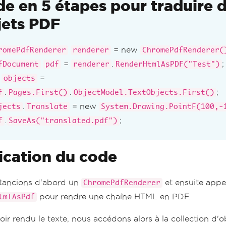
de en 5 étapes pour traduire 
jets PDF
= new
romePdfRenderer
renderer
ChromePdfRenderer(
=
.
;
fDocument
pdf
renderer
RenderHtmlAsPDF("Test")
r
=
objects
.
.
;
f
Pages.First()
ObjectModel.TextObjects.First()
.
= new
jects
Translate
System.Drawing.PointF(100,-
.
;
f
SaveAs("translated.pdf")
ication du code
tancions d'abord un
et ensuite appe
ChromePdfRenderer
pour rendre une chaîne HTML en PDF.
tmlAsPdf
ir rendu le texte, nous accédons alors à la collection d'o