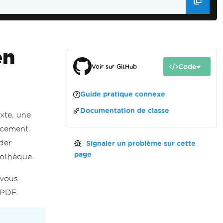
en
Code
Voir sur GitHub
Guide pratique connexe
Documentation de classe
exte, une
acement.
der
Signaler un problème sur cette
page
iothèque.
 vous
nPDF.