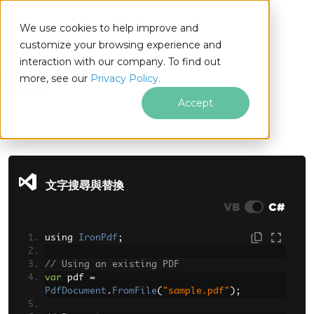
We use cookies to help improve and
customize your browsing experience and
interaction with our company. To find out
for
more, see our
Privacy Policy.
.NET
Accept
跳至頁尾內容
文字搜尋與替換
VB
C#
using 
IronPdf
;
// Using an existing PDF
var
 pdf 
=
PdfDocument
.
FromFile
(
"sample.pdf"
);