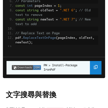
// Parameters
const
int
 pageIndex 
=
1
;
const
string
 oldText 
=
".NET 6"
;
// Old 
text to remove
const
string
 newText 
=
".NET 7"
;
// New 
text to add
// Replace Text on Page
pdf
.
ReplaceTextOnPage
(
pageIndex
,
 oldText
,
newText
);
// Save your new PDF
pdf
.
SaveAs
(
"new_sample.pdf"
);
Install-Package 
IronPdf
文字搜尋與替換