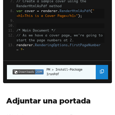
// Create a sample cover using the 
RenderHtmlAsPdf method
var
 cover 
=
 renderer
.
RenderHtmlAsPdf
(
"
<h1>This is a Cover Page</h1>"
);
/* Main Document */
// As we have a cover page, we're going to 
start the page numbers at 2.
renderer
.
RenderingOptions
.
FirstPageNumber
=
2
;
// Download from a URL & convert to PDF in 
just one line!
var
 pdf 
=
Install-Package 
IronPdf
renderer
.
RenderUrlAsPdf
(
"https://www.nuget
.org/packages/IronPdf/"
);
// Only ONE line to combine two PDFs.
pdf
.
InsertPdf
(
cover
,
Adjuntar una portada
0
).
SaveAs
(
"combined.pdf"
);