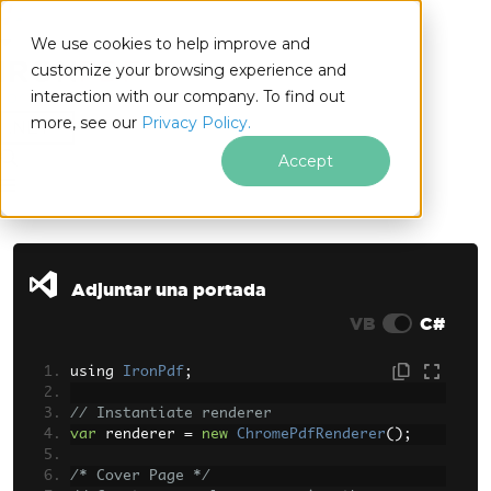
We use cookies to help improve and
customize your browsing experience and
interaction with our company. To find out
for
more, see our
Privacy Policy.
.NET
Accept
Saltar al pie de página
Adjuntar una portada
VB
C#
using 
IronPdf
;
// Instantiate renderer
var
 renderer 
=
new
ChromePdfRenderer
();
/* Cover Page */