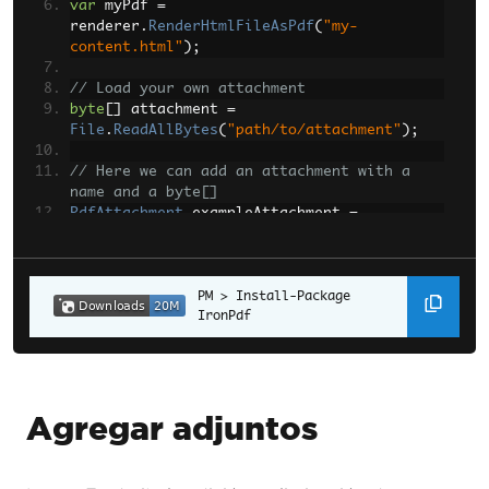
var
 myPdf 
=
renderer
.
RenderHtmlFileAsPdf
(
"my-
content.html"
);
// Load your own attachment
byte
[]
 attachment 
=
File
.
ReadAllBytes
(
"path/to/attachment"
);
// Here we can add an attachment with a 
name and a byte[]
PdfAttachment
 exampleAttachment 
=
myPdf
.
Attachments
.
AddAttachment
(
"exampleAt
tachment"
,
 attachment
);
// And here is an example of removing an 
Install-Package 
IronPdf
attachment
myPdf
.
Attachments
.
RemoveAttachment
(
example
Attachment
);
myPdf
.
SaveAs
(
"my-content.pdf"
);
Agregar adjuntos