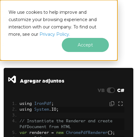
We use cookies to help improve and
customize your browsing experience and
interaction with our company. To find out
for
more, see our
Privacy Policy.
.NET
Accept
Saltar al pie de página
Agregar adjuntos
VB
C#
using 
IronPdf
;
using 
System
.
IO
;
// Instantiate the Renderer and create 
PdfDocument from HTML
var
 renderer 
=
new
ChromePdfRenderer
();