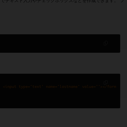
労力でテキスト入力やチェックボックスなどを作成できます。 フ
: <input type='text' name='lastname' value=''></form