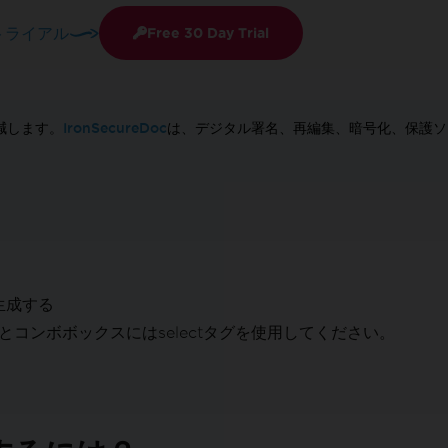
トライアル
Free 30 Day Trial
IronSecureDoc
減します。
は、デジタル署名、再編集、暗号化、保護ソ
を生成する
コンボボックスにはselectタグを使用してください。