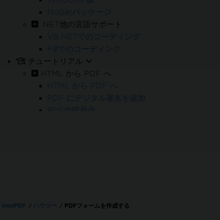
NuGetパッケージ
.NET他の言語サポート
VB.NETでのコーディング
F#でのコーディング
チュートリアル
HTML から PDF へ
HTML から PDF へ
PDF にデジタル署名を追加
PDFの暗号化
PDFの再編集
PDFバッチ処理
PDF 処理
PDFフォーム
PDF レポート
請求書の処理
PDF/A アーカイブ
IronPDF
ハウツー
PDFフォームを作成する
PDF アクセシビリティ (PDF/UA)