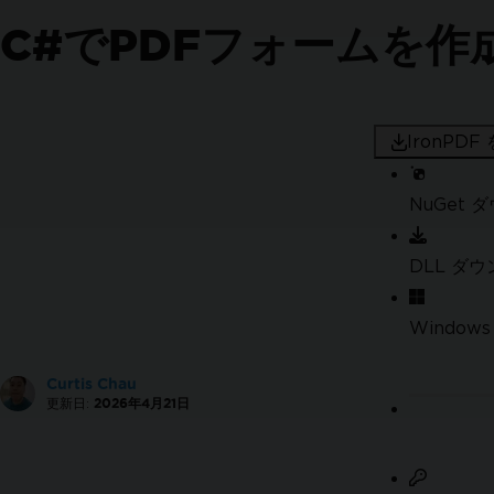
政府コンプライアンス
C#でPDFフォームを作
PDF作成
PDFの作成
PDFの変換
PDFの編集
PDFを整理する
IronPD
PDFに署名して安全性を確保する
追加機能
NuGet 
ハウツー
PDFを作成
DLL ダ
完璧なPDFをデザイン
新しいPDFを作成
Windows
ヘッダー & フッターを追加
ページ番号を追加
Curtis Chau
DataURIで画像を埋め込む
更新日:
2026年4月21日
Azure Blob Storageから画像を埋め込む
PDF のための OpenAI
完全なPDFカスタマイズ