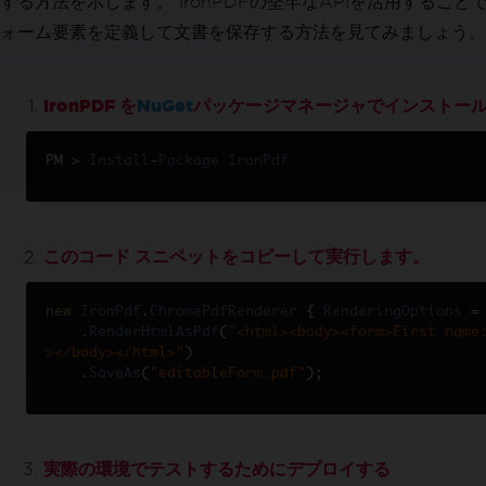
する方法を示します。 IronPDFの堅牢なAPIを活用す
XMLをPDFに変換
ォーム要素を定義して文書を保存する方法を見てみましょう。
PDFをHTMLに
PDF to SVG
動的ウェブページをPDFへ
IronPDF を
NuGet
パッケージマネージャでインストー
ASPXページからPDF
XAML を PDF に（MAUI）
PM 
>
Install
-
Package
IronPdf
PDFレポートを生成
BlazorサーバーでPDFを作成
RazorをPDFに（Blazor Server）
CSHTMLをPDFに (Razor Pages)
このコード スニペットをコピーして実行します。
CSHTMLからPDFへ（MVC Core）
CSHTML から PDF へ (MVC フレームワー
new
IronPdf
.
ChromePdfRenderer
{
RenderingOptions
=
CSHTMLからPDF（ヘッドレスで）
.
RenderHtmlAsPdf
(
"<html><body><form>First name
></body></html>"
)
ウェブアクセシビリティ
.
SaveAs
(
"editableForm.pdf"
);
TLSウェブサイト & システムログイン
クッキー
HTTPリクエストヘッダー
プロキシの構成
実際の環境でテストするためにデプロイする