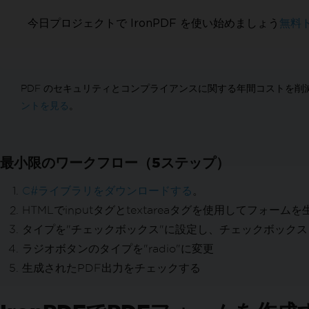
PDFを線形化する
今日プロジェクトで IronPDF を使い始めましょう
無料
カスタマイズされたPDF変換
レンダリングオプション
カスタム余白の設定
グレースケール
PDF のセキュリティとコンプライアンスに関する年間コストを削
PDFレイアウトを改善
ントを見る
。
目次を追加する
ページブレーク
用紙に合わせる & ズーム
最小限のワークフロー（5ステップ）
PDFを編集
PDFオブジェクトを編集
C#ライブラリをダウンロードする
。
PDF DOMオブジェクト
HTMLでinputタグとtextareaタグを使用してフォーム
PDFドキュメントの保存とエクスポート
タイプを"チェックボックス"に設定し、チェックボックスと
メモリからPDFを読み込む
PDFをメモリにエクスポート
ラジオボタンのタイプを"radio"に変更
ドキュメントテキストを編集
生成されたPDF出力をチェックする
C# で PDF を解析
テキストと画像を抽出