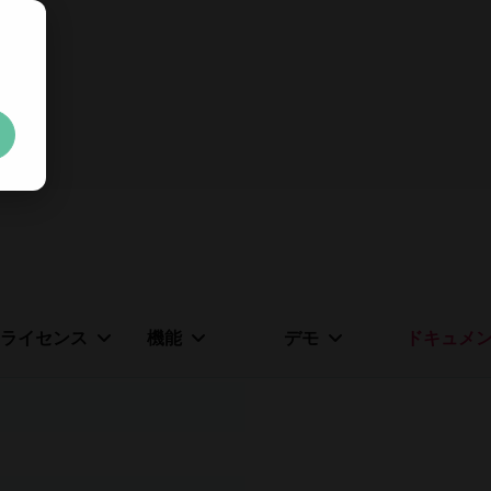
無料の
30日間トライアルキ
制限なし。100% ロック解除済み。クレジットカード不
Your trial license wil
ライセンス
機能
デモ
ドキュメ
クレジットカードやアカウントの作成は不要です。
制