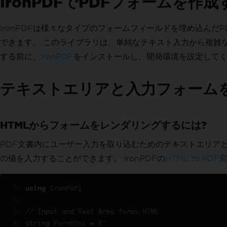
IronPDFでPDFフォームを作
テキストおよび領域の修正
PDFのテキストを置換する
IronPDFは様々なタイプのフォームフィールドを埋め込ん
PDFデザインを強化
できます。 このライブラリは、単純なテキスト入力から複雑
注釈を追加＆編集
テキスト & 画像のスタンプ
する前に、
IronPDF
をインストールし、開発環境を設定して
カスタム透かし
背景 & 前景
テキストエリアと入力フォーム
テキスト & ビットマップを描く
ライン & 長方形を描画する
テキストとページを回転
HTMLからフォームをレンダリングするには?
PDFページを変換
PDF文書内にユーザー入力を取り込むためのテキストエリア
PDFを整理する
PDF構造を編集
の値を入力することができます。 IronPDFの
HTML to PDF
PDF ページの追加、コピー、削除
PDF の結合または分割
using 
IronPdf
;
複数ページのPDFを分割
補足組織
// Input and Text Area forms HTML
添付ファイルの追加と削除
string
FormHtml
=
@"