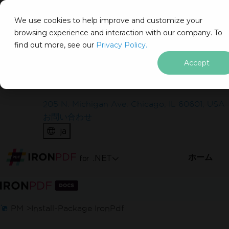
IRON
SOFTWARE
We use cookies to help improve and customize your
製品
browsing experience and interaction with our company. To
find out more, see our
エンタープライズ
Privacy Policy.
ソリューション
Accept
無料で始めましょう
リソース
私たちについて
クレジットカード不要
205 N. Michigan Ave. Chicago, IL 60601, USA
ライブ環境でテストする
お問い合わせ
ja
ウォーターマークなしで本番環境でテスト。
必要な場所で動作します。
ホーム
.NET
for
完全機能の製品
フッターコンテンツにスキップ
PM >
Install-Package IronPdf
完全に機能する製品を30日間利用できます。
数分でセットアップして稼働します。