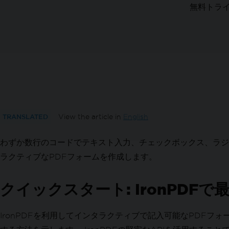
向き & 回転
無料トラ
カスタム用紙サイズ
標準準拠
PDF/A形式のドキュメントをC#でエクスポ
PDF/UA形式のドキュメントをC#でエクス
異なるPDFバージョンをエクスポートする
PDFを変換
多用途なPDF変換
HTMLストリングからPDF
HTMLファイルからPDF
TRANSLATED
View the article in
English
HTML要素からPDF
わずか数行のコードでテキスト入力、チェックボックス、ラジオ
HTML ZIPファイルからのPDF
URLからPDF
ラクティブなPDFフォームを作成します。
画像から PDF へ
PDFからの画像
クイックスタート: IronPDFで
DOCXをPDFに変換
RTFをPDFに変換
IronPDFを利用してインタラクティブで記入可能なPDF
MDをPDFに変換