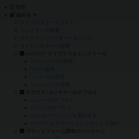
概要
始める
24/5 技術サポート
クイックスタートガイド
インストール概要
製品試用期間中、サポートエンジニアリングチームへのフルア
ネイティブ vs リモートエンジン
クセス
ライセンスキーの使用
IronPDF ライブラリをインストール
Windowsでの使用
Macで使用
Linux での使用
オンライン24/5
Androidでの使用
お困りですか
弊社の営業チームが喜んでお手伝いいたします
クラウド/コンテナへのデプロイ
Enterpriseトライアルをお試しください
Azureへのデプロイ
AWSへのデプロイ
DockerでIronPDFを実行する
IronPDFをリモートコンテナとして実行
プラットフォーム固有のパッケージ
Windows 版