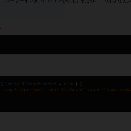
ることで、ユーザーインタラクションを強化するために、わずかな
ル
ク)
{
CreatePdfFormsFromHtml
=
true
}
}
: <input type='text' name='firstname' value=''>Last name