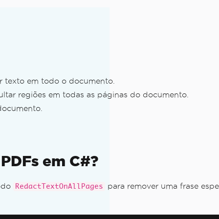
r texto em todo o documento.
ultar regiões em todas as páginas do documento.
documento.
e PDFs em C#?
DF
todo
para remover uma frase espe
RedactTextOnAllPages