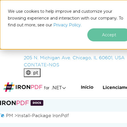
IRON
SOFTWARE
We use cookies to help improve and customize your
PRODUTOS
browsing experience and interaction with our company. To
find out more, see our
EMPRESA
Privacy Policy.
SOLUÇÕES
Accept
RECURSOS
SOBRE NÓS
205 N. Michigan Ave. Chicago, IL 60601, USA
CONTATE-NOS
pt
Início
.NET
Licenciam
for
Ir para o conteúdo do rodapé
PM >
Install-Package IronPdf