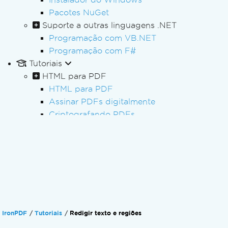
Pacotes NuGet
Suporte a outras linguagens .NET
Programação com VB.NET
Programação com F#
Tutoriais
HTML para PDF
HTML para PDF
Assinar PDFs digitalmente
Criptografando PDFs
Redigindo PDFs
Processamento em lote de PDFs
Processamento de PDF
Formulários em PDF
Relatórios em PDF
Processando Faturas
Arquivamento PDF/A
IronPDF
Tutoriais
Redigir texto e regiões
Acessibilidade em PDF (PDF/UA)