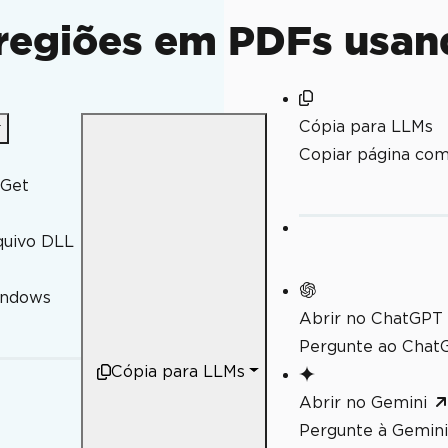
is
 regiões em PDFs usan
Cópia para LLMs
Copiar página co
uGet
quivo DLL
indows
Abrir no ChatGPT
Pergunte ao ChatG
Cópia para LLMs
de Blobs do Azure
Abrir no Gemini
Pergunte à Gemini