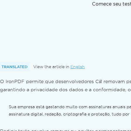
Orientação e Rotação
Comece seu test
Tamanho de papel personalizado
Conformidade com as normas
Exportar documentos em formato PDF/
Exportar documentos em formato PDF
Exportar diferentes versões em PDF
Converter PDFs
Conversão versátil de PDF
PDF a partir de string HTML
PDF a partir de arquivo HTML
TRANSLATED
View the article in
English
PDF de Elemento HTML
O IronPDF permite que desenvolvedores C# removam per
PDF a partir de arquivo ZIP HTML
PDF a partir de URL
garantindo a privacidade dos dados e a conformidade, o
Converter imagem para PDF
Imagem extraída de um PDF
Sua empresa está gastando muito com assinaturas anuais p
Converter DOCX para PDF
assinatura digital, redação, criptografia e proteção, tudo p
Converter RTF para PDF
Converter MD para PDF