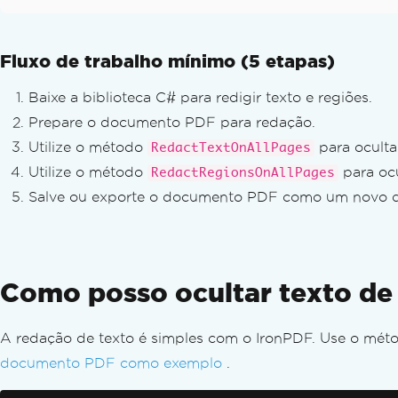
Redigir texto e regiões
Substituir texto em PDF
Aprimorar o design de PDFs
Fluxo de trabalho mínimo (5 etapas)
Adicionar e editar anotações
Baixe a biblioteca C# para redigir texto e regiões.
Texto e imagens do carimbo
Marcas d'água personalizadas
Prepare o documento PDF para redação.
Fundos e primeiros planos
Utilize o método
para oculta
RedactTextOnAllPages
Desenhe texto e bitmap
Utilize o método
para oc
RedactRegionsOnAllPages
Desenhe uma linha e um retângulo
Salve ou exporte o documento PDF como um novo 
Girar texto e páginas
Transformar páginas PDF
Organizar PDFs
Editar estrutura do PDF
Como posso ocultar texto d
Adicionar, copiar e excluir páginas de P
Mesclar ou dividir PDFs
A redação de texto é simples com o IronPDF. Use o mé
Dividir PDF com várias páginas
documento PDF como exemplo
.
Organização Suplementar
Adicionar e remover anexos