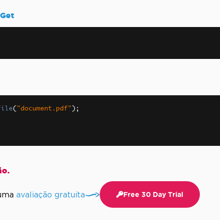
uGet
File
(
"document.pdf"
);
ão.
 uma
avaliação gratuita
Free 30 Day Trial