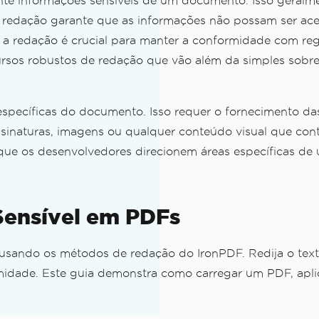
te informações sensíveis de um documento. Isso geralme
 redação garante que as informações não possam ser ace
 a redação é crucial para manter a conformidade com 
ursos robustos de redação que vão além da simples sobre
specíficas do documento. Isso requer o fornecimento das
 assinaturas, imagens ou qualquer conteúdo visual que con
 que os desenvolvedores direcionem áreas específicas 
 Sensível em PDFs
a)
sando os métodos de redação do IronPDF. Redija o tex
rmidade. Este guia demonstra como carregar um PDF, apli