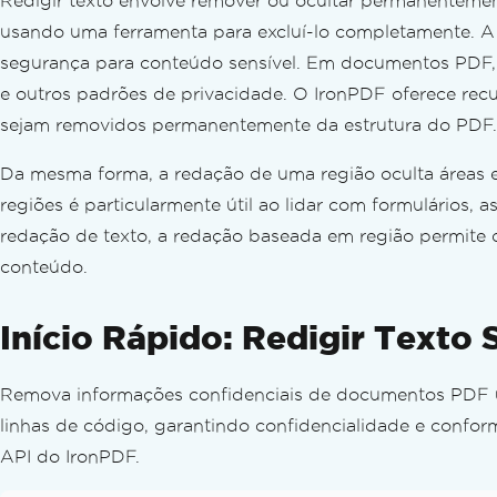
Redigir texto envolve remover ou ocultar permanentemen
Converter XML para PDF
usando uma ferramenta para excluí-lo completamente. A
PDF para HTML
PDF to SVG
segurança para conteúdo sensível. Em documentos PDF,
Página web dinâmica para PDFs
e outros padrões de privacidade. O IronPDF oferece rec
PDF de páginas ASFX
sejam removidos permanentemente da estrutura do PDF.
XAML para PDF (MAUI)
Gerar relatórios em PDF
Da mesma forma, a redação de uma região oculta áreas e
Criar PDFs em servidores Blazor
regiões é particularmente útil ao lidar com formulários,
Razor para PDF (Servidor Blazor)
redação de texto, a redação baseada em região permite
CSHTML para PDF (Razor Pages)
conteúdo.
CSHTML para PDF (MVC Core)
CSHTML para PDF (Framework MVC)
Início Rápido: Redigir Texto
CSHTML para PDF (sem interface gráfic
Acessibilidade na Web
Remova informações confidenciais de documentos PDF u
Logins de site e sistema TLS
Cookies
linhas de código, garantindo confidencialidade e confo
Cabeçalho de solicitação HTTP
API do IronPDF.
Configuração de proxy