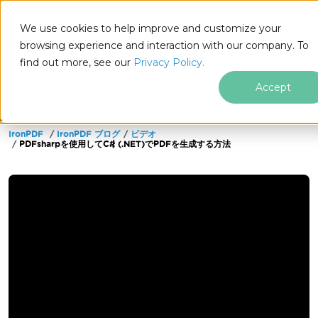
We use cookies to help improve and customize your
browsing experience and interaction with our company. To
find out more, see our
Privacy Policy.
for
.NET
Accept
IronPDF
IronPDF ブログ
ビデオ
フッターコンテンツにスキップ
PDFsharpを使用してC# (.NET)でPDFを生成する方法