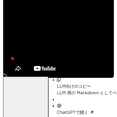
PDFsharpを使用して
C# (.NET)でPDFを生
成する方法
Curtis Chau
更新日:
2026年4月23日
LLM向けのコピー
LLM 用の Markdown とし
ChatGPTで開く