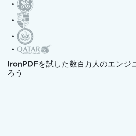
C#でIronPDF
を使用して複数
ページのPDFを
分割する方法｜
IronPDFを試した数百万人のエン
ろう
IronPDF
Curtis Chau
更新日:
2026年4月23日
LLM向けのコピー
LLM 用の Markdown とし