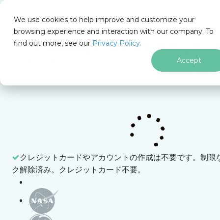
We use cookies to help improve and customize your
browsing experience and interaction with our company. To
find out more, see our
Privacy Policy.
for
無料の
30日間トライアルキー
をすぐ
.NET
ください。
Accept
制限なし。100% ロック解除済み。クレジットカード不要
IronPDF
IronPDF ブログ
ビデオ
フッターコンテンツにスキップ
C#でIronPDFを使用して複数ページのPDFを分割
する方法｜IronPDF
クレジットカードやアカウントの作成は不要です。
制限な
ク解除済み。クレジットカード不要。