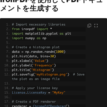
メントを生成する
# Import necessary libraries
from
 ironpdf 
import
*
import
 matplotlib
.
pyplot 
as
 plt 
import
 numpy 
as
 np 
# Create a histogram plot
data 
=
 np
.
random
.
randn
(
1000
)
plt
.
hist
(
data
,
 bins
=
30
)
plt
.
xlabel
(
'Value'
)
plt
.
ylabel
(
'Frequency'
)
plt
.
title
(
'Histogram'
)
plt
.
savefig
(
'myHistogram.png'
)
# Save 
the plot as an image file
# Apply your license key
License
.
LicenseKey
=
"MyKey"
# Create a PDF renderer
renderer 
=
ChromePdfRenderer
()