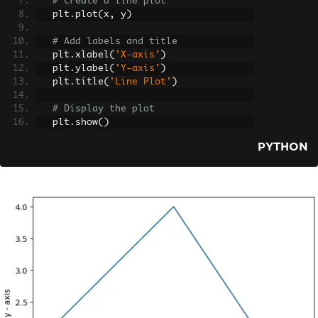
# Create a line plot
   plt
.
plot
(
x
,
 y
)
# Add labels and title
   plt
.
xlabel
(
'X-axis'
)
   plt
.
ylabel
(
'Y-axis'
)
   plt
.
title
(
'Line Plot'
)
# Display the plot
   plt
.
show
()
PYTHON