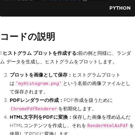
PYTHON
# Create a PDF from an HTML string con
taining the histogram image
content 
=
"<h1>Awesome Iron PDF with M
atplotlib</h1>"
コードの説明
content 
+=
"<img src='myHistogram.pn
g'/>"
pdf 
=
 renderer
.
RenderHtmlAsPdf
(
conten
t
)
1.
ヒストグラム プロットを作成する:
前の例と同様に、ランダ
ム データを生成し、ヒストグラムをプロットします。
# Export the PDF to a file
pdf
.
SaveAs
(
"awesome.pdf"
)
プロットを画像として保存：
ヒストグラムプロット
は
という名前の画像ファイルとし
'myHistogram.png'
て保存されます。
PDFレンダラーの作成：
PDF作成を扱うために
を初期化します。
ChromePdfRenderer
HTML文字列をPDFに変換：
保存した画像を埋め込んだ
HTMLコンテンツを作成し、それを
を
RenderHtmlAsPdf
使用してPDFに変換します。