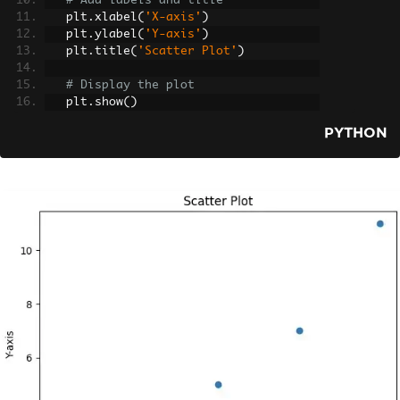
# Add labels and title
   plt
.
xlabel
(
'X-axis'
)
   plt
.
ylabel
(
'Y-axis'
)
   plt
.
title
(
'Scatter Plot'
)
# Display the plot
   plt
.
show
()
PYTHON