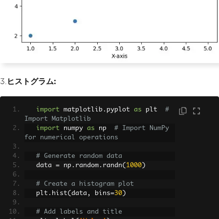
3.
ヒストグラム:
import
 matplotlib
.
pyplot 
as
 plt  
# 
Import Matplotlib
import
 numpy 
as
 np  
# Import NumPy 
for numerical operations
# Generate random data
   data 
=
 np
.
random
.
randn
(
1000
)
# Create a histogram plot
   plt
.
hist
(
data
,
 bins
=
30
)
# Add labels and title