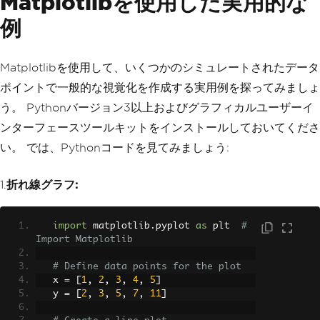
Matplotlibを使用した実用的な
例
Matplotlibを使用して、いくつかのシミュレートされたデータ
ポイントで一般的な視覚化を作成する実用例を探ってみましょ
う。 Pythonバージョン3以上およびグラフィカルユーザーイ
ンターフェースツールキットをインストールしておいてくださ
い。 では、Pythonコードを見てみましょう:
1.
折れ線グラフ:
import
 matplotlib
.
pyplot 
as
 plt  
# 
Import Matplotlib
# Define data points for the plot
   x 
=
[
1
,
2
,
3
,
4
,
5
]
   y 
=
[
2
,
3
,
5
,
7
,
11
]