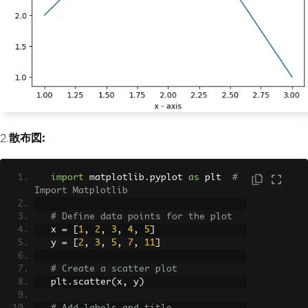
2.
散布図:
import
 matplotlib
.
pyplot 
as
 plt  
# 
Import Matplotlib
# Define data points for the plot
   x 
=
[
1
,
2
,
3
,
4
,
5
]
   y 
=
[
2
,
3
,
5
,
7
,
11
]
# Create a scatter plot
   plt
.
scatter
(
x
,
 y
)