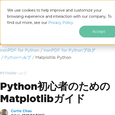
We use cookies to help improve and customize your
browsing experience and interaction with our company. To
find out more, see our
Privacy Policy.
for
Python
Accept
フッターコンテンツにスキップ
IronPDF for Python
IronPDF for Pythonブログ
Pythonヘルプ
Matplotlib Python
PYTHONヘルプ
Python初心者のための
Matplotlibガイド
Curtis Chau