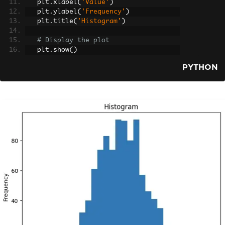
   plt
.
xlabel
(
'Value'
)
   plt
.
ylabel
(
'Frequency'
)
   plt
.
title
(
'Histogram'
)
# Display the plot
   plt
.
show
()
PYTHON