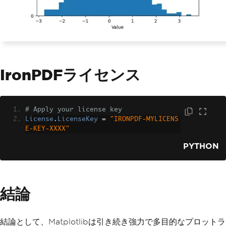
IronPDFライセンス
# Apply your license key
License
.
LicenseKey
=
"IRONPDF-MYLICENS
E-KEY-XXXX"
PYTHON
結論
結論として、Matplotlibは引き続き強力で多目的なプロットラ