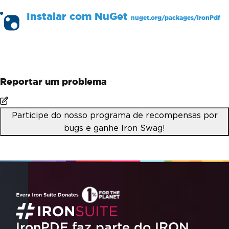
Instalar com
NuGet
nuget.org/packages/
IronPdf
PM >
Install-Package IronPdf
Reportar um problema
Participe do nosso programa de recompensas por
bugs e ganhe Iron Swag!
IronPDF faz parte do
IRON