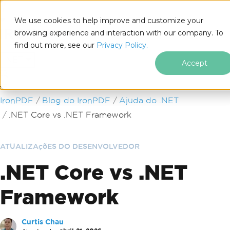
We use cookies to help improve and customize your
browsing experience and interaction with our company. To
find out more, see our
Privacy Policy.
for
.NET
Accept
Ir para o conteúdo do rodapé
IronPDF
Blog do IronPDF
Ajuda do .NET
.NET Core vs .NET Framework
ATUALIZAçõES DO DESENVOLVEDOR
.NET Core vs .NET
Framework
Curtis Chau