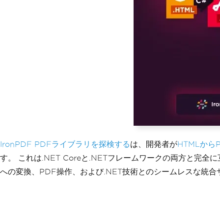
IronPDF PDFライブラリを探検する
は、開発者が
HTMLから
す。 これは.NET Coreと.NETフレームワークの両方と完
への変換、PDF操作、および.NET技術とのシームレスな統