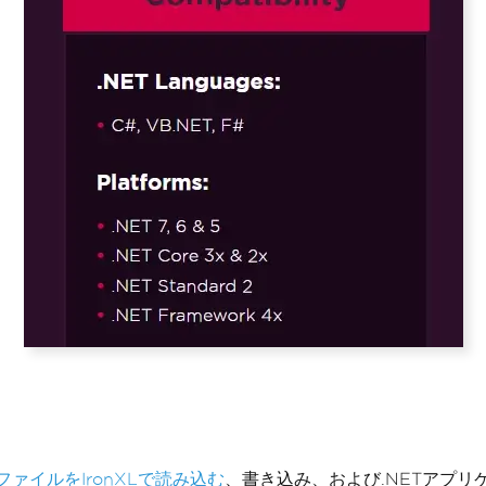
elファイルをIronXLで読み込む
、書き込み、および.NETアプリケ