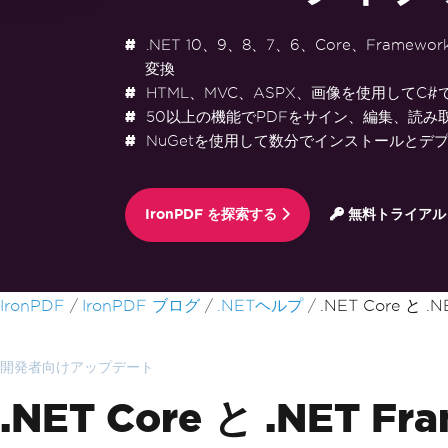
.NET 10、9、8、7、6、Core、Framewo
変換
HTML、MVC、ASPX、画像を使用してC#
50以上の機能でPDFをサイン、編集、読み
NuGetを使用して数分でインストールとデ
IronPDF を探索する
無料トライアル
フッターコンテンツにスキップ
IronPDF
IronPDF ブログ
.NETヘルプ
.NET Core と .
開発者向けアップデート
.NET Core と .NET F