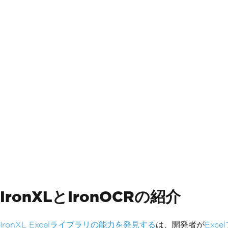
IronXLとIronOCRの紹介
IronXL Excelライブラリの能力を発見する
は、開発者が
Exc