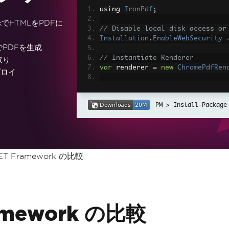
using 
IronPdf
;
rkでHTMLをPDFに
// Disable local disk access or
Installation
.
EnableWebSecurity
でPDFを生成
// Instantiate Renderer
取り
var
 renderer 
=
new
ChromePdfRen
プロイ
// Create a PDF from a HTML str
var
 pdf 
=
 renderer
.
RenderHtmlAs
Install-Package
// Export to a file or Stream
pdf
.
SaveAs
(
"output.pdf"
);
// Advanced Example with HTML A
NET Framework の比較
// Load external html assets: I
// An optional BasePath 'C:\site
load assets from
var
 myAdvancedPdf 
=
 renderer
.
Re
g'>"
,
@"C:\site\assets\"
);
myAdvancedPdf
.
SaveAs
(
"html-with
ramework の比較