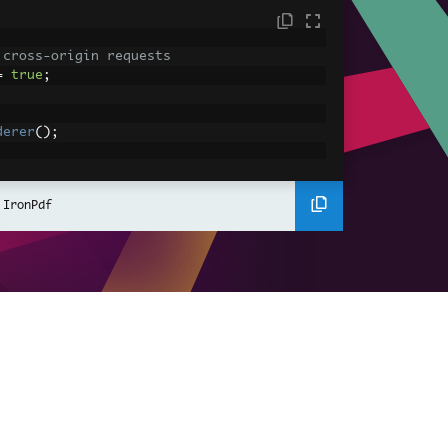
 cross-origin requests
=
true
;
derer
();
ing using C#
Pdf
(
"<h1>Hello World</h1>"
);
 IronPdf
ssets
mages, CSS and JavaScript.
\assets\' is set as the file location to 
nderHtmlAsPdf
(
"<img src='icons/iron.pn
-assets.pdf"
);