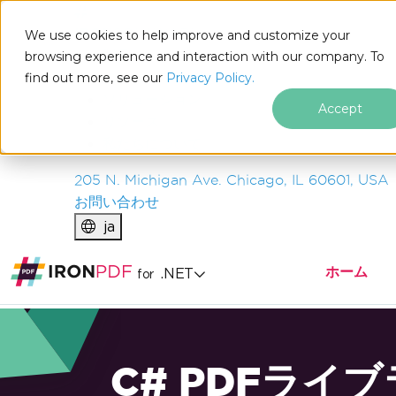
IRON
SOFTWARE
We use cookies to help improve and customize your
製品
browsing experience and interaction with our company. To
find out more, see our
エンタープライズ
Privacy Policy.
ソリューション
Accept
リソース
私たちについて
205 N. Michigan Ave. Chicago, IL 60601, USA
お問い合わせ
ja
ホーム
.NET
for
C# PDFライ