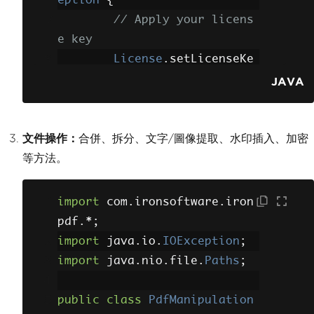
eption
{
FileOutputStream
// Apply your licens
fos 
=
new
FileOutputStream
e key
(
"output.ps"
);
License
.
setLicenseKe
StreamPrintServi
y
(
"YOUR-LICENSE-KEY"
);
JAVA
ce
 sps 
=
 factories
[
0
].
getPri
ntService
(
fos
);
// Render HTML as a 
DocPrintJob
 pj 
=
PDF document
文件操作：
合併、拆分、文字/圖像提取、水印插入、加密
sps
.
createPrintJob
();
PdfDocument
 myPdf 
=
等方法。
PrintRequestAttr
PdfDocument
.
renderHtmlAsPdf
ibuteSet
 aset 
=
new
HashPrin
(
"<h1>Hello World</h1>"
);
tRequestAttributeSet
();
import
 com
.
ironsoftware
.
iron
            aset
.
add
(
MediaSi
pdf
.*;
// Save the PDF docu
zeName
.
NA_LETTER
);
import
 java
.
io
.
IOException
;
ment
import
 java
.
nio
.
file
.
Paths
;
        myPdf
.
saveAs
(
Paths
.
g
// Print the doc
et
(
"html_saved.pdf"
));
ument
public
class
PdfManipulation