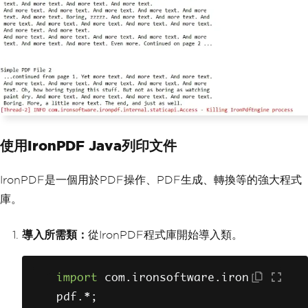
(
String
[]
 args
)
{
try
{
// Define the pr
int flavor and find availabl
e services
DocFlavor
 flavor 
=
DocFlavor
.
SERVICE_FORMATTE
D
.
PRINTABLE
;
使用IronPDF Java列印文件
StreamPrintServi
ceFactory
[]
 factories 
=
Stre
IronPDF是一個用於PDF操作、PDF生成、轉換等的強大程式
amPrintServiceFactory
.
lookup
庫。
StreamPrintServiceFactories
導入所需類：
從IronPDF程式庫開始導入類。
(
flavor
,
DocFlavor
.
BYTE_ARRA
Y
.
POSTSCRIPT
.
getMimeType
());
import
 com
.
ironsoftware
.
iron
if
(
factories
.
le
pdf
.*;