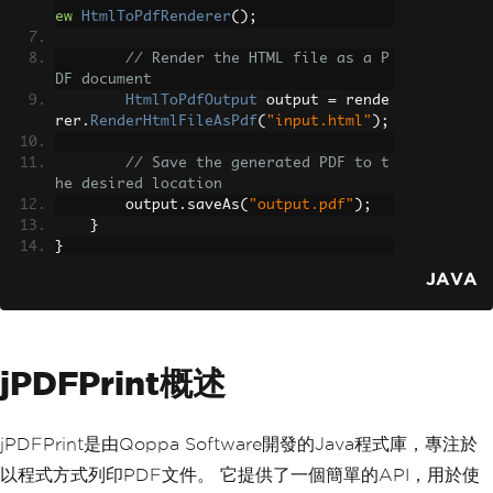
ew
HtmlToPdfRenderer
();
// Render the HTML file as a P
DF document
HtmlToPdfOutput
 output 
=
 rende
rer
.
RenderHtmlFileAsPdf
(
"input.html"
);
// Save the generated PDF to t
he desired location
        output
.
saveAs
(
"output.pdf"
);
}
}
JAVA
jPDFPrint概述
jPDFPrint是由Qoppa Software開發的Java程式庫，專注於
以程式方式列印PDF文件。 它提供了一個簡單的API，用於使