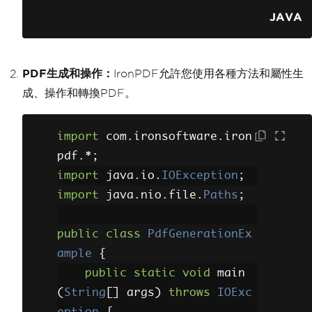
ngth 
==
0
)
{
JAVA
System
.
err
.
p
rintln
(
"No PS factories avai
lable!"
);
PDF生成和操作：
IronPDF允許您使用各種方法和屬性生
System
.
exit
成、操作和轉換PDF。
(
0
);
}
import
 com
.
ironsoftware
.
iron
pdf
.*;
// Open the PDF 
import
 java
.
io
.
IOException
;
file
import
 java
.
nio
.
file
.
Paths
;
PDFPrint
 pdfPrin
t 
=
new
PDFPrint
(
"test.pdf"
,
public
class
PdfGenerationEx
null
);
ample
{
public
static
void
 main
// Set up the pr
(
String
[]
 args
)
throws
IOExc
int job and attributes