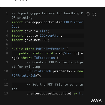
// Import Qoppa library for handling P
DF printing
import
 com
.
qoppa
.
pdfPrinter
.
PDFPrinter
Job
;
import
 java
.
io
.
File
;
import
 java
.
io
.
IOException
;
import
 java
.
net
.
URL
;
public
class
PdfPrintExample
{
public
static
void
 main
(
String
[]
 a
rgs
)
throws
IOException
{
// Create a PDFPrinterJob obje
ct for printing
PDFPrinterJob
 printerJob 
=
new
PDFPrinterJob
();
// Set the PDF file to be prin
ted
        printerJob
.
setInputFile
(
new
Fi
le
(
"input.pdf"
));
JAVA