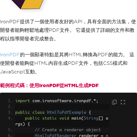
IronPDF提供了一個使用者友好的API，具有全面的方法集，使
開發者能夠輕鬆地處理PDF文件。 它還提供了詳細的文件和教
程以指導開發者完成整合。
IronPDF
的一個顯著特點是其將HTML轉換為PDF的能力。 這
使開發者能夠從HTML內容生成PDF文件，包括CSS樣式和
JavaScript互動。
範例程式碼：使用IronPDF從HTML生成PDF
import
 com
.
ironsoftware
.
ironpdf
.*;
public
class
HtmlToPdfExample
{
public
static
void
 main
(
String
[]
 a
rgs
)
{
// Create a renderer object
HtmlToPdfRenderer
 renderer 
=
n