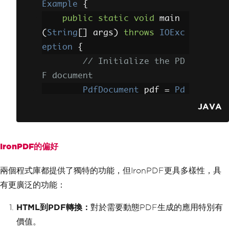
}
            pj
.
print
(
new
Sim
Example
{
}
pleDoc
(
pdfPrint
,
 flavor
,
nul
public
static
void
 main
l
),
 aset
);
(
String
[]
 args
)
throws
IOExc
            fos
.
close
();
eption
{
}
catch
(
Throwable
// Initialize the PD
t
)
{
F document
            t
.
printStackTrac
PdfDocument
 pdf 
=
Pd
e
();
fDocument
.
renderHtmlAsPdf
(
"<
JAVA
}
h1>Hello PDF</h1>"
);
}
IronPDF的偏好
}
// Manipulate the do
cument
兩個程式庫都提供了獨特的功能，但IronPDF更具多樣性，具
        pdf
.
addTextHeader
(
"H
有更廣泛的功能：
eader"
,
new
HeaderFooterOpti
ons
());
HTML到PDF轉換：
對於需要動態PDF生成的應用特別有
        pdf
.
saveAs
(
Paths
.
get
價值。