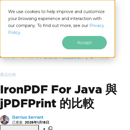
We use cookies to help improve and customize
your browsing experience and interaction with
our company. To find out more, see our
Privacy
for
Policy.
Java
Accept
跳至頁尾內容
IronPDF for Java
部落格
產品比較
jPDFPrint
產品比較
IronPDF For Java 與
jPDFPrint 的比較
Darrius Serrant
已更新:
2026年1月18日