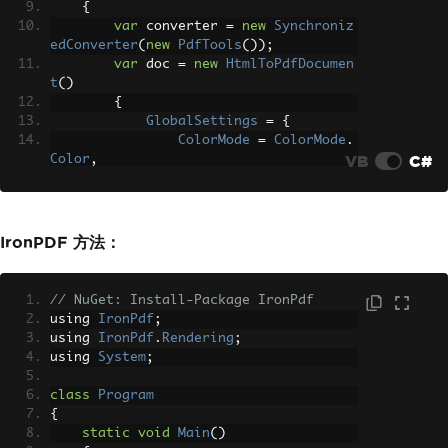
{
var
 converter 
=
new
Synchroniz
edConverter
(
new
PdfTools
());
var
 doc 
=
new
HtmlToPdfDocumen
t
()
{
GlobalSettings
=
{
ColorMode
=
ColorMode
.
VB
C#
Color
,
Orientation
=
Orientat
ion
.
Landscape
,
PaperSize
=
PaperKind
.
A4
,
IronPDF 方法：
Margins
=
new
MarginSe
ttings
()
{
Top
=
10
,
Bottom
=
10
,
Left
=
10
,
Right
=
10
}
// NuGet: Install-Package IronPdf
},
using 
IronPdf
;
Objects
=
{
using 
IronPdf
.
Rendering
;
new
ObjectSettings
()
using 
System
;
{
Page
=
"input.htm
class
Program
l"
,
{
WebSettings
=
{
De
static
void
Main
()
faultEncoding
=
"utf-8"
}