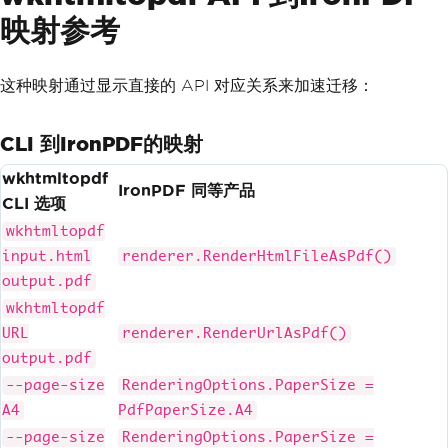
映射参考
这种映射通过显示直接的 API 对应关系来加速迁移：
CLI 到IronPDF的映射
wkhtmltopdf
IronPDF 同等产品
CLI 选项
wkhtmltopdf
input.html
renderer.RenderHtmlFileAsPdf()
output.pdf
wkhtmltopdf
URL
renderer.RenderUrlAsPdf()
output.pdf
--page-size
RenderingOptions.PaperSize =
A4
PdfPaperSize.A4
--page-size
RenderingOptions.PaperSize =