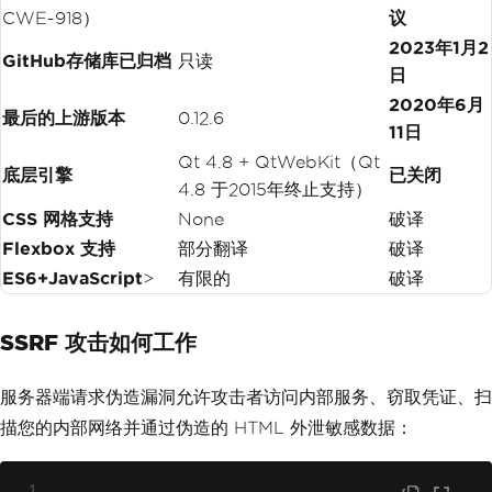
CWE-918）
议
2023年1月2
GitHub存储库已归档
只读
日
2020年6月
最后的上游版本
0.12.6
11日
Qt 4.8 + QtWebKit（Qt
底层引擎
已关闭
4.8 于2015年终止支持）
CSS 网格支持
None
破译
Flexbox 支持
部分翻译
破译
ES6+JavaScript
>
有限的
破译
SSRF 攻击如何工作
服务器端请求伪造漏洞允许攻击者访问内部服务、窃取凭证、扫
描您的内部网络并通过伪造的 HTML 外泄敏感数据：