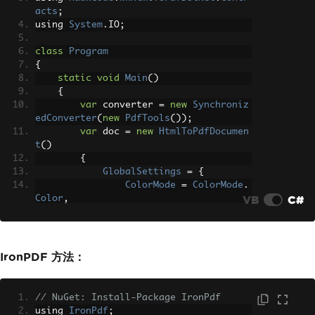
acts
;
using 
System
.
IO
;
class
Program
{
static
void
Main
()
{
var
 converter 
=
new
Synchroniz
edConverter
(
new
PdfTools
());
var
 doc 
=
new
HtmlToPdfDocumen
t
()
{
GlobalSettings
=
{
ColorMode
=
ColorMode
.
VB
C#
Color
,
Orientation
=
Orientat
ion
.
Portrait
,
PaperSize
=
PaperKind
.
A4
IronPDF 方法：
},
Objects
=
{
new
ObjectSettings
()
// NuGet: Install-Package IronPdf
{
using 
IronPdf
;