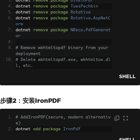
dotnet 
remove
package
DinkToPdf
dotnet 
remove
package
TuesPechkin
dotnet 
remove
package
Rotativa
dotnet 
remove
package
Rotativa
.
AspNetC
ore
dotnet 
remove
package
NReco
.
PdfGenerat
or
# Remove wkhtmltopdf binary from your 
deployment
# Delete wkhtmltopdf.exe, wkhtmltox.dl
l, etc.
SHELL
步骤2：安装IronPDF
# AddIronPDF(secure, modern alternativ
e)
dotnet 
add
package
IronPdf
SHELL