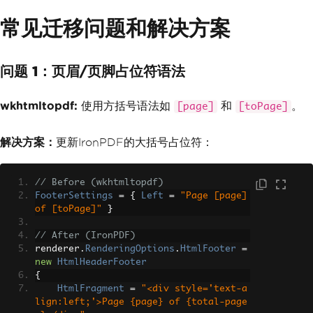
常见迁移问题和解决方案
问题 1：页眉/页脚占位符语法
wkhtmltopdf:
使用方括号语法如
和
。
[page]
[toPage]
解决方案：
更新IronPDF的大括号占位符：
// Before (wkhtmltopdf)
FooterSettings
=
{
Left
=
"Page [page] 
of [toPage]"
}
// After (IronPDF)
renderer
.
RenderingOptions
.
HtmlFooter
=
new
HtmlHeaderFooter
{
HtmlFragment
=
"<div style='text-a
lign:left;'>Page {page} of {total-page