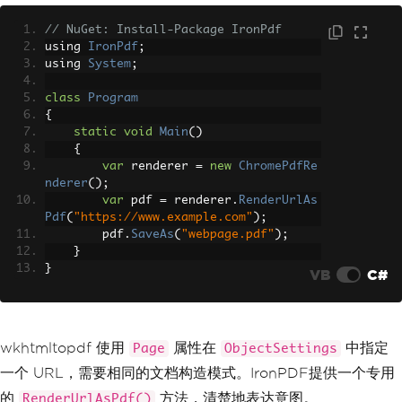
Objects
=
{
new
ObjectSettings
()
// NuGet: Install-Package IronPdf
{
using 
IronPdf
;
Page
=
"https://ww
using 
System
;
w.example.com"
}
class
Program
}
{
};
static
void
Main
()
byte
[]
 pdf 
=
 converter
.
Convert
{
(
doc
);
var
 renderer 
=
new
ChromePdfRe
File
.
WriteAllBytes
(
"webpage.pd
nderer
();
f"
,
 pdf
);
var
 pdf 
=
 renderer
.
RenderUrlAs
}
Pdf
(
"https://www.example.com"
);
}
        pdf
.
SaveAs
(
"webpage.pdf"
);
}
}
VB
C#
wkhtmltopdf 使用
属性在
中指定
Page
ObjectSettings
一个 URL，需要相同的文档构造模式。IronPDF提供一个专用
的
方法，清楚地表达意图。
RenderUrlAsPdf()