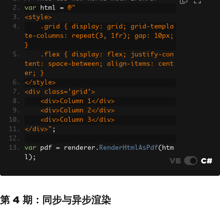
var
 html 
=
@"
<style>
    .grid { display: grid; grid-templa
te-columns: repeat(3, 1fr); gap: 10px; 
}
    .flex { display: flex; justify-con
tent: space-between; align-items: cent
er; }
</style>
<div class='grid'>
    <div>Column 1</div>
    <div>Column 2</div>
    <div>Column 3</div>
</div>"
;
var
 pdf 
=
 renderer
.
RenderHtmlAsPdf
(
htm
l
);
VB
C#
第 4 期：同步与异步渲染