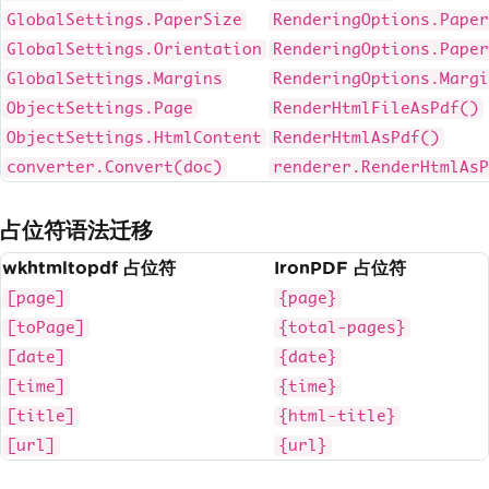
GlobalSettings.PaperSize
RenderingOptions.Paper
GlobalSettings.Orientation
RenderingOptions.Paper
GlobalSettings.Margins
RenderingOptions.Margi
ObjectSettings.Page
RenderHtmlFileAsPdf()
ObjectSettings.HtmlContent
RenderHtmlAsPdf()
converter.Convert(doc)
renderer.RenderHtmlAsP
占位符语法迁移
wkhtmltopdf 占位符
IronPDF 占位符
[page]
{page}
[toPage]
{total-pages}
[date]
{date}
[time]
{time}
[title]
{html-title}
[url]
{url}