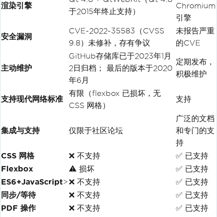
渲染引擎
Chromium
于2015年终止支持）
引擎
CVE-2022-35583（CVSS
未报告严重
安全漏洞
9.8）未修补，存有争议
的CVE
GitHub存储库已于2023年1月
定期发布，
主动维护
2日归档； 最后的版本于2020
积极维护
年6月
有限（flexbox 已损坏，无
支持现代网络标准
支持
CSS 网格）
广泛的文档
集成与支持
仅限于社区论坛
和专门的支
持
CSS 网格
❌ 不支持
✅ 已支持
Flexbox
⚠ 损坏
✅ 已支持
ES6+JavaScript
>
❌ 不支持
✅ 已支持
同步/等待
❌ 不支持
✅ 已支持
PDF 操作
❌ 不支持
✅ 已支持