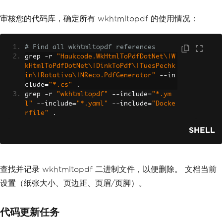
审核您的代码库，确定所有 wkhtmltopdf 的使用情况：
# Find all wkhtmltopdf references
grep 
-
r 
"Haukcode.WkHtmlToPdfDotNet\|W
kHtmlToPdfDotNet\|DinkToPdf\|TuesPechk
in\|Rotativa\|NReco.PdfGenerator"
--
in
clude
=
"*.cs"
.
grep 
-
r 
"wkhtmltopdf"
--
include
=
"*.ym
l"
--
include
=
"*.yaml"
--
include
=
"Docke
rfile"
.
SHELL
查找并记录 wkhtmltopdf 二进制文件，以便删除。 文档当前
设置（纸张大小、页边距、页眉/页脚）。
代码更新任务