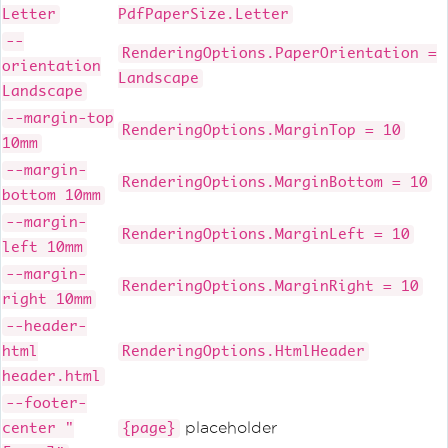
Letter
PdfPaperSize.Letter
--
RenderingOptions.PaperOrientation =
orientation
Landscape
Landscape
--margin-top
RenderingOptions.MarginTop = 10
10mm
--margin-
RenderingOptions.MarginBottom = 10
bottom 10mm
--margin-
RenderingOptions.MarginLeft = 10
left 10mm
--margin-
RenderingOptions.MarginRight = 10
right 10mm
--header-
html
RenderingOptions.HtmlHeader
header.html
--footer-
placeholder
center "
{page}