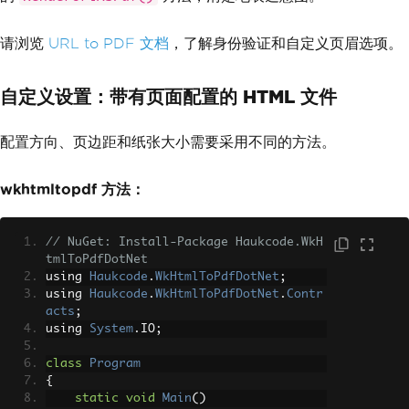
请浏览
URL to PDF 文档
，了解身份验证和自定义页眉选项。
自定义设置：带有页面配置的 HTML 文件
配置方向、页边距和纸张大小需要采用不同的方法。
wkhtmltopdf 方法：
// NuGet: Install-Package Haukcode.WkH
tmlToPdfDotNet
using 
Haukcode
.
WkHtmlToPdfDotNet
;
using 
Haukcode
.
WkHtmlToPdfDotNet
.
Contr
acts
;
using 
System
.
IO
;
class
Program
{
static
void
Main
()