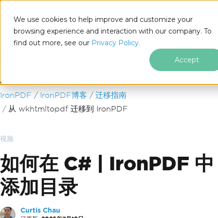
We use cookies to help improve and customize your
browsing experience and interaction with our company. To
find out more, see our
Privacy Policy.
for
.NET
Accept
跳至页脚内容
IronPDF
IronPDF博客
迁移指南
从 wkhtmltopdf 迁移到 IronPDF
视频
如何在 C# | IronPDF 中
添加目录
Curtis Chau