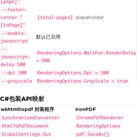
[page]"
--footer-
placeholder
center "
{total-pages}
[toPage]"
--enable-
默认已启用
javascript
--
RenderingOptions.WaitFor.RenderDelay
javascript-
= 500
delay 500
--dpi 300
RenderingOptions.Dpi = 300
--grayscale
RenderingOptions.GrayScale = true
C#包装API映射
wkhtmltopdf 封装程序
IronPDF
SynchronizedConverter
ChromePdfRenderer
HtmlToPdfDocument
RenderingOptions
GlobalSettings.Out
pdf.SaveAs()