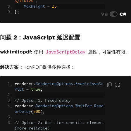
s}</div>"
,
MaxHeight
=
25
};
VB
C#
问题 2：JavaScript 延迟配置
wkhtmltopdf:
使用
属性，可靠性有限。
JavaScriptDelay
解决方案：
IronPDF提供多种选择：
renderer
.
RenderingOptions
.
EnableJavaSc
ript
=
true
;
// Option 1: Fixed delay
renderer
.
RenderingOptions
.
WaitFor
.
Rend
erDelay
(
500
);
// Option 2: Wait for specific element 
(more reliable)