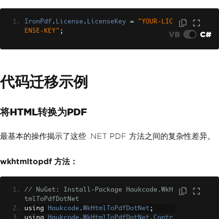
IronPdf
.
License
.
LicenseKey
=
"YOUR-LIC
ENSE-KEY"
;
VB
C#
代码迁移示例
将HTML转换为PDF
最基本的操作揭示了这些 .NET PDF 方法之间的复杂性差异。
wkhtmltopdf 方法：
// NuGet: Install-Package Haukcode.WkH
tmlToPdfDotNet
using 
Haukcode
.
WkHtmlToPdfDotNet
;
using 
Haukcode
.
WkHtmlToPdfDotNet
.
Contr