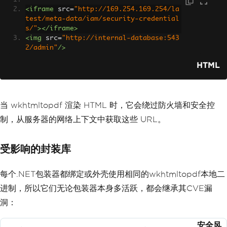
<iframe
src
=
"http://169.254.169.254/la
test/meta-data/iam/security-credential
s/"
></iframe>
<img
src
=
"http://internal-database:543
2/admin"
/>
HTML
当 wkhtmltopdf 渲染 HTML 时，它会绕过防火墙和安全控
制，从服务器的网络上下文中获取这些 URL。
受影响的封装库
每个.NET包装器都绑定或外壳使用相同的wkhtmltopdf本地二
进制，所以它们无论包装器本身多活跃，都会继承其CVE漏
洞：
安全风