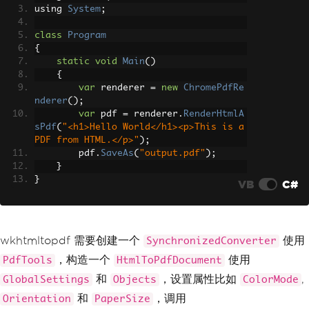
HtmlContent
=
"<h1
using 
System
;
>Hello World</h1><p>This is a PDF from 
HTML.</p>"
class
Program
}
{
}
static
void
Main
()
};
{
byte
[]
 pdf 
=
 converter
.
Convert
var
 renderer 
=
new
ChromePdfRe
(
doc
);
nderer
();
File
.
WriteAllBytes
(
"output.pd
var
 pdf 
=
 renderer
.
RenderHtmlA
f"
,
 pdf
);
sPdf
(
"<h1>Hello World</h1><p>This is a 
}
PDF from HTML.</p>"
);
}
        pdf
.
SaveAs
(
"output.pdf"
);
}
}
VB
C#
wkhtmltopdf 需要创建一个
使用
SynchronizedConverter
，构造一个
使用
PdfTools
HtmlToPdfDocument
和
，设置属性比如
,
GlobalSettings
Objects
ColorMode
和
，调用
Orientation
PaperSize