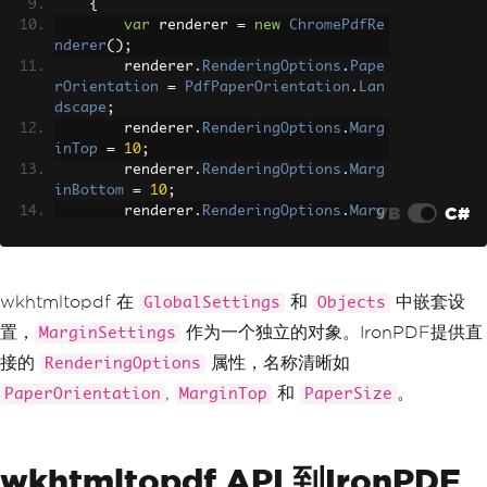
{
}
var
 renderer 
=
new
ChromePdfRe
}
nderer
();
};
        renderer
.
RenderingOptions
.
Pape
byte
[]
 pdf 
=
 converter
.
Convert
rOrientation
=
PdfPaperOrientation
.
Lan
(
doc
);
dscape
;
File
.
WriteAllBytes
(
"custom-out
        renderer
.
RenderingOptions
.
Marg
put.pdf"
,
 pdf
);
inTop
=
10
;
}
        renderer
.
RenderingOptions
.
Marg
}
inBottom
=
10
;
VB
C#
        renderer
.
RenderingOptions
.
Marg
inLeft
=
10
;
        renderer
.
RenderingOptions
.
Marg
inRight
=
10
;
        renderer
.
RenderingOptions
.
Pape
wkhtmltopdf 在
和
中嵌套设
GlobalSettings
Objects
rSize
=
PdfPaperSize
.
A4
;
置，
作为一个独立的对象。IronPDF提供直
MarginSettings
var
 pdf 
=
 renderer
.
RenderHtmlF
接的
属性，名称清晰如
RenderingOptions
ileAsPdf
(
"input.html"
);
,
和
。
PaperOrientation
MarginTop
PaperSize
        pdf
.
SaveAs
(
"custom-output.pd
f"
);
}
}
wkhtmltopdf API 到IronPDF