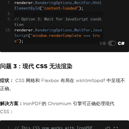
renderer
.
RenderingOptions
.
WaitFor
.
Html
ElementById
(
"content-loaded"
);
// Option 3: Wait for JavaScript condi
tion
renderer
.
RenderingOptions
.
WaitFor
.
Java
Script
(
"window.renderComplete === tru
e"
);
VB
C#
问题 3：现代 CSS 无法渲染
症状：
CSS 网格和 Flexbox 布局在 wkhtmltopdf 中呈现不
正确。
解决方案：
IronPDF的 Chromium 引擎可正确处理现代
CSS：
// This CSS now works with IronPDF