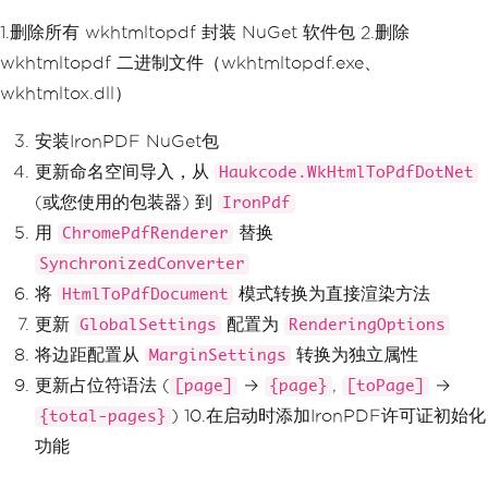
1.删除所有 wkhtmltopdf 封装 NuGet 软件包 2.删除
wkhtmltopdf 二进制文件（wkhtmltopdf.exe、
wkhtmltox.dll）
安装IronPDF NuGet包
更新命名空间导入，从
Haukcode.WkHtmlToPdfDotNet
(或您使用的包装器) 到
IronPdf
用
替换
ChromePdfRenderer
SynchronizedConverter
将
模式转换为直接渲染方法
HtmlToPdfDocument
更新
配置为
GlobalSettings
RenderingOptions
将边距配置从
转换为独立属性
MarginSettings
更新占位符语法 (
→
,
→
[page]
{page}
[toPage]
) 10.在启动时添加IronPDF许可证初始化
{total-pages}
功能