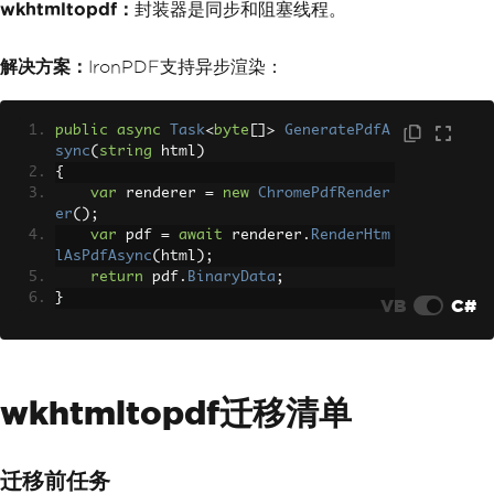
wkhtmltopdf：
封装器是同步和阻塞线程。
解决方案：
IronPDF支持异步渲染：
public
async
Task
<
byte
[]>
GeneratePdfA
sync
(
string
 html
)
{
var
 renderer 
=
new
ChromePdfRender
er
();
var
 pdf 
=
await
 renderer
.
RenderHtm
lAsPdfAsync
(
html
);
return
 pdf
.
BinaryData
;
}
VB
C#
wkhtmltopdf迁移清单
迁移前任务