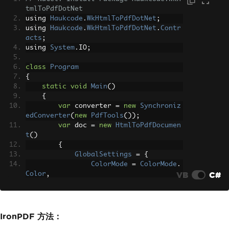
tmlToPdfDotNet
using 
Haukcode
.
WkHtmlToPdfDotNet
;
using 
Haukcode
.
WkHtmlToPdfDotNet
.
Contr
acts
;
using 
System
.
IO
;
class
Program
{
static
void
Main
()
{
var
 converter 
=
new
Synchroniz
edConverter
(
new
PdfTools
());
var
 doc 
=
new
HtmlToPdfDocumen
t
()
{
GlobalSettings
=
{
ColorMode
=
ColorMode
.
VB
C#
Color
,
Orientation
=
Orientat
ion
.
Portrait
,
PaperSize
=
PaperKind
.
A4
IronPDF 方法：
},