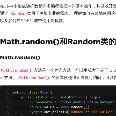
在Java中生成随机数是许多编程场景中的基本操作，从游戏开发
通过
类用于更加专业的需求。 理解如何有效地使用这
Random
以及如何在PDF生成中使用随机数。
Math.random()和Random
Math.random()
方法是一个静态方法，可以生成大于等于 0.0 
Math.random()
种方法。
的简单性使得它高度可访问，可以
Math.random()
public
class
Main
{
public
static
void
 main
(
String
[]
 args
)
{
// Generate a random double value between
double
 value 
=
Math
.
random
();
System
.
out
.
println
(
"Random double value: 