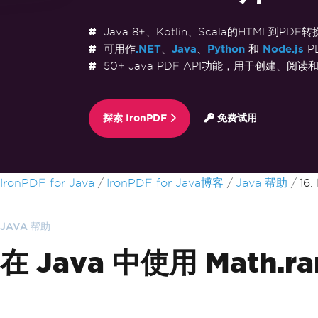
Java 8+、Kotlin、Scala的HTML到PDF
可用作
.NET
、
Java
、
Python
和
Node.js
P
50+ Java PDF API功能，用于创建、阅读
探索 IronPDF
免费试用
跳至页脚内容
IronPDF for Java
IronPDF for Java博客
Java 帮助
16.
JAVA 帮助
在 Java 中使用 Math.r