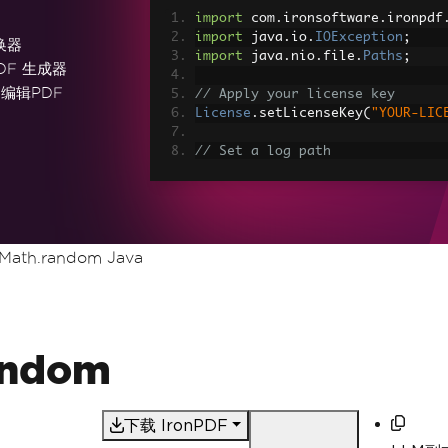
import
 com
.
ironsoftware
.
ironpdf
import
 java
.
io
.
IOException
;
转换器
import
 java
.
nio
.
file
.
Paths
;
DF 生成器
和编辑PDF
// Apply your license key
License
.
setLicenseKey
(
"YOUR-LIC
// Set a log path
Settings
.
setLogPath
(
Paths
.
get
(
"
// Render the HTML as a PDF. St
PdfDocument
 myPdf 
=
PdfDocument
> Made with IronPDF!"
);
 Math.random Java
// Save the PdfDocument to a fi
myPdf
.
saveAs
(
Paths
.
get
(
"html_sa
andom
下载 IronPDF