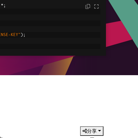
.*;
ENSE-KEY"
);
C:/tmp/IronPdfEngine.log"
));
ored in myPdf as type PdfDocument;
.
renderHtmlAsPdf
(
"<h1> ~Hello World~ </h1
le
ved.pdf"
));
分享