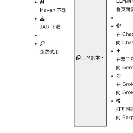
LLM副
将页面复
Maven 下载
JAR 下载
在 Cha
向 Ch
免费试用
LLM副本
在双子
向 Ge
在 Gro
向 Gr
打开困
向 Pe