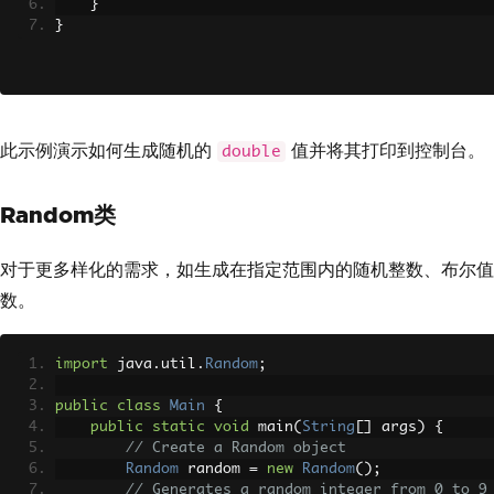
}
}
此示例演示如何生成随机的
值并将其打印到控制台。
double
Random类
对于更多样化的需求，如生成在指定范围内的随机整数、布尔值
数。
import
 java
.
util
.
Random
;
public
class
Main
{
public
static
void
 main
(
String
[]
 args
)
{
// Create a Random object
Random
 random 
=
new
Random
();
// Generates a random integer from 0 to 9