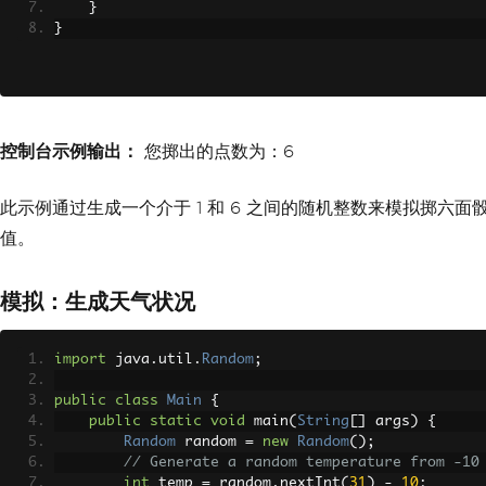
}
}
控制台示例输出：
您掷出的点数为：6
此示例通过生成一个介于 1 和 6 之间的随机整数来模拟掷六
值。
模拟：生成天气状况
import
 java
.
util
.
Random
;
public
class
Main
{
public
static
void
 main
(
String
[]
 args
)
{
Random
 random 
=
new
Random
();
// Generate a random temperature from -10
int
 temp 
=
 random
.
nextInt
(
31
)
-
10
;