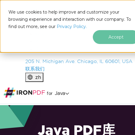
IRON
SOFTWARE
We use cookies to help improve and customize your
产品
browsing experience and interaction with our company. To
find out more, see our
企业
Privacy Policy.
解决方案
Accept
资源
关于我们
205 N. Michigan Ave. Chicago, IL 60601, USA
联系我们
zh
Java
for
Java PDF库