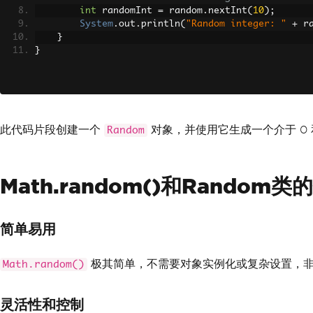
int
 randomInt 
=
 random
.
nextInt
(
10
);
System
.
out
.
println
(
"Random integer: "
+
 r
}
}
此代码片段创建一个
对象，并使用它生成一个介于 0 
Random
Math.random()和Random类
简单易用
极其简单，不需要对象实例化或复杂设置，非
Math.random()
灵活性和控制