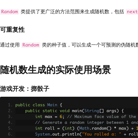
类提供了更广泛的方法范围来生成随机数，包括
Random
next
可重复性
通过使用
类的种子值，可以生成一个可预测的伪随机
Random
随机数生成的实际使用场景
游戏开发：掷骰子
public
class
Main
{
public
static
void
 main
(
String
[]
 args
)
{
int
 max 
=
6
;
// Maximum face value of the
// Generate a random integer between 1 an
int
 roll 
=
(
int
)
(
Math
.
random
()
*
 max
)
+
System
.
out
.
println
(
"You rolled a: "
+
 rol