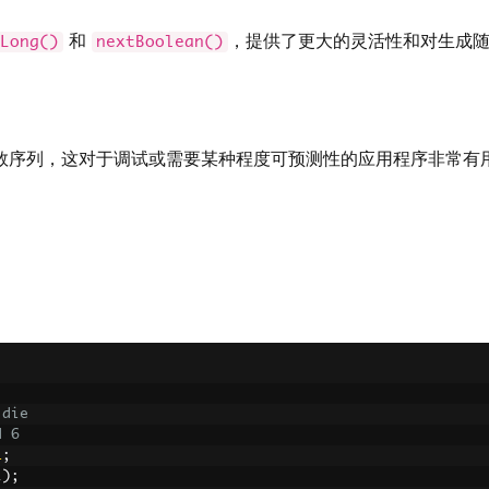
和
，提供了更大的灵活性和对生成
Long()
nextBoolean()
数序列，这对于调试或需要某种程度可预测性的应用程序非常有
 die
d 6
1
;
l
);