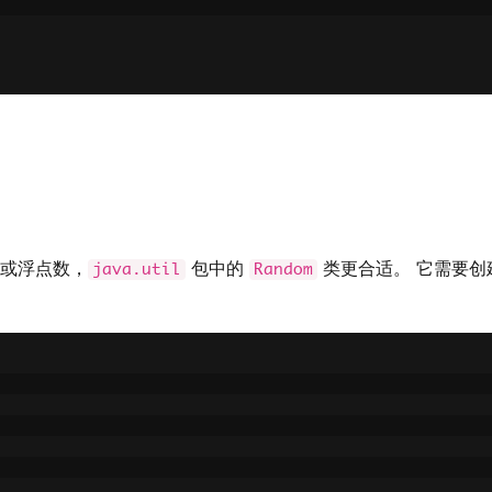
或浮点数，
包中的
类更合适。 它需要
java.util
Random