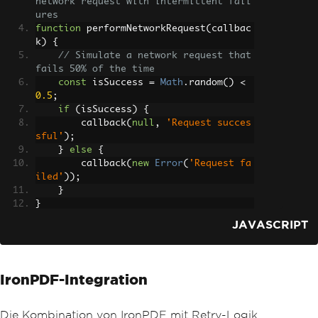
network request with intermittent fail
ures
function
 performNetworkRequest
(
callbac
k
)
{
// Simulate a network request that 
fails 50% of the time
const
 isSuccess 
=
Math
.
random
()
<
0.5
;
if
(
isSuccess
)
{
        callback
(
null
,
'Request succes
sful'
);
}
else
{
        callback
(
new
Error
(
'Request fa
iled'
));
}
}
JAVASCRIPT
// Define options for retrying the ope
ration
const
 operationOptions 
=
{
    retries
:
3
,
// Number 
IronPDF-Integration
of retry attempts
    factor
:
2
,
// Exponen
tial backoff factor
Die Kombination von IronPDF mit Retry-Logik