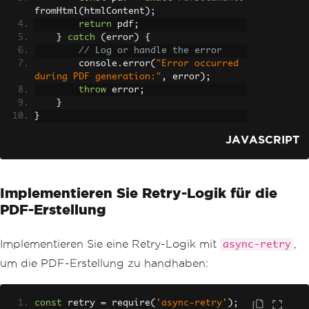
fromHtml
(
htmlContent
);
return
 pdf
;
}
catch
(
error
)
{
// Log or handle the error
        console
.
error
(
"Error occurred 
during PDF generation:"
,
 error
);
throw
 error
;
}
}
JAVASCRIPT
Implementieren Sie Retry-Logik für die
PDF-Erstellung
Implementieren Sie eine Retry-Logik mit
,
async-retry
um die PDF-Erstellung zu handhaben:
const
 retry 
=
 require
(
'async-retry'
);