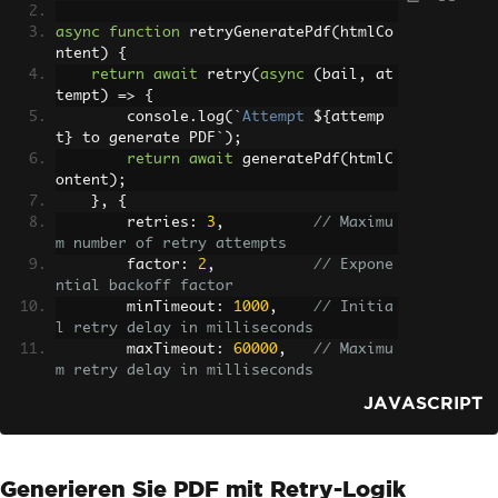
async
function
 retryGeneratePdf
(
htmlCo
ntent
)
{
return
await
 retry
(
async
(
bail
,
 at
tempt
)
=>
{
        console
.
log
(`
Attempt
 $
{
attemp
t
}
 to generate PDF
`);
return
await
 generatePdf
(
htmlC
ontent
);
},
{
        retries
:
3
,
// Maximu
m number of retry attempts
        factor
:
2
,
// Expone
ntial backoff factor
        minTimeout
:
1000
,
// Initia
l retry delay in milliseconds
        maxTimeout
:
60000
,
// Maximu
m retry delay in milliseconds
        randomize
:
true
// Random
JAVASCRIPT
ize retry delays
});
}
Generieren Sie PDF mit Retry-Logik