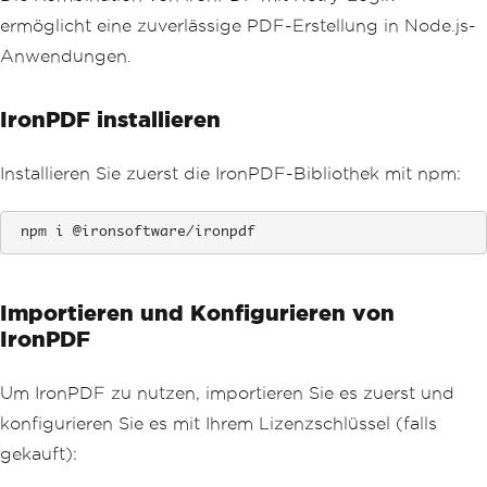
    minTimeout
:
1000
,
// Initial 
ermöglicht eine zuverlässige PDF-Erstellung in Node.js-
retry delay in milliseconds
    maxTimeout
:
60000
,
// Maximum 
Anwendungen.
retry delay in milliseconds
    randomize
:
true
// Randomi
IronPDF installieren
ze retry delays
};
Installieren Sie zuerst die IronPDF-Bibliothek mit npm:
// Create a retry operation instance
const
 retryOperation 
=
 retry
.
operation
(
operationOptions
);
 npm i @ironsoftware/ironpdf
// Execute the operation with retry lo
gic
retryOperation
.
attempt
(
function
(
curren
Importieren und Konfigurieren von
tAttempt
)
{
IronPDF
    performNetworkRequest
(
function
(
er
r
,
 result
)
{
if
(
retryOperation
.
retry
(
err
))
Um IronPDF zu nutzen, importieren Sie es zuerst und
{
konfigurieren Sie es mit Ihrem Lizenzschlüssel (falls
// Retry the operation
            console
.
log
(`
Attempt
 $
{
cur
gekauft):
rentAttempt
}:
Retrying
 operation
...`);
return
;