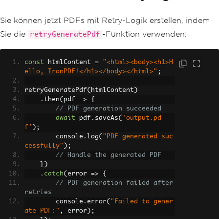
Sie können jetzt PDFs mit Retry-Logik erstellen, indem
Sie die
-Funktion verwenden:
retryGeneratePdf
const
 htmlContent 
=
"<html><body><h1>H
ello, IronPDF!</h1></body></html>"
;
retryGeneratePdf
(
htmlContent
)
.
then
(
pdf 
=>
{
// PDF generation succeeded
await
 pdf
.
saveAs
(
'output.pd
f'
);
        console
.
log
(
"PDF generated suc
cessfully"
);
// Handle the generated PDF
})
.
catch
(
error 
=>
{
// PDF generation failed after 
retries
        console
.
error
(
"Failed to gener
ate PDF:"
,
 error
);