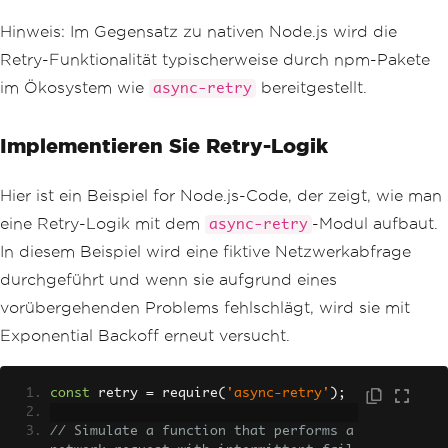
Hinweis: Im Gegensatz zu nativen Node.js wird die
Retry-Funktionalität typischerweise durch npm-Pakete
im Ökosystem wie
bereitgestellt.
async-retry
Implementieren Sie Retry-Logik
Hier ist ein Beispiel for Node.js-Code, der zeigt, wie man
eine Retry-Logik mit dem
-Modul aufbaut.
async-retry
In diesem Beispiel wird eine fiktive Netzwerkabfrage
durchgeführt und wenn sie aufgrund eines
vorübergehenden Problems fehlschlägt, wird sie mit
Exponential Backoff erneut versucht.
const
 retry 
=
 require
(
'async-retry'
);
// Simulate a function that performs a 