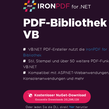
PDF-Bibliothek 
VB
VB.NET PDF-Ersteller nutzt die
IronPDF for
Bibliothek
Stil, Stempel und über 50 weitere PDF-Funkt
VB.NET
Kompatibel mit ASP.NET-Webanwendungen
Konsolenanwendungen und mehr
Kostenloser NuGet-Download
Gesamte Downloads
20,296,129
hier
Oder laden Sie die DLL direkt
herunter