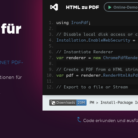
HTML zu PDF
Online-Demo
für
using 
IronPdf
;
// Disable local disk access or c
Installation
.
EnableWebSecurity
=
// Instantiate Renderer
var
 renderer 
=
new
ChromePdfRende
 .NET PDF-
// Create a PDF from a HTML strin
var
 pdf 
=
 renderer
.
RenderHtmlAsPd
ionen für
// Export to a file or Stream
,
pdf
.
SaveAs
(
"output.pdf"
);
Install-Package I
// Advanced Example with HTML Ass
// Load external html assets: Ima
// An optional BasePath 'C:\site\
Code erkunden und ausfü
d assets from
var
 myAdvancedPdf 
=
 renderer
.
Rend
@"C:\site\assets\"
);