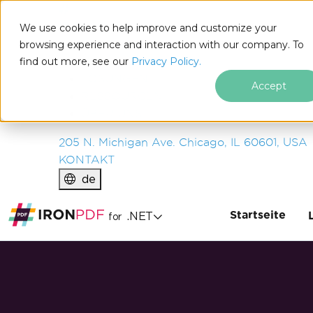
IRON
SOFTWARE
We use cookies to help improve and customize your
PRODUKTE
browsing experience and interaction with our company. To
find out more, see our
UNTERNEHMEN
Privacy Policy.
LÖSUNGEN
Accept
RESSOURCEN
ÜBER UNS
205 N. Michigan Ave. Chicago, IL 60601, USA
KONTAKT
de
Startseite
.NET
for