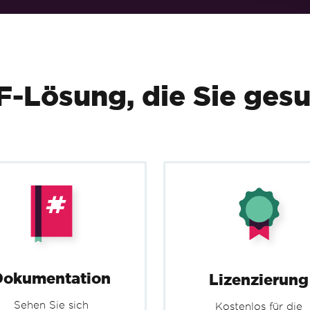
myAdvancedPdf
.
SaveAs
(
"html-with-a
F-Lösung, die Sie gesu
Dokumentation
Lizenzierung
Sehen Sie sich
Kostenlos für die