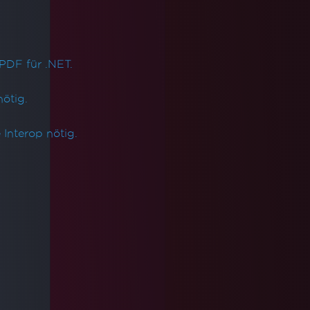
PDF für .NET.
ötig.
Interop nötig.