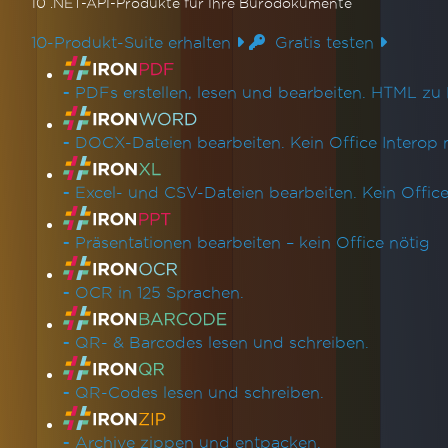
10 .NET-API-Produkte
für Ihre Bürodokumente
10-Produkt-Suite erhalten
Gratis testen
Produktlinks
-
PDFs erstellen, lesen und bearbeiten. HTML zu 
-
DOCX-Dateien bearbeiten. Kein Office Interop n
-
Excel- und CSV-Dateien bearbeiten. Kein Office 
-
Präsentationen bearbeiten – kein Office nötig
-
OCR in 125 Sprachen.
-
QR- & Barcodes lesen und schreiben.
-
QR-Codes lesen und schreiben.
-
Archive zippen und entpacken.