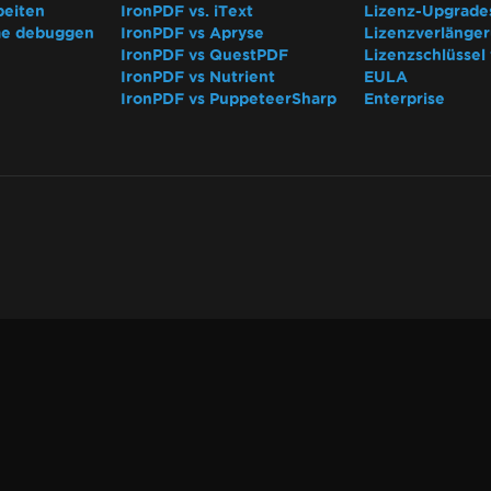
beiten
IronPDF vs. iText
Lizenz-Upgrade
me debuggen
IronPDF vs Apryse
Lizenzverlänge
IronPDF vs QuestPDF
Lizenzschlüsse
IronPDF vs Nutrient
EULA
IronPDF vs PuppeteerSharp
Enterprise