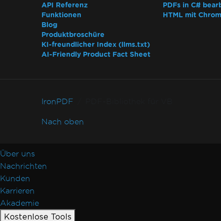
API Referenz
PDFs in C# bear
Funktionen
HTML mit Chro
Blog
Produktbroschüre
KI-freundlicher Index (llms.txt)
AI-Friendly Product Fact Sheet
IronPDF
PDF-Bibliothek für VB
Nach oben
Über uns
Nachrichten
Kunden
Karrieren
Akademie
Kostenlose Tools