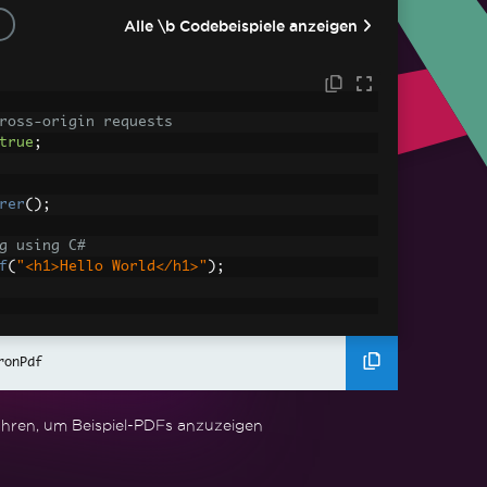
Alle \b Codebeispiele anzeigen
ross-origin requests
true
;
rer
();
g using C#
f
(
"<h1>Hello World</h1>"
);
ronPdf
ets
ges, CSS and JavaScript.
assets\' is set as the file location to loa
hren, um Beispiel-PDFs anzuzeigen
erHtmlAsPdf
(
"<img src='icons/iron.png'>"
,