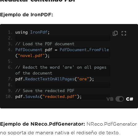
Ejemplo de IronPDF:
using 
IronPdf
;
// Load the PDF document
PdfDocument
 pdf 
=
PdfDocument
.
FromFile
(
"novel.pdf"
);
// Redact the word 'are' on all pages 
of the document
pdf
.
RedactTextOnAllPages
(
"are"
);
// Save the redacted PDF
pdf
.
SaveAs
(
"redacted.pdf"
);
VB
C#
Ejemplo de NReco.PdfGenerator:
NReco.PdfGenerator
no soporta de manera nativa el rediseño de texto.