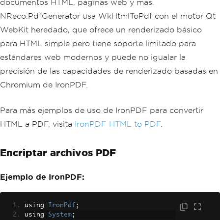
documentos HTML, páginas web y más.
NReco.PdfGenerator usa WkHtmlToPdf con el motor Qt
WebKit heredado, que ofrece un renderizado básico
para HTML simple pero tiene soporte limitado para
estándares web modernos y puede no igualar la
precisión de las capacidades de renderizado basadas en
Chromium de IronPDF.
Para más ejemplos de uso de IronPDF para convertir
HTML a PDF, visita
IronPDF HTML to PDF
.
Encriptar archivos PDF
Ejemplo de IronPDF:
using 
IronPdf
;
using 
System
;