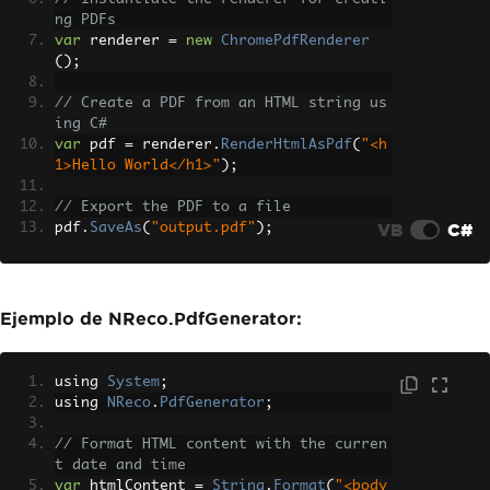
ng PDFs
var
 renderer 
=
new
ChromePdfRenderer
();
// Create a PDF from an HTML string us
ing C#
var
 pdf 
=
 renderer
.
RenderHtmlAsPdf
(
"<h
1>Hello World</h1>"
);
// Export the PDF to a file
VB
C#
pdf
.
SaveAs
(
"output.pdf"
);
// Advanced Example with HTML Assets
// Load external HTML assets: images, 
CSS, and JavaScript.
Ejemplo de NReco.PdfGenerator:
// Example uses 'c:\site\assets\' as t
he base path for loading assets
var
 myAdvancedPdf 
=
 renderer
.
RenderHtm
using 
System
;
lAsPdf
(
"<img src='icons/iron.png'>"
,
using 
NReco
.
PdfGenerator
;
@"c:\site\assets\"
);
myAdvancedPdf
.
SaveAs
(
"html-with-asset
// Format HTML content with the curren
s.pdf"
);
t date and time
var
 htmlContent 
=
String
.
Format
(
"<body