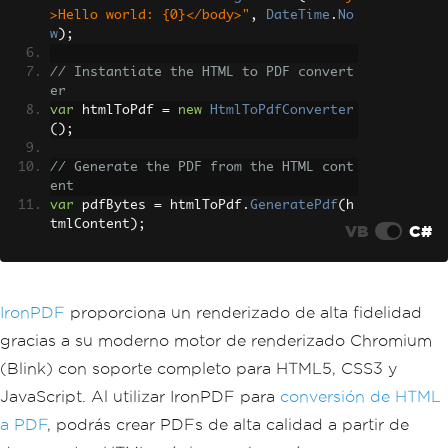
>Hello world: {0}</body>"
,
DateTime
.
No
w
);
// Instantiate the HTML to PDF convert
er
var
 htmlToPdf 
=
new
HtmlToPdfConverter
();
// Generate the PDF from the HTML cont
ent
var
 pdfBytes 
=
 htmlToPdf
.
GeneratePdf
(
h
tmlContent
);
VB
C#
IronPDF
proporciona un renderizado de alta fidelidad
gracias a su moderno motor de renderizado Chromium
(Blink) con soporte completo para HTML5, CSS3 y
JavaScript. Al utilizar IronPDF para
conversión de HTML
a PDF
, podrás crear PDFs de alta calidad a partir de