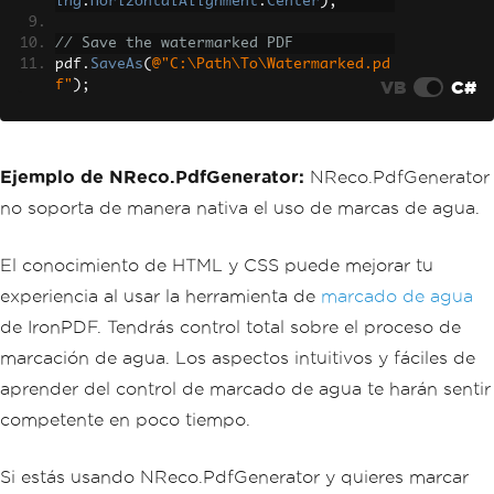
ing
.
HorizontalAlignment
.
Center
);
// Save the watermarked PDF
pdf
.
SaveAs
(
@"C:\Path\To\Watermarked.pd
VB
C#
f"
);
Ejemplo de NReco.PdfGenerator:
NReco.PdfGenerator
no soporta de manera nativa el uso de marcas de agua.
El conocimiento de HTML y CSS puede mejorar tu
experiencia al usar la herramienta de
marcado de agua
de IronPDF. Tendrás control total sobre el proceso de
marcación de agua. Los aspectos intuitivos y fáciles de
aprender del control de marcado de agua te harán sentir
competente en poco tiempo.
Si estás usando NReco.PdfGenerator y quieres marcar