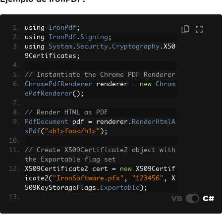
using 
IronPdf
;
using 
IronPdf
.
Signing
;
using 
System
.
Security
.
Cryptography
.
X50
9Certificates
;
// Instantiate the Chrome PDF Renderer
ChromePdfRenderer
 renderer 
=
new
Chrom
ePdfRenderer
();
// Render HTML as PDF
PdfDocument
 pdf 
=
 renderer
.
RenderHtmlA
sPdf
(
"<h1>foo</h1>"
);
// Create X509Certificate2 object with 
the Exportable flag set
X509Certificate2 cert 
=
new
 X509Certif
icate2
(
"IronSoftware.pfx"
,
"123456"
,
 X
509KeyStorageFlags
.
Exportable
);
VB
C#
// Create PdfSignature object and sign 
the PDF document