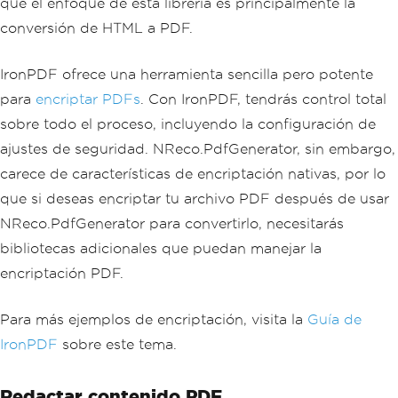
que el enfoque de esta librería es principalmente la
pdf
.
SecuritySettings
.
AllowUserCopyPast
conversión de HTML a PDF.
eContent
=
false
;
pdf
.
SecuritySettings
.
AllowUserFormData
=
false
;
IronPDF ofrece una herramienta sencilla pero potente
pdf
.
SecuritySettings
.
AllowUserPrinting
para
encriptar PDFs
. Con IronPDF, tendrás control total
=
IronPdf
.
Security
.
PdfPrintSecurity
.
Fu
llPrintRights
;
sobre todo el proceso, incluyendo la configuración de
ajustes de seguridad. NReco.PdfGenerator, sin embargo,
// Change or set the document encrypti
on password
carece de características de encriptación nativas, por lo
pdf
.
Password
=
"my-password"
;
que si deseas encriptar tu archivo PDF después de usar
pdf
.
SaveAs
(
"secured.pdf"
);
NReco.PdfGenerator para convertirlo, necesitarás
bibliotecas adicionales que puedan manejar la
encriptación PDF.
Para más ejemplos de encriptación, visita la
Guía de
IronPDF
sobre este tema.
Redactar contenido PDF