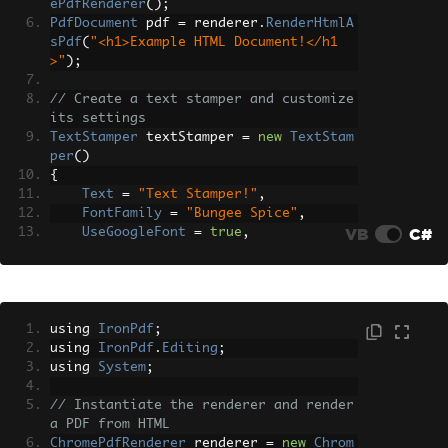
ePdfRenderer
();
PdfDocument
 pdf 
=
 renderer
.
RenderHtmlA
sPdf
(
"<h1>Example HTML Document!</h1
>"
);
// Create a text stamper and customize 
its settings
TextStamper
 textStamper 
=
new
TextStam
per
()
{
Text
=
"Text Stamper!"
,
FontFamily
=
"Bungee Spice"
,
VB
C#
UseGoogleFont
=
true
,
FontSize
=
30
,
IsBold
=
true
,
IsItalic
=
true
,
VerticalAlignment
=
VerticalAlignm
ent
.
Top
,
using 
IronPdf
;
};
using 
IronPdf
.
Editing
;
using 
System
;
// Apply text stamp to the PDF
pdf
.
ApplyStamp
(
textStamper
);
// Instantiate the renderer and render 
pdf
.
SaveAs
(
"stampText.pdf"
);
a PDF from HTML
ChromePdfRenderer
 renderer 
=
new
Chrom