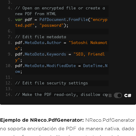
// Open an encrypted file or create a 
new PDF from HTML
var
 pdf 
=
PdfDocument
.
FromFile
(
"encryp
ted.pdf"
,
"password"
);
// Edit file metadata
pdf
.
MetaData
.
Author
=
"Satoshi Nakamot
o"
;
pdf
.
MetaData
.
Keywords
=
"SEO, Friendl
y"
;
pdf
.
MetaData
.
ModifiedDate
=
DateTime
.
N
ow
;
// Edit file security settings
VB
C#
// Make the PDF read-only, disallow co
pying & pasting, and disallow printing
pdf
.
SecuritySettings
.
RemovePasswordsAn
dEncryption
();
pdf
.
SecuritySettings
.
MakePdfDocumentRe
Ejemplo de NReco.PdfGenerator:
NReco.PdfGenerator
adOnly
(
"secret-key"
);
no soporta encriptación de PDF de manera nativa, dado
pdf
.
SecuritySettings
.
AllowUserAnnotati
ons
=
false
;