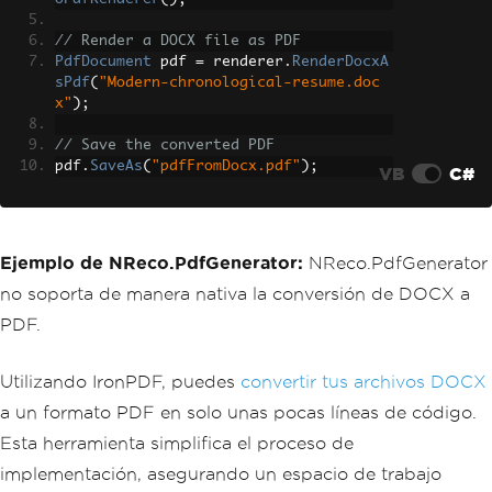
// Render a DOCX file as PDF
PdfDocument
 pdf 
=
 renderer
.
RenderDocxA
sPdf
(
"Modern-chronological-resume.doc
x"
);
// Save the converted PDF
pdf
.
SaveAs
(
"pdfFromDocx.pdf"
);
VB
C#
Ejemplo de NReco.PdfGenerator:
NReco.PdfGenerator
no soporta de manera nativa la conversión de DOCX a
PDF.
Utilizando IronPDF, puedes
convertir tus archivos DOCX
a un formato PDF en solo unas pocas líneas de código.
Esta herramienta simplifica el proceso de
implementación, asegurando un espacio de trabajo