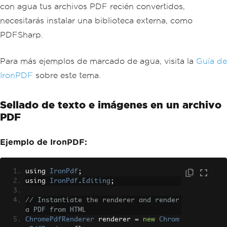
con agua tus archivos PDF recién convertidos,
necesitarás instalar una biblioteca externa, como
PDFSharp.
Para más ejemplos de marcado de agua, visita la
Guía de
IronPDF
sobre este tema.
Sellado de texto e imágenes en un archivo
PDF
Ejemplo de IronPDF:
using 
IronPdf
;
using 
IronPdf
.
Editing
;
// Instantiate the renderer and render 
a PDF from HTML
ChromePdfRenderer
 renderer 
=
new
Chrom