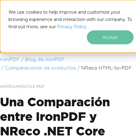
We use cookies to help improve and customize your
browsing experience and interaction with our company. To
find out more, see our
Privacy Policy.
for
.NET
Accept
Saltar al pie de página
IronPDF
Blog de IronPDF
Comparaciones de productos
NReco HTML-to-PDF
HERRAMIENTAS PDF
Una Comparación
entre IronPDF y
NReco .NET Core