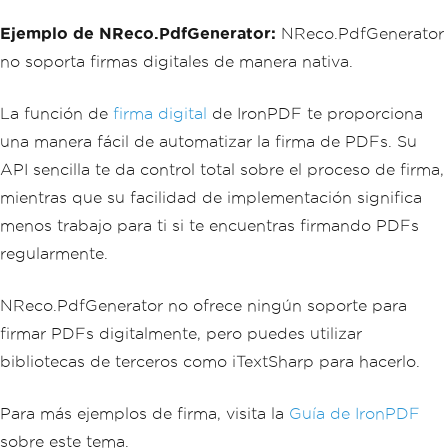
var
 sig 
=
new
PdfSignature
(
cert
);
pdf
.
Sign
(
sig
);
Ejemplo de NReco.PdfGenerator:
NReco.PdfGenerator
no soporta firmas digitales de manera nativa.
// Save the signed PDF
pdf
.
SaveAs
(
"signed.pdf"
);
La función de
firma digital
de IronPDF te proporciona
una manera fácil de automatizar la firma de PDFs. Su
API sencilla te da control total sobre el proceso de firma,
mientras que su facilidad de implementación significa
menos trabajo para ti si te encuentras firmando PDFs
regularmente.
NReco.PdfGenerator no ofrece ningún soporte para
firmar PDFs digitalmente, pero puedes utilizar
bibliotecas de terceros como iTextSharp para hacerlo.
Para más ejemplos de firma, visita la
Guía de IronPDF
sobre este tema.