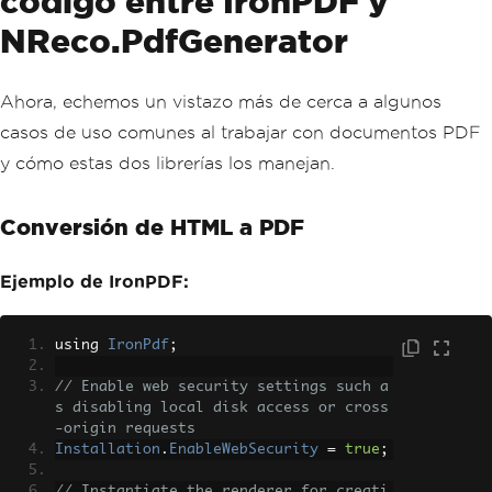
código entre IronPDF y
NReco.PdfGenerator
Ahora, echemos un vistazo más de cerca a algunos
casos de uso comunes al trabajar con documentos PDF
y cómo estas dos librerías los manejan.
Conversión de HTML a PDF
Ejemplo de IronPDF:
using 
IronPdf
;
// Enable web security settings such a
s disabling local disk access or cross
-origin requests
Installation
.
EnableWebSecurity
=
true
;
// Instantiate the renderer for creati