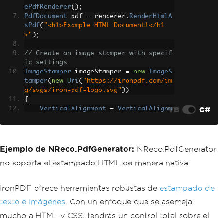
ePdfRenderer
();
PdfDocument
 pdf 
=
 renderer
.
RenderHtmlA
sPdf
(
"<h1>Example HTML Document!</h1
>"
);
// Create an image stamper with specif
ic settings
ImageStamper
 imageStamper 
=
new
ImageS
tamper
(
new
Uri
(
"https://ironpdf.com/im
g/svgs/iron-pdf-logo.svg"
))
{
VB
C#
VerticalAlignment
=
VerticalAlignm
ent
.
Top
,
};
// Apply image stamp to the PDF
Ejemplo de NReco.PdfGenerator:
NReco.PdfGenerator
pdf
.
ApplyStamp
(
imageStamper
,
0
);
no soporta el estampado HTML de manera nativa.
pdf
.
SaveAs
(
"stampImage.pdf"
);
IronPDF ofrece herramientas robustas de
estampado de
texto e imágenes
. Con un enfoque que se asemeja
mucho a HTML y CSS, tendrás un control total sobre el