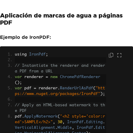
Aplicación de marcas de agua a páginas
PDF
Ejemplo de IronPDF:
using 
IronPdf
;
// Instantiate the renderer and render 
a PDF from a URL
var
 renderer 
=
new
ChromePdfRenderer
();
var
 pdf 
=
 renderer
.
RenderUrlAsPdf
(
"htt
ps://www.nuget.org/packages/IronPdf"
);
// Apply an HTML-based watermark to th
e PDF
pdf
.
ApplyWatermark
(
"<h2 style='color:r
ed'>SAMPLE</h2>"
,
30
,
IronPdf
.
Editing
.
VerticalAlignment
.
Middle
,
IronPdf
.
Edit