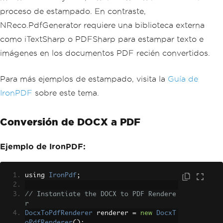
proceso de estampado. En contraste,
NReco.PdfGenerator requiere una biblioteca externa
como iTextSharp o PDFSharp para estampar texto e
imágenes en los documentos PDF recién convertidos.
Para más ejemplos de estampado, visita la
Guía de
IronPDF
sobre este tema.
Conversión de DOCX a PDF
Ejemplo de IronPDF:
using 
IronPdf
;
// Instantiate the DOCX to PDF Rendere
r
DocxToPdfRenderer
 renderer 
=
new
DocxT
oPdfRenderer
();