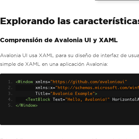
Explorando las característica
Comprensión de Avalonia UI y XAML
Avalonia UI usa XAML para su diseño de interfaz de usua
simple de XAML en una aplicación Avalonia:
<Window
xmlns
=
"https://github.com/avaloniaui"
xmlns:x
=
"http://schemas.microsoft.com/win
Title
=
"Avalonia Example"
>
<TextBlock
Text
=
"Hello, Avalonia!"
Horizontal
</Window>