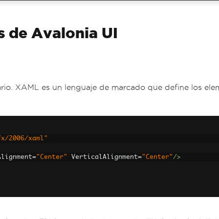
s de Avalonia UI
rio. XAML es un lenguaje de marcado que define los elem
fx/2006/xaml"
Alignment
=
"Center"
VerticalAlignment
=
"Center"
/>