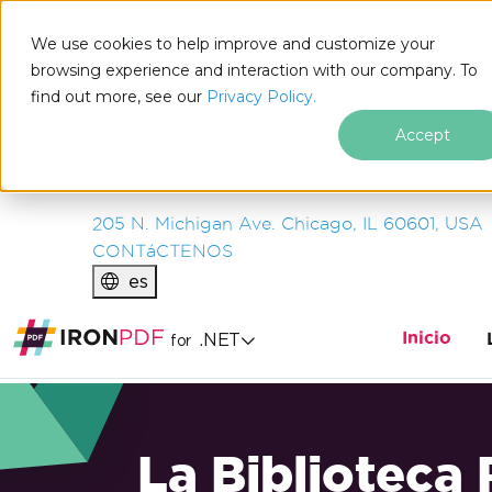
IRON
SOFTWARE
We use cookies to help improve and customize your
PRODUCTOS
browsing experience and interaction with our company. To
find out more, see our
EMPRESA
Privacy Policy.
SOLUCIONES
Accept
RECURSOS
SOBRE NOSOTROS
205 N. Michigan Ave. Chicago, IL 60601, USA
CONTáCTENOS
es
Inicio
.NET
for
La Biblioteca