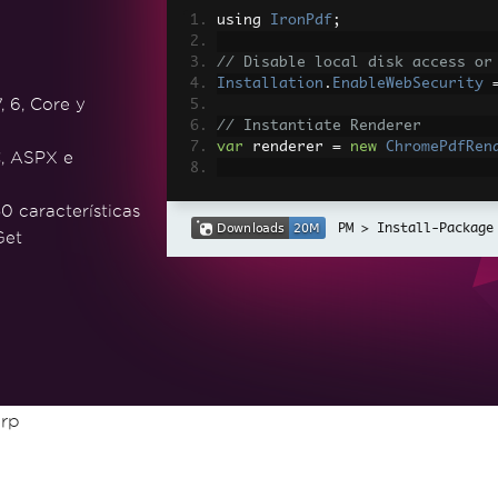
using 
IronPdf
;
// Disable local disk access or
Installation
.
EnableWebSecurity
, 6, Core y
// Instantiate Renderer
var
 renderer 
=
new
ChromePdfRen
, ASPX e
// Create a PDF from a HTML str
0 características
var
 pdf 
=
 renderer
.
RenderHtmlAs
Install-Package
Get
// Export to a file or Stream
pdf
.
SaveAs
(
"output.pdf"
);
// Advanced Example with HTML A
// Load external html assets: I
// An optional BasePath 'C:\site
load assets from
var
 myAdvancedPdf 
=
 renderer
.
Re
arp
g'>"
,
@"C:\site\assets\"
);
myAdvancedPdf
.
SaveAs
(
"html-with