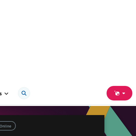
s
Online