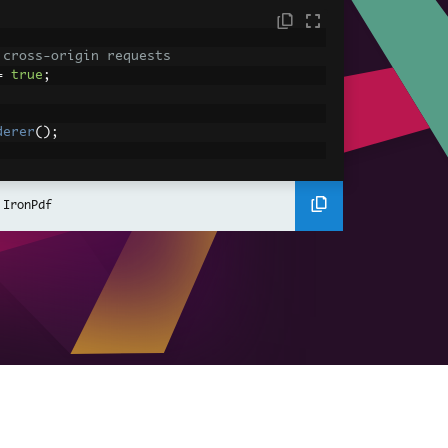
 cross-origin requests
=
true
;
derer
();
ing using C#
Pdf
(
"<h1>Hello World</h1>"
);
 IronPdf
ssets
mages, CSS and JavaScript.
\assets\' is set as the file location to 
nderHtmlAsPdf
(
"<img src='icons/iron.pn
-assets.pdf"
);