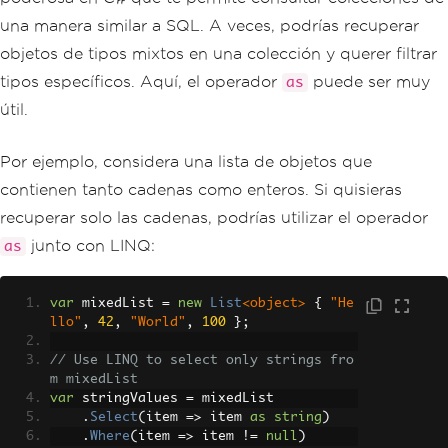
una manera similar a SQL. A veces, podrías recuperar
objetos de tipos mixtos en una colección y querer filtrar
tipos específicos. Aquí, el operador
puede ser muy
as
útil.
Por ejemplo, considera una lista de objetos que
contienen tanto cadenas como enteros. Si quisieras
recuperar solo las cadenas, podrías utilizar el operador
junto con LINQ:
as
var
 mixedList 
=
new
List
<object>
{
"He
llo"
,
42
,
"World"
,
100
};
// Use LINQ to select only strings fro
m mixedList
var
 stringValues 
=
 mixedList
.
Select
(
item 
=>
 item 
as
string
)
.
Where
(
item 
=>
 item 
!=
null
)