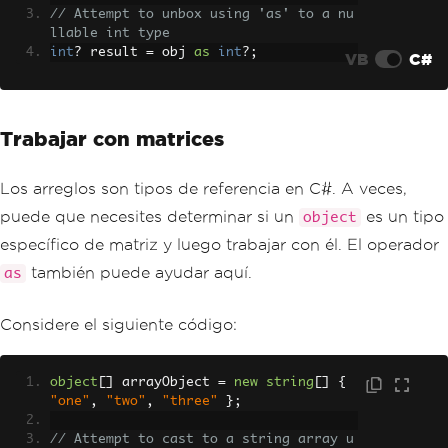
// Attempt to unbox using 'as' to a nu
llable int type
int
?
 result 
=
 obj 
as
int
?;
VB
C#
Trabajar con matrices
Los arreglos son tipos de referencia en C#. A veces,
puede que necesites determinar si un
es un tipo
object
específico de matriz y luego trabajar con él. El operador
también puede ayudar aquí.
as
Considere el siguiente código:
object
[]
 arrayObject 
=
new
string
[]
{
"one"
,
"two"
,
"three"
};
// Attempt to cast to a string array u