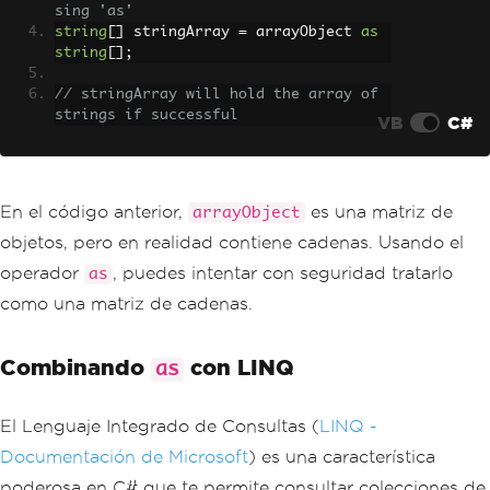
sing 'as'
string
[]
 stringArray 
=
 arrayObject 
as
string
[];
// stringArray will hold the array of 
strings if successful
VB
C#
En el código anterior,
es una matriz de
arrayObject
objetos, pero en realidad contiene cadenas. Usando el
operador
, puedes intentar con seguridad tratarlo
as
como una matriz de cadenas.
Combinando
con LINQ
as
El Lenguaje Integrado de Consultas (
LINQ -
Documentación de Microsoft
) es una característica
poderosa en C# que te permite consultar colecciones de