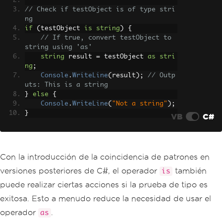
// Check if testObject is of type stri
ng
if
(
testObject 
is
string
)
{
// If true, convert testObject to 
string using 'as'
string
 result 
=
 testObject 
as
stri
ng
;
Console
.
WriteLine
(
result
);
// Outp
uts: This is a string
}
else
{
Console
.
WriteLine
(
"Not a string"
);
}
VB
C#
Con la introducción de la coincidencia de patrones en
versiones posteriores de C#, el operador
también
is
puede realizar ciertas acciones si la prueba de tipo es
exitosa. Esto a menudo reduce la necesidad de usar el
operador
.
as