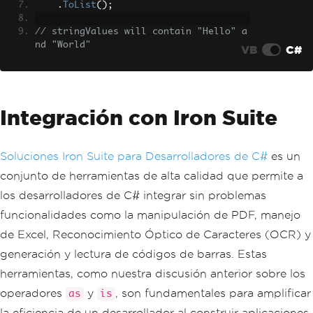
.
ToList
();
// stringValues will contain "Hello" a
nd "World"
VB
C#
Integración con Iron Suite
Soluciones Iron Suite para Desarrolladores de C#
es un
conjunto de herramientas de alta calidad que permite a
los desarrolladores de C# integrar sin problemas
funcionalidades como la manipulación de PDF, manejo
de Excel, Reconocimiento Óptico de Caracteres (OCR) y
generación y lectura de códigos de barras. Estas
herramientas, como nuestra discusión anterior sobre los
operadores
y
, son fundamentales para amplificar
as
is
la eficiencia de un desarrollador al construir aplicaciones