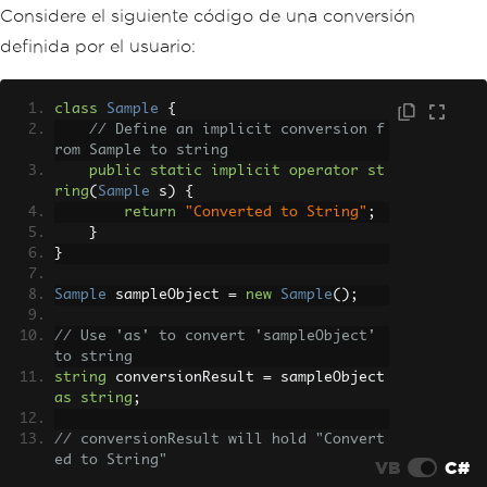
Considere el siguiente código de una conversión
definida por el usuario:
class
Sample
{
// Define an implicit conversion f
rom Sample to string
public
static
implicit
operator
st
ring
(
Sample
 s
)
{
return
"Converted to String"
;
}
}
Sample
 sampleObject 
=
new
Sample
();
// Use 'as' to convert 'sampleObject' 
to string
string
 conversionResult 
=
 sampleObject 
as
string
;
// conversionResult will hold "Convert
ed to String"
VB
C#