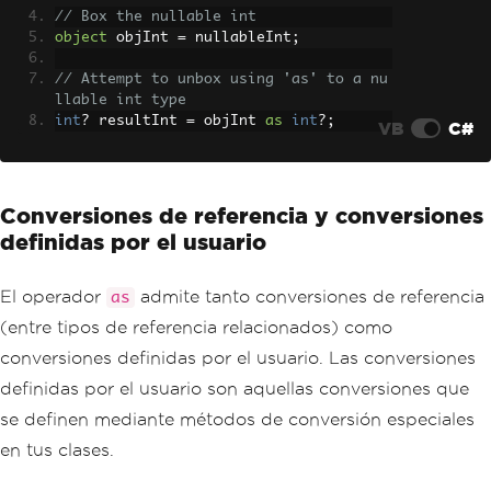
// Box the nullable int
object
 objInt 
=
 nullableInt
;
// Attempt to unbox using 'as' to a nu
llable int type
int
?
 resultInt 
=
 objInt 
as
int
?;
VB
C#
Conversiones de referencia y conversiones
definidas por el usuario
El operador
admite tanto conversiones de referencia
as
(entre tipos de referencia relacionados) como
conversiones definidas por el usuario. Las conversiones
definidas por el usuario son aquellas conversiones que
se definen mediante métodos de conversión especiales
en tus clases.