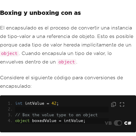
Boxing y unboxing con as
El encapsulado es el proceso de convertir una instancia
de tipo-valor a una referencia de objeto. Esto es posible
porque cada tipo de valor hereda implícitamente de un
. Cuando encapsula un tipo de valor, lo
object
envuelves dentro de un
.
object
Considere el siguiente código para conversiones de
encapsulado:
int
 intValue 
=
42
;
// Box the value type to an object
object
 boxedValue 
=
 intValue
;
VB
C#