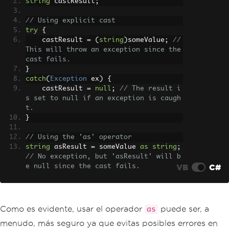
string
 castResult
;
// Using explicit cast
try
{
    castResult 
=
(
string
)
someValue
;
// 
This will throw an exception since the 
cast fails.
}
catch
(
Exception
 ex
)
{
    castResult 
=
null
;
// The result i
s set to null if an exception is caugh
t.
}
// Using the 'as' operator
string
 asResult 
=
 someValue 
as
string
;
// No exception, but 'asResult' will b
VB
C#
e null since the cast fails.
Como es evidente, usar el operador
puede ser, a
as
menudo, más seguro ya que evitas posibles errores en