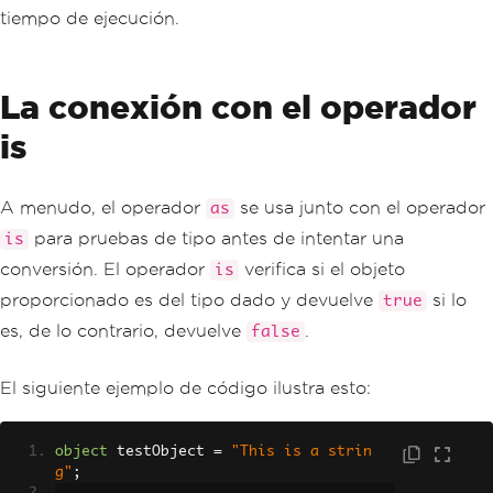
tiempo de ejecución.
La conexión con el operador
is
A menudo, el operador
se usa junto con el operador
as
para pruebas de tipo antes de intentar una
is
conversión. El operador
verifica si el objeto
is
proporcionado es del tipo dado y devuelve
si lo
true
es, de lo contrario, devuelve
.
false
El siguiente ejemplo de código ilustra esto:
object
 testObject 
=
"This is a strin
g"
;