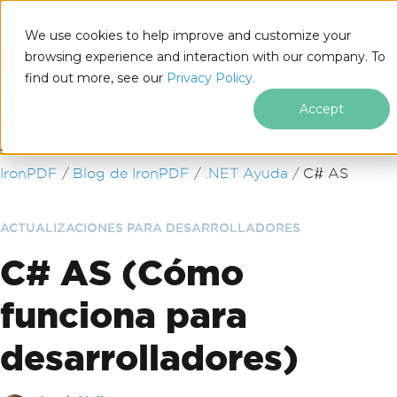
We use cookies to help improve and customize your
browsing experience and interaction with our company. To
find out more, see our
Privacy Policy.
for
.NET
Accept
Saltar al pie de página
IronPDF
Blog de IronPDF
.NET Ayuda
C# AS
ACTUALIZACIONES PARA DESARROLLADORES
C# AS (Cómo
funciona para
desarrolladores)