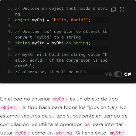
// Declare an object that holds a stri
ng
object
 myObj 
=
"Hello, World!"
;
// Use the 'as' operator to attempt to 
convert 'myObj' to a string
string
 myStr 
=
 myObj 
as
string
;
// myStr will hold the string value "H
ello, World!" if the conversion is suc
cessful;
// otherwise, it will be null.
VB
C#
En el código anterior,
es un objeto de tipo
myObj
(el tipo base para todos los tipos en C#). No
object
estamos seguros de su tipo subyacente en tiempo de
compilación. Se utiliza el operador
para intentar
as
tratar
como un
. Si tiene éxito,
myObj
string
myStr