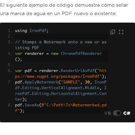
El siguiente ejemplo de código demuestra cómo sellar
una marca de agua en un PDF nuevo o existente:
using 
IronPdf
;
// Stamps a Watermark onto a new or ex
isting PDF
var
 renderer 
=
new
ChromePdfRenderer
();
var
 pdf 
=
 renderer
.
RenderUrlAsPdf
(
"htt
ps://www.nuget.org/packages/IronPdf"
);
pdf
.
ApplyWatermark
(
"SAMPLE"
,
30
,
IronP
df
.
Editing
.
VerticalAlignment
.
Middle
,
I
ronPdf
.
Editing
.
HorizontalAlignment
.
Cen
ter
);
pdf
.
SaveAs
(
@"C:\Path\To\Watermarked.pd
f"
);
VB
C#