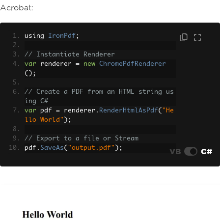
Acrobat:
using 
IronPdf
;
// Instantiate Renderer
var
 renderer 
=
new
ChromePdfRenderer
();
// Create a PDF from an HTML string us
ing C#
var
 pdf 
=
 renderer
.
RenderHtmlAsPdf
(
"He
llo World"
);
// Export to a file or Stream
pdf
.
SaveAs
(
"output.pdf"
);
VB
C#