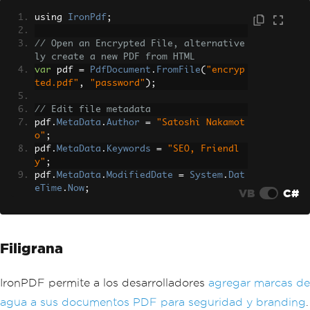
using 
IronPdf
;
// Open an Encrypted File, alternative
ly create a new PDF from HTML
var
 pdf 
=
PdfDocument
.
FromFile
(
"encryp
ted.pdf"
,
"password"
);
// Edit file metadata
pdf
.
MetaData
.
Author
=
"Satoshi Nakamot
o"
;
pdf
.
MetaData
.
Keywords
=
"SEO, Friendl
y"
;
pdf
.
MetaData
.
ModifiedDate
=
System
.
Dat
eTime
.
Now
;
VB
C#
Filigrana
IronPDF permite a los desarrolladores
agregar marcas de
agua a sus documentos PDF para seguridad y branding
.