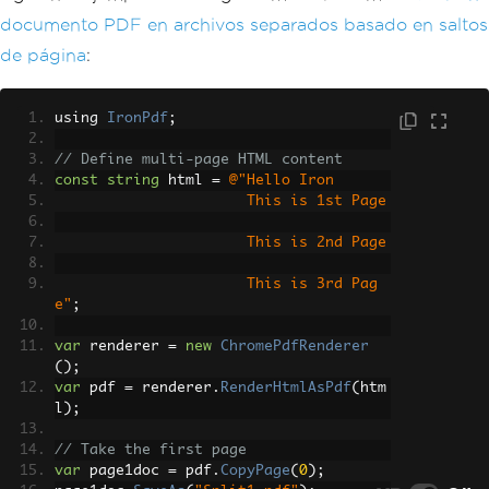
documento PDF en archivos separados basado en saltos
de página
:
using 
IronPdf
;
// Define multi-page HTML content
const
string
 html 
=
@"Hello Iron
                      This is 1st Page
                      This is 2nd Page
                      This is 3rd Pag
e"
;
var
 renderer 
=
new
ChromePdfRenderer
();
var
 pdf 
=
 renderer
.
RenderHtmlAsPdf
(
htm
l
);
// Take the first page
var
 page1doc 
=
 pdf
.
CopyPage
(
0
);