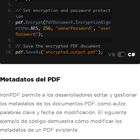
// Set encryption and password protect
ion
pdf
.
Encrypt
(
PdfDocument
.
EncryptionAlgo
rithm
.
AES
,
256
,
"ownerPassword"
,
"user
Password"
);
// Save the encrypted PDF document
pdf
.
SaveAs
(
"encrypted_output.pdf"
);
VB
C#
Metadatos del PDF
IronPDF permite a los desarrolladores editar y gestionar
los metadatos de los documentos PDF, como autor,
palabras clave y fecha de modificación. El siguiente
ejemplo de código demuestra cómo modificar los
metadatos de un PDF existente: