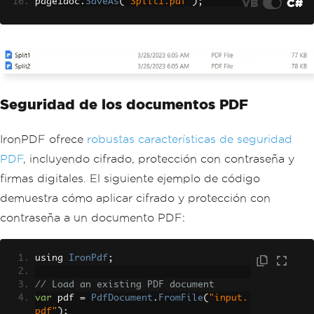
VB
C#
page1doc
.
SaveAs
(
"Split1.pdf"
);
// Take the pages 2 & 3
var
 page23doc 
=
 pdf
.
CopyPages
(
1
,
2
);
page23doc
.
SaveAs
(
"Split2.pdf"
);
Seguridad de los documentos PDF
IronPDF ofrece
robustas características de seguridad
PDF
, incluyendo cifrado, protección con contraseña y
firmas digitales. El siguiente ejemplo de código
demuestra cómo aplicar cifrado y protección con
contraseña a un documento PDF:
using 
IronPdf
;
// Load an existing PDF document
var
 pdf 
=
PdfDocument
.
FromFile
(
"input.
pdf"
);