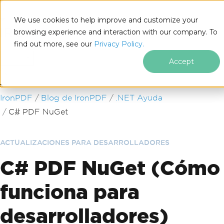
We use cookies to help improve and customize your
browsing experience and interaction with our company. To
find out more, see our
Privacy Policy.
for
.NET
Accept
Saltar al pie de página
IronPDF
Blog de IronPDF
.NET Ayuda
C# PDF NuGet
ACTUALIZACIONES PARA DESARROLLADORES
C# PDF NuGet (Cómo
funciona para
desarrolladores)