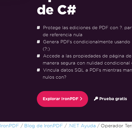
de C#
Protege las ediciones de PDF con ?. para
de referencia nula
Genera PDFs condicionalmente usando l
(?:)
Accede a las propiedades de página de
manera segura con nulidad condicional (
Vincula datos SQL a PDFs mientras mane
nulos con?
Explorar IronPDF
Prueba gratis
Saltar al pie de página
IronPDF
Blog de IronPDF
.NET Ayuda
Operador Ter