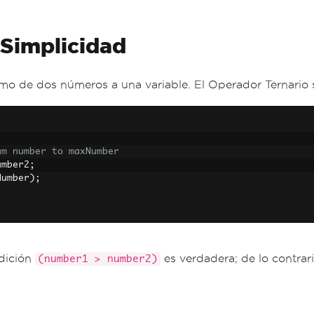
 Simplicidad
o de dos números a una variable. El Operador Ternario s
um number to maxNumber
umber2
;
Number
);
ndición
es verdadera; de lo contrari
(number1 > number2)