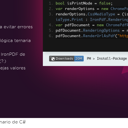
bool
 isPrintMode 
=
false
;
var
 renderOptions 
=
new
ChromeP
renderOptions
.
CssMediaType
=
(
i
iaType
.
Print
:
IronPdf
.
Renderin
var
 pdfDocument 
=
new
ChromePdf
 evitar errores
pdfDocument
.
RenderingOptions
=
 
pdfDocument
.
RenderUrlAsPdf
(
"htt
ógica ternaria
 IronPDF de
Install-Package
?.)
jas valores
nario de C#