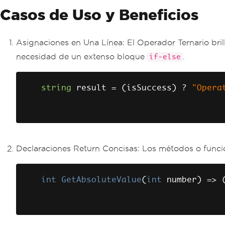
Casos de Uso y Beneficios
Asignaciones en Una Línea: El Operador Ternario bril
necesidad de un extenso bloque
.
if-else
string
 result 
=
(
isSuccess
)
?
"Opera
Declaraciones Return Concisas: Los métodos o funcion
int
GetAbsoluteValue
(
int
 number
)
=>