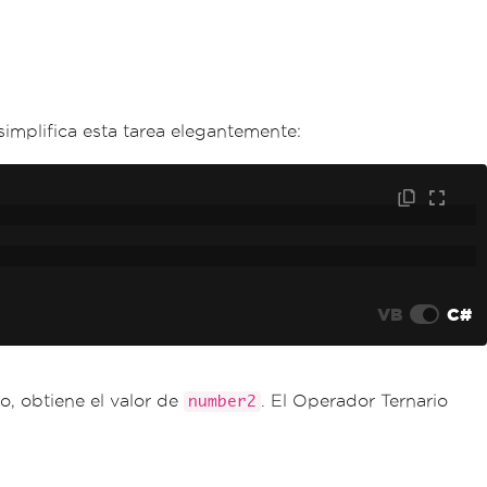
implifica esta tarea elegantemente:
VB
C#
o, obtiene el valor de
. El Operador Ternario
number2