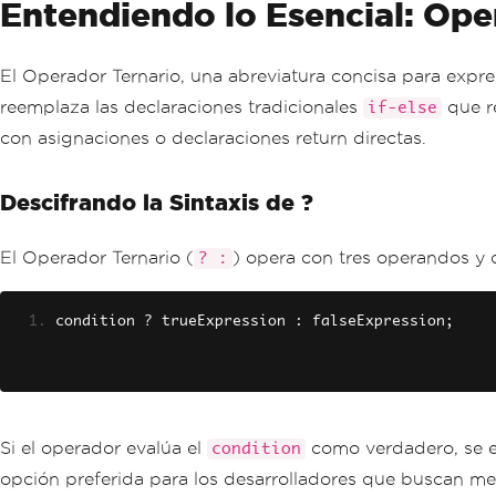
Entendiendo lo Esencial: Ope
El Operador Ternario, una abreviatura concisa para expre
reemplaza las declaraciones tradicionales
que re
if-else
con asignaciones o declaraciones return directas.
Descifrando la Sintaxis de ?
El Operador Ternario (
) opera con tres operandos y d
? :
condition 
?
 trueExpression 
:
 falseExpression
;
Si el operador evalúa el
como verdadero, se 
condition
opción preferida para los desarrolladores que buscan mej