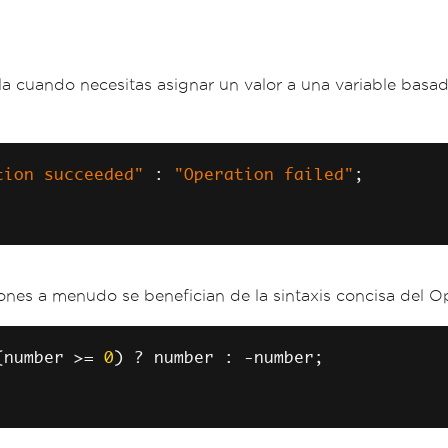
la cuando necesitas asignar un valor a una variable basad
tion succeeded"
:
"Operation failed"
;
es a menudo se benefician de la sintaxis concisa del Ope
(
number 
>=
0
)
?
 number 
:
-
number
;