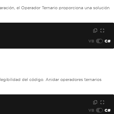
laración, el Operador Ternario proporciona una solución
VB
C#
egibilidad del código. Anidar operadores ternarios
VB
C#