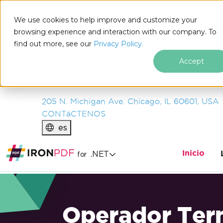
IRON
SOFTWARE
We use cookies to help improve and customize your
PRODUCTOS
browsing experience and interaction with our company. To
find out more, see our
EMPRESA
Privacy Policy.
SOLUCIONES
Accept
RECURSOS
SOBRE NOSOTROS
205 N. Michigan Ave. Chicago, IL 60601, USA
CONTáCTENOS
es
Inicio
.NET
for
Operador Ter