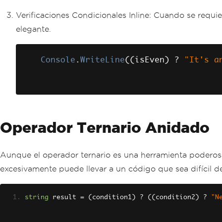
Verificaciones Condicionales Inline: Cuando se requi
elegante.
Console
.
WriteLine
((
isEven
)
?
"It's a
Operador Ternario Anidado
Aunque el operador ternario es una herramienta poderosa,
excesivamente puede llevar a un código que sea difícil d
string
 result 
=
(
condition1
)
?
((
condition2
)
?
"N