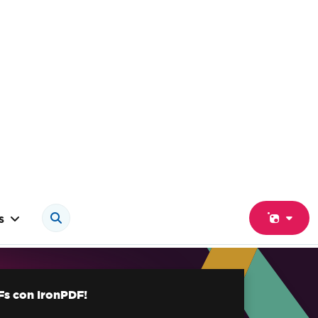
s
Fs con IronPDF!