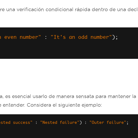
ere una verificación condicional rápida dentro de una dec
n even number"
:
"It's an odd number"
);
 es esencial usarlo de manera sensata para mantener la l
e entender. Considera el siguiente ejemplo:
ested success"
:
"Nested failure"
)
:
"Outer failure"
;