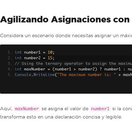
Agilizando Asignaciones con
Considera un escenario donde necesitas asignar un máxim
int
 number1 
=
10
;
int
 number2 
=
15
;
// Using the ternary operator to assign the maxim
int
 maxNumber 
=
(
number1 
>
 number2
)
?
 number1 
:
 n
Console
.
WriteLine
(
"The maximum number is: "
+
 max
Aquí,
se asigna el valor de
si la co
maxNumber
number1
transforma esto en una declaración concisa y legible.