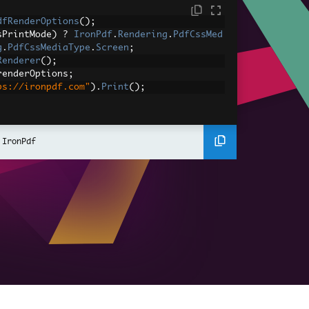
dfRenderOptions
();
sPrintMode
)
?
IronPdf
.
Rendering
.
PdfCssMed
g
.
PdfCssMediaType
.
Screen
;
Renderer
();
renderOptions
;
ps://ironpdf.com"
).
Print
();
 IronPdf