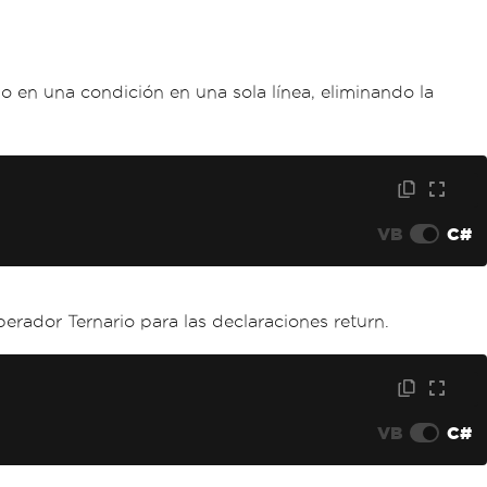
o en una condición en una sola línea, eliminando la
VB
C#
rador Ternario para las declaraciones return.
VB
C#