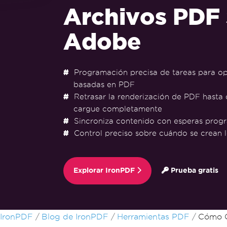
Archivos PDF 
Adobe
Programación precisa de tareas para o
basadas en PDF
Retrasar la renderización de PDF hasta 
cargue completamente
Sincroniza contenido con esperas prog
Control preciso sobre cuándo se crean 
Explorar IronPDF
Prueba gratis
Saltar al pie de página
IronPDF
Blog de IronPDF
Herramientas PDF
Cómo C