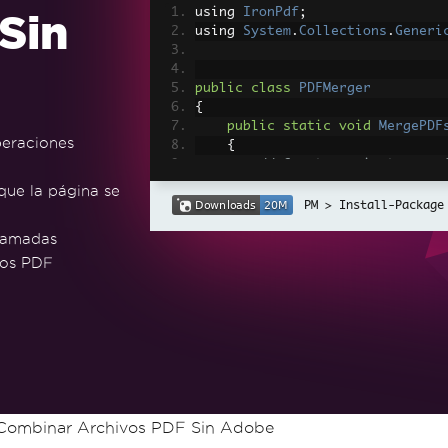
using 
IronPdf
;
Sin
using 
System
.
Collections
.
Generi
public
class
PDFMerger
{
public
static
void
MergePDF
peraciones
{
// Create an instance o
var
 renderer 
=
new
Chro
que la página se
// Load the first PDF f
Install-Package
var
 firstPdf 
=
PdfDocum
ramadas
los PDF
// Load the second PDF 
var
 secondPdf 
=
PdfDocu
var
 combinedPDF 
=
PdfDo
// Save the merged PDF 
        combinedPDF
.
SaveAs
(
"Mer
}
}
ombinar Archivos PDF Sin Adobe