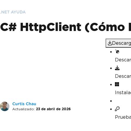
.NET AYUDA
C# HttpClient (Cómo 
Descarg
Desca
Desca
Instal
Curtis Chau
Actualizado:
23 de abril de 2026
Prueba