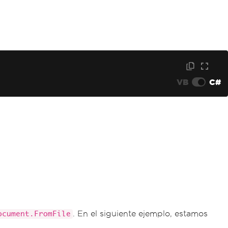
VB
C#
. En el siguiente ejemplo, estamos
ocument.FromFile