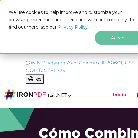
IRON
SOFTWARE
We use cookies to help improve and customize your
PRODUCTOS
browsing experience and interaction with our company. To
find out more, see our
EMPRESA
Privacy Policy.
SOLUCIONES
Accept
RECURSOS
SOBRE NOSOTROS
205 N. Michigan Ave. Chicago, IL 60601, USA
CONTáCTENOS
es
Inicio
.NET
for
Cómo Combin