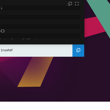
c
;
s
()
f the ChromePdfRenderer
mePdfRenderer
();
ile
 IronPdf
ent
.
FromFile
(
"First.pdf"
);
file
ment
.
FromFile
(
"Second.pdf"
);
cument
.
Merge
(
firstPdf
,
 secondPdf
);
to a file
ged.pdf"
);