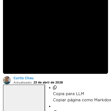
Convertir CSHTML a
PDF en ASP.NET
Core MVC con
IronPDF
Curtis Chau
Actualizado:
23 de abril de 2026
Copia para LLM
Copiar página como Markdo