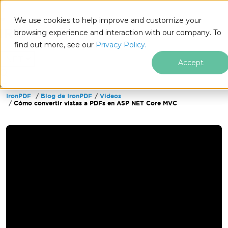
We use cookies to help improve and customize your
browsing experience and interaction with our company. To
find out more, see our
Privacy Policy.
for
.NET
Accept
IronPDF
Blog de IronPDF
Videos
Saltar al pie de página
Cómo convertir vistas a PDFs en ASP NET Core MVC