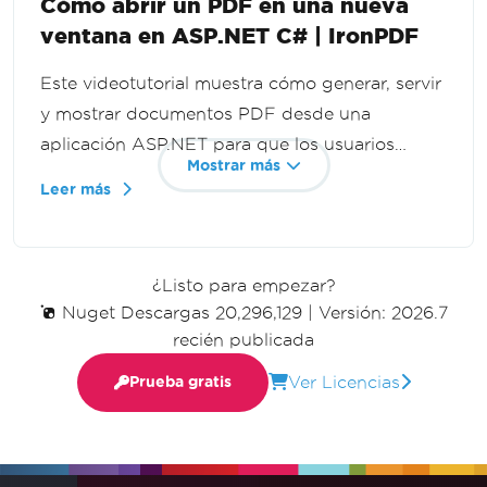
Cómo abrir un PDF en una nueva
ventana en ASP.NET C# | IronPDF
Este videotutorial muestra cómo generar, servir
y mostrar documentos PDF desde una
aplicación ASP.NET para que los usuarios
Mostrar más
puedan verlos en una nueva pestaña del
Leer más
navegador sin descargarlos. Construye
transmisión dinámica de PDF con C# e
IronPDF.
¿Listo para empezar?
Nuget Descargas 20,296,129
|
Versión: 2026.7
recién publicada
Ver Licencias
Prueba gratis