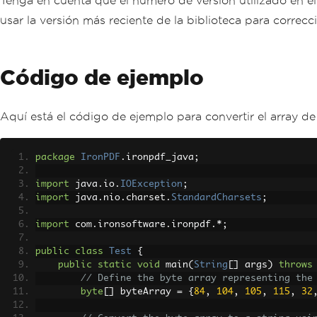
Tenga en cuenta que el número de versión utilizado en el
usar la versión más reciente de la biblioteca para correcc
Código de ejemplo
Aquí está el código de ejemplo para convertir el array d
package
IronPDF
.
ironpdf_java
;
import
 java
.
io
.
IOException
;
import
 java
.
nio
.
charset
.
StandardCharsets
;
import
 com
.
ironsoftware
.
ironpdf
.*;
public
class
Test
{
public
static
void
 main
(
String
[]
 args
)
throws
// Define the byte array representing the
byte
[]
 byteArray 
=
{
84
,
104
,
105
,
115
,
32