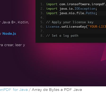
import
 com
.
ironsoftware
.
ironpdf
import
 java
.
io
.
IOException
;
import
 java
.
nio
.
file
.
Paths
;
Java 8+, Kotlin,
// Apply your license key
License
.
setLicenseKey
(
"YOUR-LIC
 y
Node.js
// Set a log path
Settings
.
setLogPath
(
Paths
.
get
(
"
 crear, leer y
// Render the HTML as a PDF. St
PdfDocument
 myPdf 
=
PdfDocument
> Made with IronPDF!"
);
// Save the PdfDocument to a fi
myPdf
.
saveAs
(
Paths
.
get
(
"html_sa
onPDF for Java
Array de Bytes a PDF Java