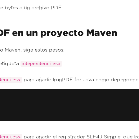
e bytes a un archivo PDF.
nPDF en un proyecto Maven
to Maven, siga estos pasos:
 etiqueta
.
<dependencies>
para añadir IronPDF for Java como dependenci
dencies>
para añadir el registrador SLF4J Simple, que Ir
dencies>