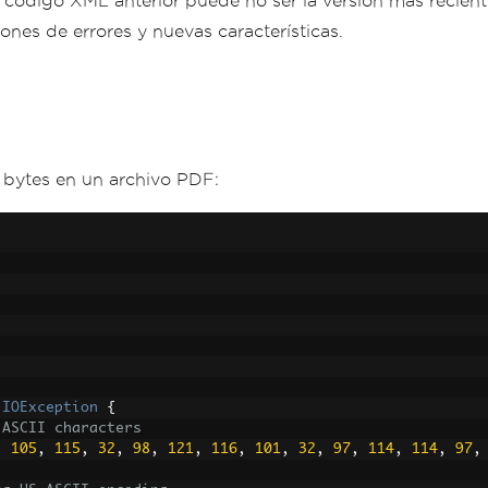
 código XML anterior puede no ser la versión más recient
iones de errores y nuevas características.
e bytes en un archivo PDF:
IOException
{
 ASCII characters
,
105
,
115
,
32
,
98
,
121
,
116
,
101
,
32
,
97
,
114
,
114
,
97
,