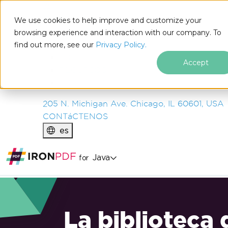
IRON
SOFTWARE
We use cookies to help improve and customize your
PRODUCTOS
browsing experience and interaction with our company. To
find out more, see our
EMPRESA
Privacy Policy.
SOLUCIONES
Accept
RECURSOS
SOBRE NOSOTROS
205 N. Michigan Ave. Chicago, IL 60601, USA
CONTáCTENOS
es
Java
for
La biblioteca 