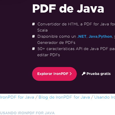
PDF de Java
Convertidor de HTML a PDF for Java for 
Scala
Disponible como un
.NET
,
Java
,
Python
,
Generador de PDFs
50+ características API de Java PDF para
editar PDFs
Explorar IronPDF
Prueba gratis
Saltar al pie de página
IronPDF for Java
Blog de IronPDF for Java
Usando Ir
USANDO IRONPDF FOR JAVA