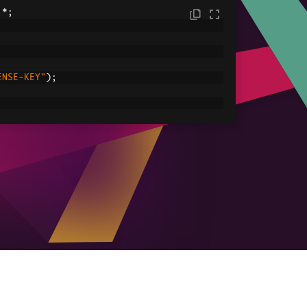
.*;
ENSE-KEY"
);
C:/tmp/IronPdfEngine.log"
));
ored in myPdf as type PdfDocument;
.
renderHtmlAsPdf
(
"<h1> ~Hello World~ </h1
le
ved.pdf"
));