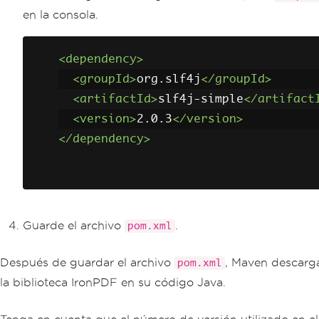
en la consola.
<dependency>
<groupId>
org.slf4j
</groupId>
<artifactId>
slf4j-simple
</artifact
<version>
2.0.3
</version>
</dependency>
Guarde el archivo
.
pom.xml
Después de guardar el archivo
, Maven descarga
pom.xml
la biblioteca IronPDF en su código Java.