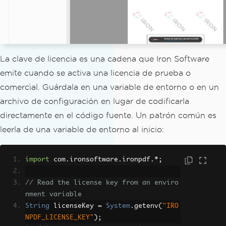
La clave de licencia es una cadena que Iron Software
emite cuando se activa una licencia de prueba o
comercial. Guárdala en una variable de entorno o en un
archivo de configuración en lugar de codificarla
directamente en el código fuente. Un patrón común es
leerla de una variable de entorno al inicio:
import
 com
.
ironsoftware
.
ironpdf
.*;
// Read the license key from an enviro
nment variable
String
 licenseKey 
=
System
.
getenv
(
"IRO
NPDF_LICENSE_KEY"
);