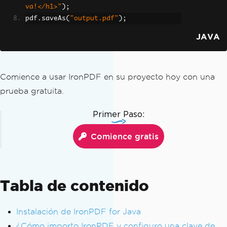
va!</h1>"
);
pdf
.
saveAs
(
"output.pdf"
);
JAVA
Comience a usar IronPDF en su proyecto hoy con una
prueba gratuita.
Primer Paso:
Comience gratis
Tabla de contenido
Instalación de IronPDF for Java
¿Cómo importo IronPDF y configuro una clave de