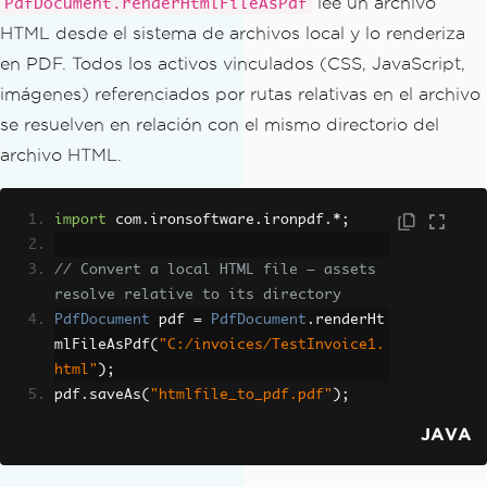
lee un archivo
PdfDocument.renderHtmlFileAsPdf
HTML desde el sistema de archivos local y lo renderiza
en PDF. Todos los activos vinculados (CSS, JavaScript,
imágenes) referenciados por rutas relativas en el archivo
se resuelven en relación con el mismo directorio del
archivo HTML.
import
 com
.
ironsoftware
.
ironpdf
.*;
// Convert a local HTML file — assets 
resolve relative to its directory
PdfDocument
 pdf 
=
PdfDocument
.
renderHt
mlFileAsPdf
(
"C:/invoices/TestInvoice1.
html"
);
pdf
.
saveAs
(
"htmlfile_to_pdf.pdf"
);
JAVA