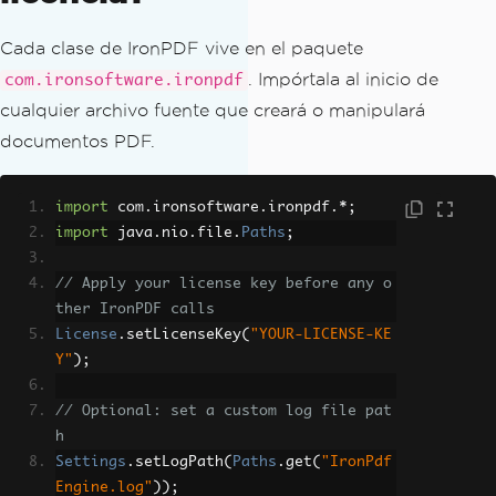
Cada clase de IronPDF vive en el paquete
. Impórtala al inicio de
com.ironsoftware.ironpdf
cualquier archivo fuente que creará o manipulará
documentos PDF.
import
 com
.
ironsoftware
.
ironpdf
.*;
import
 java
.
nio
.
file
.
Paths
;
// Apply your license key before any o
ther IronPDF calls
License
.
setLicenseKey
(
"YOUR-LICENSE-KE
Y"
);
// Optional: set a custom log file pat
h
Settings
.
setLogPath
(
Paths
.
get
(
"IronPdf
Engine.log"
));