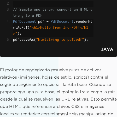
// Simple one-liner: convert an HTML s
tring to a PDF
PdfDocument
 pdf 
=
PdfDocument
.
renderHt
mlAsPdf
(
"<h1>Hello from IronPDF!</h1
>"
);
pdf
.
saveAs
(
"htmlstring_to_pdf.pdf"
);
JAVA
El motor de renderizado resuelve rutas de activos
relativos (imágenes, hojas de estilo, scripts) contra el
segundo argumento opcional, la ruta base. Cuando se
proporciona una ruta base, el motor lo trata como la raíz
desde la cual se resuelven las URL relativas. Esto permite
que HTML que referencia archivos CSS e imágenes
locales se renderice correctamente sin manipulación de