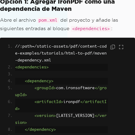
Opción 1: Agregar IronPDF como una
dependencia de Maven
Abre el archivo
del proyecto y añade las
pom.xml
siguientes entradas al bloque
:
<dependencies>
//:path=/static-assets/pdf/content-cod
e-examples/tutorials/html-to-pdf/maven
-dependency.xml
<dependencies>
<dependency>
<groupId>
com.ironsoftware
</gro
upId>
<artifactId>
ironpdf
</artifactI
d>
<version>
[LATEST_VERSION]
</ver
sion>
</dependency>