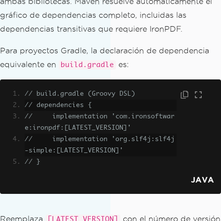
ambas bibliotecas. Maven resuelve automáticamente el
gráfico de dependencias completo, incluidas las
dependencias transitivas que requiere IronPDF.
Para proyectos Gradle, la declaración de dependencia
equivalente en
es:
build.gradle
// build.gradle (Groovy DSL)
// dependencies {
//     implementation 'com.ironsoftwar
e:ironpdf:[LATEST_VERSION]'
//     implementation 'org.slf4j:slf4j
-simple:[LATEST_VERSION]'
// }
JAVA
Reemplaza
con el número de versión
[LATEST_VERSION]