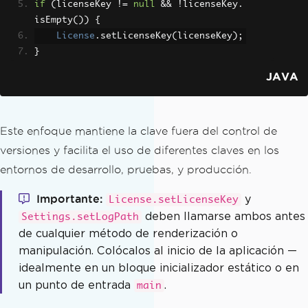
if
(
licenseKey 
!=
null
&&
!
licenseKey
.
isEmpty
())
{
License
.
setLicenseKey
(
licenseKey
);
}
JAVA
Este enfoque mantiene la clave fuera del control de
versiones y facilita el uso de diferentes claves en los
entornos de desarrollo, pruebas, y producción.
Importante
y
License.setLicenseKey
deben llamarse ambos antes
Settings.setLogPath
de cualquier método de renderización o
manipulación. Colócalos al inicio de la aplicación —
idealmente en un bloque inicializador estático o en
un punto de entrada
.
main