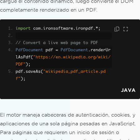
cargue el contenido dinámico, luego convierte el DOM
completamente renderizado en un PDF.
import
 com
.
ironsoftware
.
ironpdf
.*;
// Convert a live web page to PDF
PdfDocument
 pdf 
=
PdfDocument
.
renderUr
lAsPdf
(
"https://en.wikipedia.org/wiki/
PDF"
);
pdf
.
saveAs
(
"wikipedia_pdf_article.pd
f"
);
JAVA
El motor maneja cabeceras de autenticación, cookies, y
aplicaciones de una sola página pesadas en JavaScript.
Para páginas que requieren un inicio de sesión o