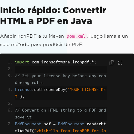
Inicio rápido: Convertir
HTML a PDF en Java
Añadir IronPDF a tu Maven
, luego llama a un
pom.xml
solo método para producir un PDF:
import
 com
.
ironsoftware
.
ironpdf
.*;
// Set your license key before any ren
dering calls
License
.
setLicenseKey
(
"YOUR-LICENSE-KE
Y"
);
// Convert an HTML string to a PDF and 
save it
PdfDocument
 pdf 
=
PdfDocument
.
renderHt
mlAsPdf
(
"<h1>Hello from IronPDF for Ja