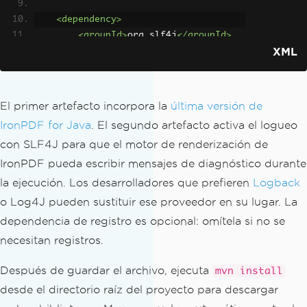
<dependency>
<groupId>
org.slf4j
</groupId>
XML
<artifactId>
slf4j-simple
</arti
factId>
<version>
[LATEST_VERSION]
</ver
sion>
El primer artefacto incorpora la
última versión de
</dependency>
IronPDF for Java
. El segundo artefacto activa el logueo
</dependencies>
con SLF4J para que el motor de renderización de
IronPDF pueda escribir mensajes de diagnóstico durante
la ejecución. Los desarrolladores que prefieren
Logback
o Log4J pueden sustituir ese proveedor en su lugar. La
dependencia de registro es opcional: omítela si no se
necesitan registros.
Después de guardar el archivo, ejecuta
mvn install
desde el directorio raíz del proyecto para descargar