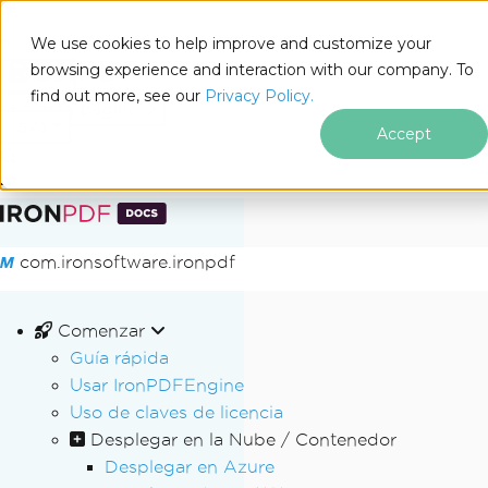
We use cookies to help improve and customize your
browsing experience and interaction with our company. To
Docs
find out more, see our
Privacy Policy.
for
En esta página
Java
Accept
Saltar al pie de página
com.ironsoftware.ironpdf
Comenzar
Guía rápida
Usar IronPDFEngine
Uso de claves de licencia
Desplegar en la Nube / Contenedor
Desplegar en Azure