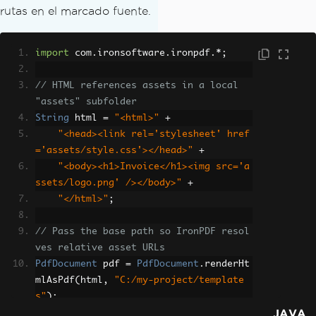
rutas en el marcado fuente.
import
 com
.
ironsoftware
.
ironpdf
.*;
// HTML references assets in a local 
"assets" subfolder
String
 html 
=
"<html>"
+
"<head><link rel='stylesheet' href
='assets/style.css'></head>"
+
"<body><h1>Invoice</h1><img src='a
ssets/logo.png' /></body>"
+
"</html>"
;
// Pass the base path so IronPDF resol
ves relative asset URLs
PdfDocument
 pdf 
=
PdfDocument
.
renderHt
mlAsPdf
(
html
,
"C:/my-project/template
s"
);
JAVA
pdf
.
saveAs
(
"invoice.pdf"
);