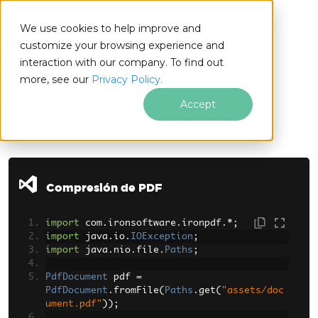
We use cookies to help improve and
customize your browsing experience and
interaction with our company. To find out
for
more, see our
Privacy Policy.
Java
Accept
Saltar al pie de página
Compresión de PDF
import
 com
.
ironsoftware
.
ironpdf
.*;
import
 java
.
io
.
IOException
;
import
 java
.
nio
.
file
.
Paths
;
PdfDocument
 pdf 
=
PdfDocument
.
fromFile
(
Paths
.
get
(
"assets/doc
ument.pdf"
));