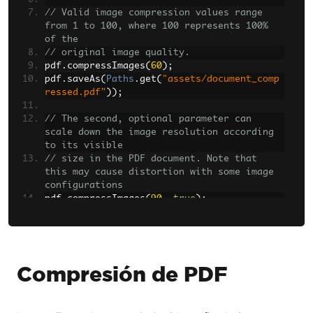
// Valid image compression values range 
from 1 to 100, where 100 represents 100% 
of the  
// original image quality.  
pdf
.
compressImages
(
60
);
pdf
.
saveAs
(
Paths
.
get
(
"assets/document_comp
ressed.pdf"
));
// The second, optional parameter can 
scale down the image resolution according 
to its visible  
// size in the PDF document. Note that 
this may cause distortion with some image 
configurations  
pdf
.
compressImages
(
90
,
true
);
pdf
.
saveAs
(
Paths
.
get
(
"assets/document_scal
ed_compressed.pdf"
));
Compresión de PDF