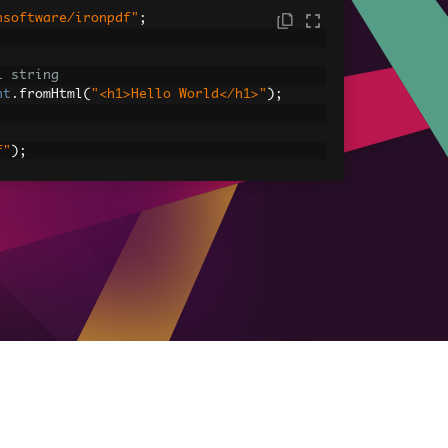
nsoftware/ironpdf"
;
L string
nt
.
fromHtml
(
"<h1>Hello World</h1>"
);
f"
);
ML Assets
s: Images, CSS, and JavaScript.
 
=
"<img src='icons/iron.png'>"
;
dfDocument
.
fromHtml
(
htmlContentWithAsset
 assets
tml-with-assets.pdf"
);