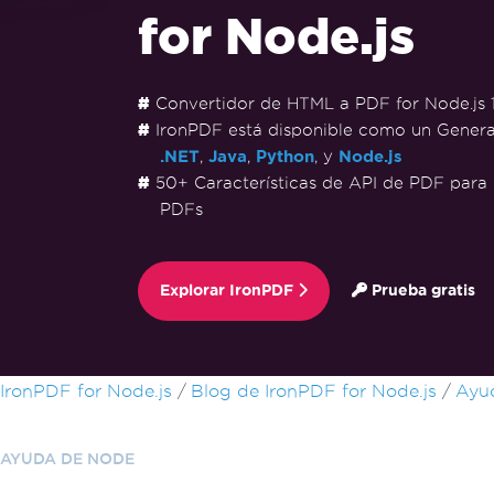
for Node.js
Convertidor de HTML a PDF for Node.js 
IronPDF está disponible como un Gener
.NET
,
Java
,
Python
, y
Node.js
50+ Características de API de PDF para 
PDFs
Explorar IronPDF
Prueba gratis
Saltar al pie de página
IronPDF for Node.js
Blog de IronPDF for Node.js
Ayu
AYUDA DE NODE