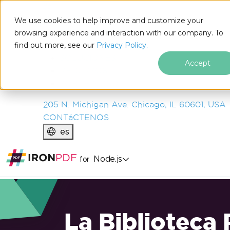
IRON
SOFTWARE
We use cookies to help improve and customize your
PRODUCTOS
browsing experience and interaction with our company. To
find out more, see our
EMPRESA
Privacy Policy.
SOLUCIONES
Accept
RECURSOS
SOBRE NOSOTROS
205 N. Michigan Ave. Chicago, IL 60601, USA
CONTáCTENOS
es
Node.js
for
La Biblioteca