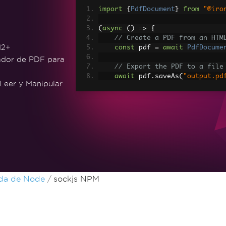
import
{
PdfDocument
}
from
"@iro
(
async
()
=>
{
// Create a PDF from an HTM
12+
const
 pdf 
=
await
PdfDocume
ador de PDF para
// Export the PDF to a file
await
 pdf
.
saveAs
(
"output.pd
Leer y Manipular
// Advanced Example with HT
// Load external HTML asset
const
 htmlContentWithAssets
const
 advancedPdf 
=
await
P
s
);
// Save the PDF with loaded
await
 advancedPdf
.
saveAs
(
"h
})();
da de Node
sockjs NPM