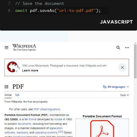
// Save the document
await
 pdf
.
saveAs
(
"url-to-pdf.pdf"
);
JAVASCRIPT