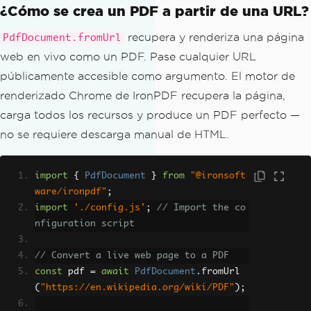
¿Cómo se crea un PDF a partir de una URL?
recupera y renderiza una página
PdfDocument.fromUrl
web en vivo como un PDF. Pase cualquier URL
públicamente accesible como argumento. El motor de
renderizado Chrome de IronPDF recupera la página,
carga todos los recursos y produce un PDF perfecto —
no se requiere descarga manual de HTML.
import
{
PdfDocument
}
from
"@ironsoft
ware/ironpdf"
;
import
'./config.js'
;
// Import the co
nfiguration script
// Convert a live web page to a PDF
const
 pdf 
=
await
PdfDocument
.
fromUrl
(
"https://en.wikipedia.org/wiki/PDF"
);