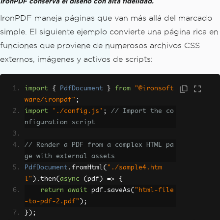
IronPDF conserva el diseño con alta fidelidad.
IronPDF maneja páginas que van más allá del marcado
simple. El siguiente ejemplo convierte una página rica en
funciones que proviene de numerosos archivos CSS
externos, imágenes y activos de scripts:
import
{
PdfDocument
}
from
"@ironsoft
ware/ironpdf"
;
import
'./config.js'
;
// Import the co
nfiguration script
// Render a PDF from a complex HTML pa
ge with external assets
PdfDocument
.
fromHtml
(
"./sample4.htm
l"
).
then
(
async
(
pdf
)
=>
{
return
await
 pdf
.
saveAs
(
"html-file
-to-pdf-2.pdf"
);
});