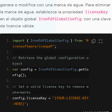
genera o modifica con una marca de agua. Para eliminar
la marca de agua, establezca la propiedad
licenseKey
en el objeto global
con una clave
IronPdfGlobalConfig
de licencia válida:
import
{
IronPdfGlobalConfig
}
from
"@
ironsoftware/ironpdf"
;
// Retrieve the global configuration o
bject
var
 config 
=
IronPdfGlobalConfig
.
getCo
nfig
();
// Set a valid license key to remove w
atermarks
config
.
licenseKey 
=
"{YOUR-LICENSE-KEY
-HERE}"
;