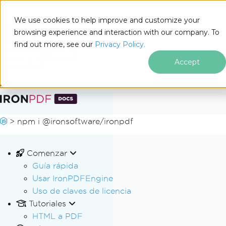
We use cookies to help improve and customize your
browsing experience and interaction with our company. To
Docs
find out more, see our
Privacy Policy.
for
En esta página
Node.js
Accept
Saltar al pie de página
>
npm i @ironsoftware/ironpdf
Comenzar
Guía rápida
Usar IronPDFEngine
Uso de claves de licencia
Tutoriales
HTML a PDF