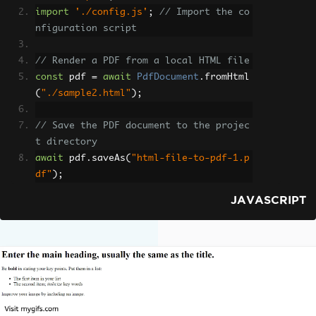
import
'./config.js'
;
// Import the co
nfiguration script
// Render a PDF from a local HTML file
const
 pdf 
=
await
PdfDocument
.
fromHtml
(
"./sample2.html"
);
// Save the PDF document to the projec
t directory
await
 pdf
.
saveAs
(
"html-file-to-pdf-1.p
df"
);
JAVASCRIPT