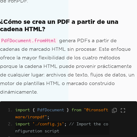
de IronPDF.
¿Cómo se crea un PDF a partir de una
cadena HTML?
genera PDFs a partir de
PdfDocument.fromHtml
cadenas de marcado HTML sin procesar. Este enfoque
ofrece la mayor flexibilidad de los cuatro métodos
porque la cadena HTML puede provenir prácticamente
de cualquier lugar: archivos de texto, flujos de datos, un
motor de plantillas HTML o marcado construido
dinámicamente.
import
{
PdfDocument
}
from
"@ironsoft
ware/ironpdf"
;
import
'./config.js'
;
// Import the co
nfiguration script