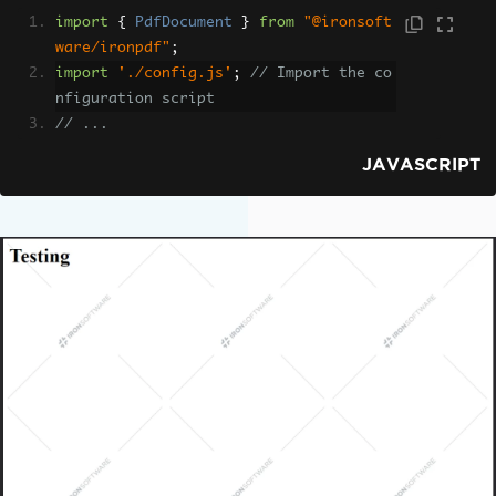
import
{
PdfDocument
}
from
"@ironsoft
ware/ironpdf"
;
import
'./config.js'
;
// Import the co
nfiguration script
// ...
JAVASCRIPT