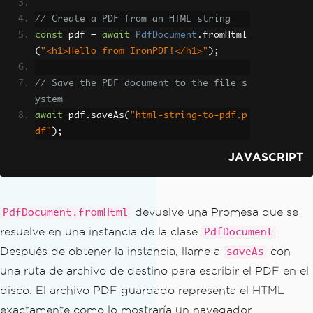
// Create a PDF from an HTML string
const
 pdf 
=
await
PdfDocument
.
fromHtml
(
"<h1>Hello from IronPDF!</h1>"
);
// Save the PDF document to the file s
ystem
await
 pdf
.
saveAs
(
"html-string-to-pdf.p
df"
);
JAVASCRIPT
devuelve una Promesa que se
PdfDocument.fromHtml
resuelve en una instancia de la clase
.
PdfDocument
Después de obtener la instancia, llame a
con
saveAs
una ruta de archivo de destino para escribir el PDF en el
disco. El archivo PDF guardado representa el HTML
exactamente como lo mostraría un navegador