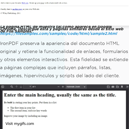
La página HTML de muestra tal como aparece en Google
Chrome. Descargue esta y páginas similares desde el sitio web
de File Samples:
https://filesamples.com/samples/code/html/sample2.html
IronPDF preserva la apariencia del documento HTML
original y retiene la funcionalidad de enlaces, formularios
y otros elementos interactivos. Esta fidelidad se extiende
a páginas complejas que incluyen párrafos, listas,
imágenes, hipervínculos y scripts del lado del cliente.