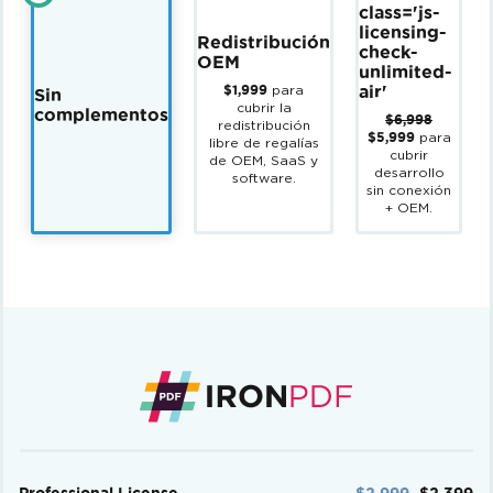
class='js-
licensing-
Redistribución
check-
OEM
unlimited-
para
$1,999
air'
Sin
cubrir la
complementos
$6,998
redistribución
para
$5,999
libre de regalías
cubrir
de OEM, SaaS y
desarrollo
software.
sin conexión
+ OEM.