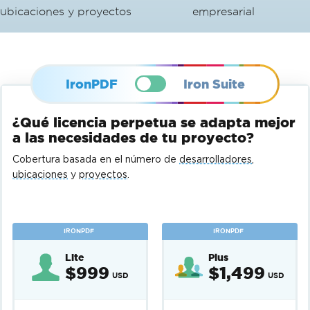
ubicaciones y proyectos
empresarial
IronPDF
Iron Suite
¿Qué licencia perpetua se adapta mejor
a las necesidades de tu proyecto?
Cobertura basada en el número de
desarrolladores
,
ubicaciones
y
proyectos
.
Para la
IRONPDF
IRONPDF
personalización
Lite
Plus
del Acuerdo de
$999
$1,499
USD
USD
licencia de
usuario final