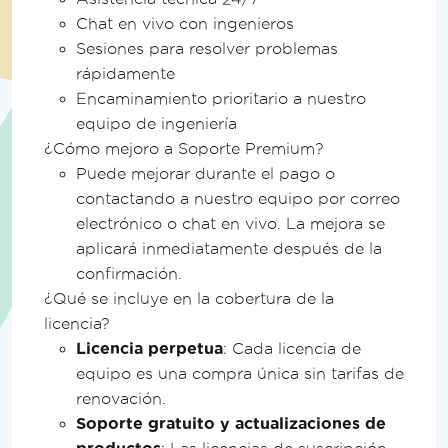
Chat en vivo con ingenieros
Términos de Licencia y Verificación
Sesiones para resolver problemas
rápidamente
Soporte y actualizaciones
Encaminamiento prioritario a nuestro
equipo de ingeniería
¿Cómo mejoro a Soporte Premium?
Garantía de 30 días
Puede mejorar durante el pago o
Seguimiento de uso de API de proyecto
contactando a nuestro equipo por correo
en vivo
electrónico o chat en vivo. La mejora se
Admite entornos de desarrollo sin
aplicará inmediatamente después de la
conexión a internet sin verificación de
licencia
confirmación.
¿Qué se incluye en la cobertura de la
Opciones Solo para Empresa
licencia?
Licencia perpetua
: Cada licencia de
Correcciones urgentes disponibles
equipo es una compra única sin tarifas de
renovación.
EULA personalizado
Soporte gratuito y actualizaciones de