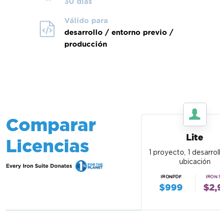
30 días
Válido para
desarrollo / entorno previo /
producción
Comparar
Lite
Licencias
1 proyecto, 1 desarroll
ubicación
IRONPDF
IRON 
$999
$2,