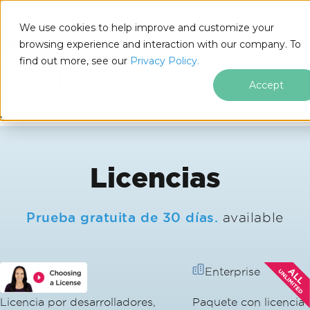
We use cookies to help improve and customize your
browsing experience and interaction with our company. To
find out more, see our
Privacy Policy.
for
Node.js
Accept
Saltar al pie de página
Licencias
Prueba gratuita de 30 días.
available
Equipo
Enterprise
Licencia por desarrolladores,
Paquete con licencia