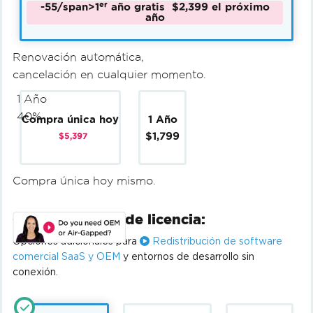
er
-55/span>
1
año gratis
$2,399
el próximo
año
Renovación automática,
cancelación en cualquier momento.
1 Año
40%
Compra única hoy
1 Año
$1,799
$5,397
Compra única hoy mismo.
Complementos de licencia:
Opciones adicionales para
Redistribución de software
comercial SaaS y OEM
y entornos de desarrollo sin
conexión.