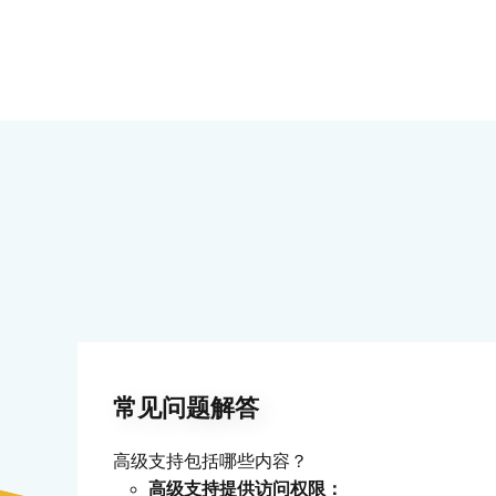
支持和产品更新
支持和更新选项
1 年免费
电子邮件支持
聊天支持
电话支持
屏幕共享支持
Slack连接支持
优先技术支持
常见问题解答
专属成功经理
高级支持包括哪些内容？
高级支持提供访问权限：