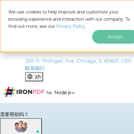
IRON
SOFTWARE
We use cookies to help improve and customize your
产品
browsing experience and interaction with our company. To
find out more, see our
企业
Privacy Policy.
解决方案
Accept
资源
关于我们
205 N. Michigan Ave. Chicago, IL 60601, USA
联系我们
zh
Node.js
for
跳至页脚内容
需要帮助吗？