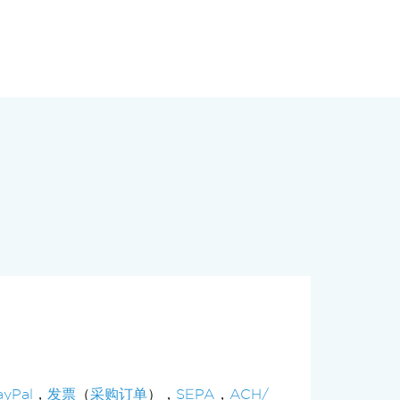
1 年免费
每年支付
12小时SLA
4小时SLA
ayPal
，
发票
（
采购订单
），
SEPA
，
ACH/