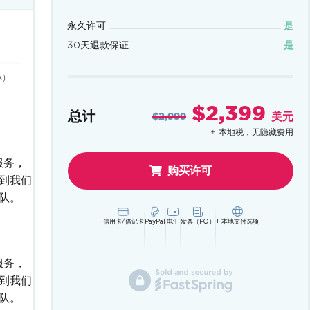
考虑
Iron
永久许可
是
Suite企业
30天退款保证
是
版
A）
$2,399
总计
美元
$2,999
+ 本地税，无隐藏费用
服务，
购买许可
到我们
队。
信用卡/借记卡
PayPal
电汇
发票（PO）
+ 本地支付选项
服务，
到我们
队。