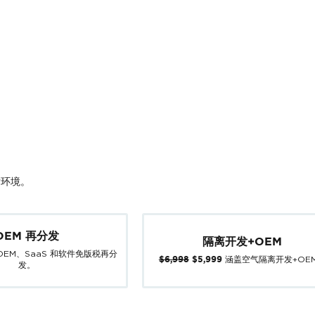
发环境。
OEM 再分发
隔离开发+OEM
OEM、SaaS 和软件免版税再分
涵盖空气隔离开发+OE
$6,998
$5,999
发。