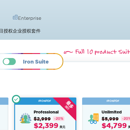
Enterprise
目授权
企业授权套件
Iron Suite
IRONPDF
IRONPDF
最多
流行
Professional
Unlimited
$2,999
$5,999
-20%
-20
$2,399
$4,799
美元