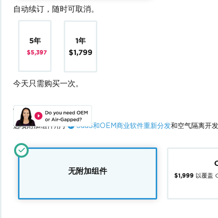
自动续订，随时可取消。
5年
1年
$1,799
$5,397
今天只需购买一次。
许可附加项：
选项附加组件用于
SaaS和OEM商业软件重新分发
和空气隔离开
无附加组件
以覆盖 
$1,999