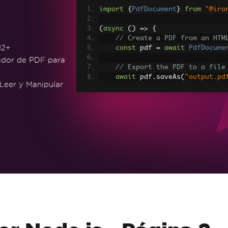
import
{
PdfDocument
}
from
"@iro
(
async
()
=>
{
// Create a PDF from an HTM
12+
const
 pdf 
=
await
PdfDocume
ador de PDF para
// Export the PDF to a file
await
 pdf
.
saveAs
(
"output.pd
Leer y Manipular
// Advanced Example with HT
// Load external HTML asset
const
 htmlContentWithAssets
const
 advancedPdf 
=
await
P
s
);
// Save the PDF with loaded
await
 advancedPdf
.
saveAs
(
"h
})();