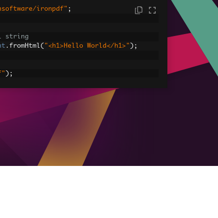
nsoftware/ironpdf"
;
L string
nt
.
fromHtml
(
"<h1>Hello World</h1>"
);
f"
);
ML Assets
s: Images, CSS, and JavaScript.
 
=
"<img src='icons/iron.png'>"
;
dfDocument
.
fromHtml
(
htmlContentWithAsset
 assets
tml-with-assets.pdf"
);