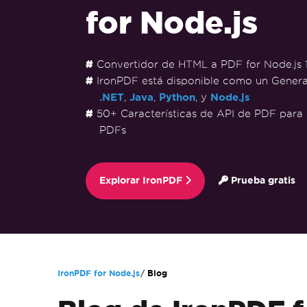
for Node.js
Convertidor de HTML a PDF for Node.js 
IronPDF está disponible como un Gener
.NET
,
Java
,
Python
, y
Node.js
50+ Características de API de PDF para 
PDFs
Explorar IronPDF
Prueba gratis
Saltar al pie de página
IronPDF for Node.js
Blog