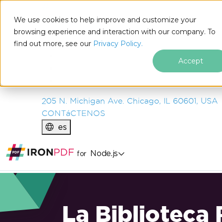
IRON
SOFTWARE
We use cookies to help improve and customize your
PRODUCTOS
browsing experience and interaction with our company. To
find out more, see our
EMPRESA
Privacy Policy.
SOLUCIONES
Accept
RECURSOS
SOBRE NOSOTROS
205 N. Michigan Ave. Chicago, IL 60601, USA
CONTáCTENOS
es
Node.js
for
La Biblioteca