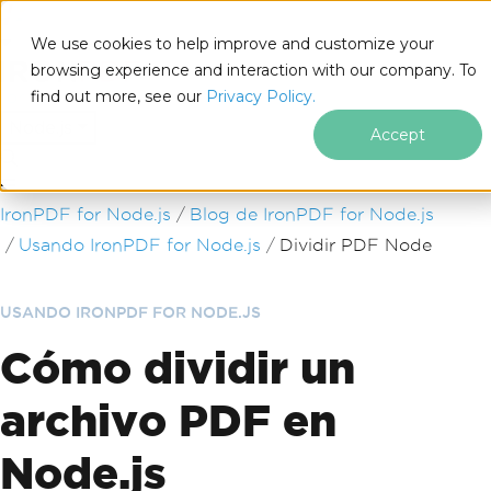
We use cookies to help improve and customize your
browsing experience and interaction with our company. To
find out more, see our
Privacy Policy.
for
Node.js
Accept
Saltar al pie de página
IronPDF for Node.js
Blog de IronPDF for Node.js
Usando IronPDF for Node.js
Dividir PDF Node
USANDO IRONPDF FOR NODE.JS
Cómo dividir un
archivo PDF en
Node.js