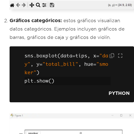
Gráficos categóricos:
estos gráficos visualizan
datos categóricos. Ejemplos incluyen gráficos de
barras, gráficos de caja y gráficos de violín.
sns
.
boxplot
(
data
=
tips
,
 x
=
"da
y"
,
 y
=
"total_bill"
,
 hue
=
"smo
ker"
)
plt
.
show
()
PYTHON