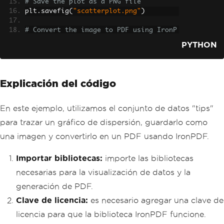
# Save the plot as a PNG file
plt
.
savefig
(
"scatterplot.png"
)
# Convert the image to PDF using IronP
DF
PYTHON
ImageToPdfConverter
.
ImageToPdf
(
"scatte
rplot.png"
).
SaveAs
(
"scatterplot.pdf"
)
# Display the plot
Explicación del código
plt
.
show
()
En este ejemplo, utilizamos el conjunto de datos "tips"
para trazar un gráfico de dispersión, guardarlo como
una imagen y convertirlo en un PDF usando IronPDF.
Importar bibliotecas:
importe las bibliotecas
necesarias para la visualización de datos y la
generación de PDF.
Clave de licencia:
es necesario agregar una clave de
licencia para que la biblioteca IronPDF funcione.