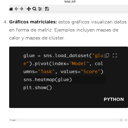
Gráficos matriciales:
estos gráficos visualizan datos
en forma de matriz. Ejemplos incluyen mapas de
calor y mapas de clúster.
glue 
=
 sns
.
load_dataset
(
"glu
e"
).
pivot
(
index
=
"Model"
,
 col
umns
=
"Task"
,
 values
=
"Score"
)
sns
.
heatmap
(
glue
)
plt
.
show
()
PYTHON