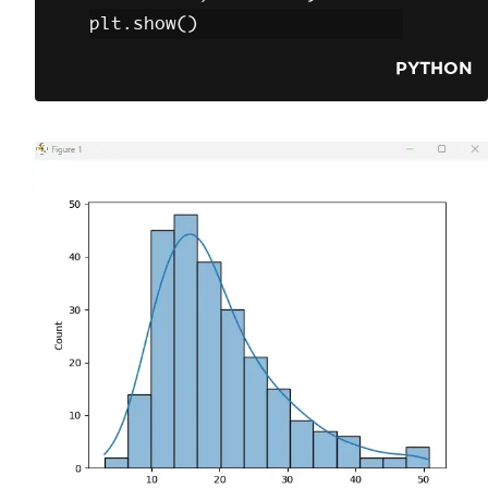
plt
.
show
()
PYTHON