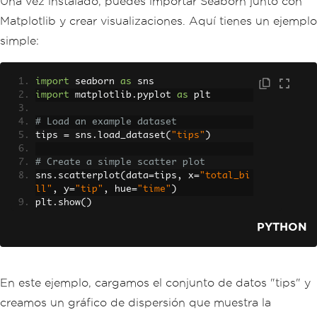
Una vez instalado, puedes importar Seaborn junto con
Matplotlib y crear visualizaciones. Aquí tienes un ejemplo
simple:
import
 seaborn 
as
 sns
import
 matplotlib
.
pyplot 
as
 plt
# Load an example dataset
tips 
=
 sns
.
load_dataset
(
"tips"
)
# Create a simple scatter plot
sns
.
scatterplot
(
data
=
tips
,
 x
=
"total_bi
ll"
,
 y
=
"tip"
,
 hue
=
"time"
)
plt
.
show
()
PYTHON
En este ejemplo, cargamos el conjunto de datos "tips" y
creamos un gráfico de dispersión que muestra la