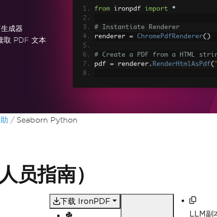
from
 ironpdf 
import
*
# Instantiate Renderer
F生成器
renderer 
=
ChromePdfRenderer
()
读取 PDF 文本
# Create a PDF from a HTML stri
pdf 
=
 renderer
.
RenderHtmlAsPdf
(
# Export to a file or Stream
pdf
.
SaveAs
(
"output.pdf"
)
# Advanced Example with HTML As
帮助
Seaborn Python
# Load external html assets: Im
# An optional BasePath 'C:\site\
load assets from
myAdvancedPdf 
=
 renderer
.
Render
r
"C:\site\assets"
)
myAdvancedPdf
.
SaveAs
(
"html-with
开发人员指南）
下载 IronPDF
LLM副