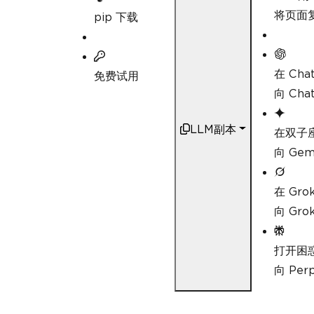
将页面复
pip 下载
在 Cha
免费试用
向 Ch
LLM副本
在双子
向 Ge
在 Gro
向 Gr
打开困
向 Pe