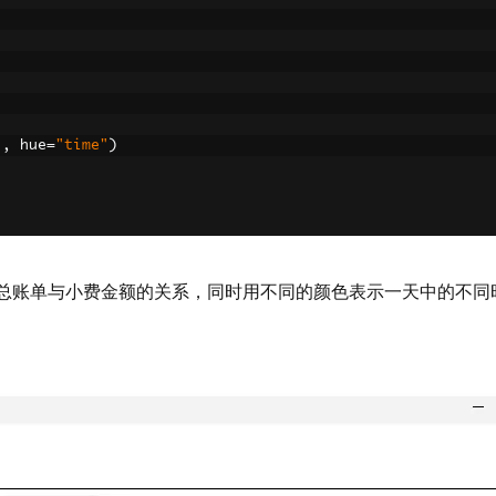
"
,
 hue
=
"time"
)
显示总账单与小费金额的关系，同时用不同的颜色表示一天中的不同