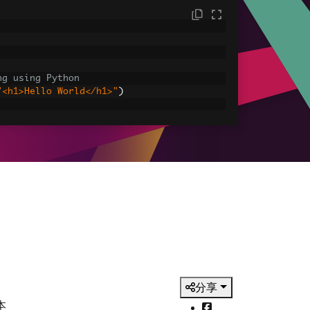
ng using Python
"<h1>Hello World</h1>"
)
sets
ages, CSS and JavaScript.
assets\' is set as the file location to 
HtmlAsPdf
(
"<img src='icons/iron.png'>"
,
-assets.pdf"
)
分享
本