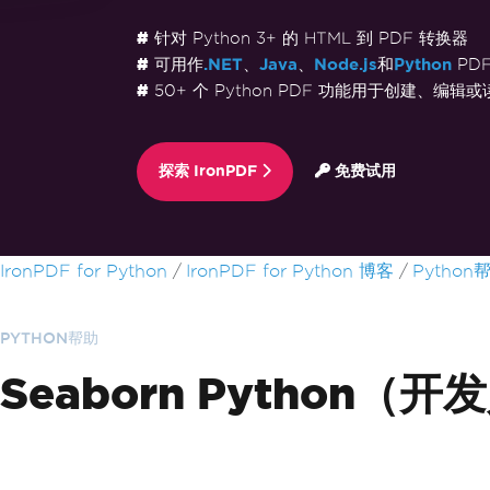
针对 Python 3+ 的 HTML 到 PDF 转换器
可用作
.NET
、
Java
、
Node.js
和
Python
PD
50+ 个 Python PDF 功能用于创建、编辑或
探索 IronPDF
免费试用
跳至页脚内容
IronPDF for Python
IronPDF for Python 博客
Python
PYTHON帮助
Seaborn Python（