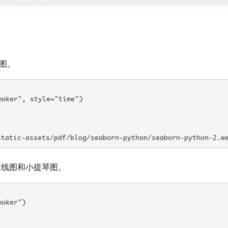
图。
oker", style="time")

-assets/pdf/blog/seaborn-python/seaborn-python-2.we
箱线图和小提琴图。
oker")
