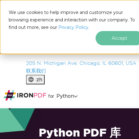
IRON
SOFTWARE
We use cookies to help improve and customize your
产品
browsing experience and interaction with our company. To
find out more, see our
企业
Privacy Policy.
解决方案
Accept
资源
关于我们
205 N. Michigan Ave. Chicago, IL 60601, USA
联系我们
zh
Python
for
Python PDF 库