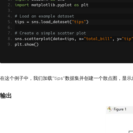
import
 matplotlib
.
pyplot 
as
 plt
# Load an example dataset
tips 
=
 sns
.
load_dataset
(
"tips"
)
# Create a simple scatter plot
sns
.
scatterplot
(
data
=
tips
,
 x
=
"total_bill"
,
 y
=
"tip
plt
.
show
()
在这个例子中，我们加载"tips"数据集并创建一个散点图，
输出