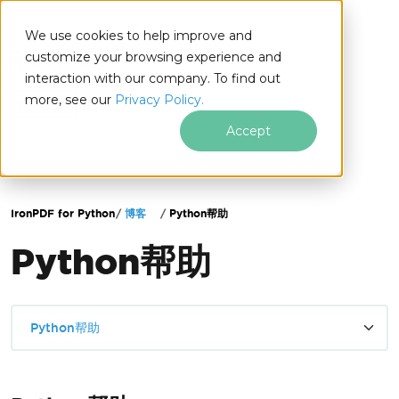
We use cookies to help improve and
customize your browsing experience and
interaction with our company. To find out
for
more, see our
Privacy Policy.
Python
Accept
跳至页脚内容
IronPDF for Python
博客
Python帮助
Python帮助
Python帮助