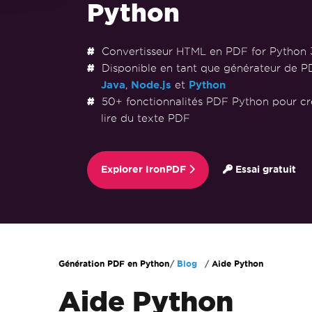
Python
Convertisseur HTML en PDF for Python 
Disponible en tant que générateur de 
Java
,
Node.js
et
Python
50+ fonctionnalités PDF Python pour cré
lire du texte PDF
Explorer IronPDF
Essai gratuit
Passer au contenu du pied de page
Génération PDF en Python
Blog
Aide Python
Aide Python