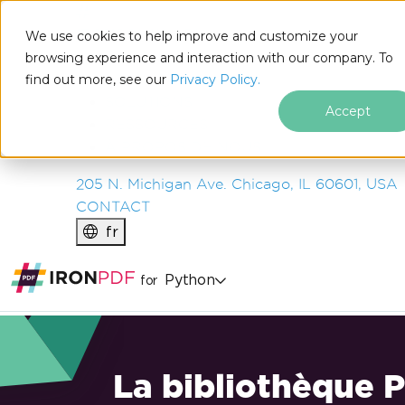
IRON
SOFTWARE
We use cookies to help improve and customize your
PRODUITS
browsing experience and interaction with our company. To
find out more, see our
ENTREPRISE
Privacy Policy.
SOLUTIONS
Accept
RESSOURCES
À PROPOS DE NOUS
205 N. Michigan Ave. Chicago, IL 60601, USA
CONTACT
fr
Python
for
La bibliothèque 