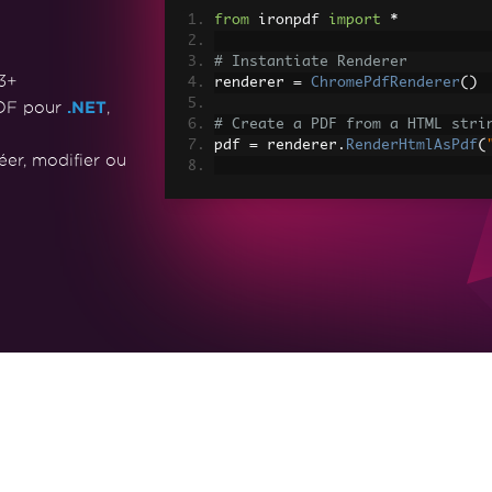
from
 ironpdf 
import
*
# Instantiate Renderer
3+
renderer 
=
ChromePdfRenderer
()
PDF pour
.NET
,
# Create a PDF from a HTML stri
pdf 
=
 renderer
.
RenderHtmlAsPdf
(
er, modifier ou
# Export to a file or Stream
pdf
.
SaveAs
(
"output.pdf"
)
# Advanced Example with HTML As
# Load external html assets: Im
# An optional BasePath 'C:\site\
load assets from
myAdvancedPdf 
=
 renderer
.
Render
r
"C:\site\assets"
)
myAdvancedPdf
.
SaveAs
(
"html-with