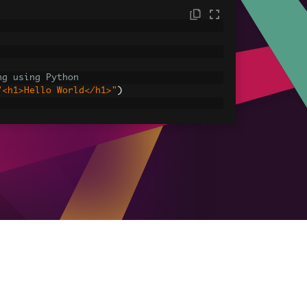
ng using Python
"<h1>Hello World</h1>"
)
sets
ages, CSS and JavaScript.
assets\' is set as the file location to 
HtmlAsPdf
(
"<img src='icons/iron.png'>"
,
-assets.pdf"
)