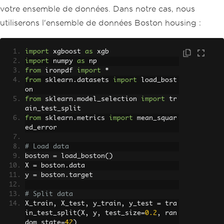
votre ensemble de données. Dans notre cas, nous
utiliserons l'ensemble de données Boston housing :
import
 xgboost 
as
 xgb
import
 numpy 
as
 np
from
 ironpdf 
import
*
from
 sklearn
.
datasets 
import
 load_bost
on
from
 sklearn
.
model_selection 
import
 tr
ain_test_split
from
 sklearn
.
metrics 
import
 mean_squar
ed_error
# Load data
boston 
=
 load_boston
()
X 
=
 boston
.
data
y 
=
 boston
.
target
# Split data
X_train
,
 X_test
,
 y_train
,
 y_test 
=
 tra
in_test_split
(
X
,
 y
,
 test_size
=
0.2
,
 ran
dom_state
=
42
)