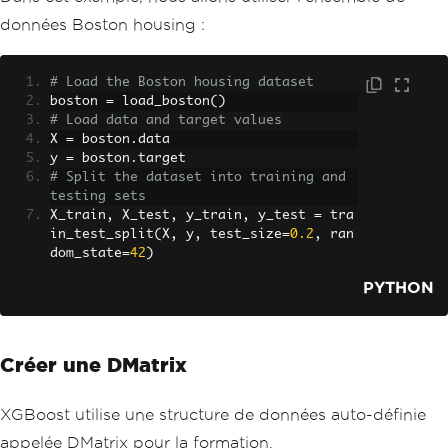
données Boston housing :
# Load the Boston housing dataset
boston 
=
 load_boston
()
# Load data and target values
X 
=
 boston
.
data
y 
=
 boston
.
target
# Split the dataset into training and 
testing sets
X_train
,
 X_test
,
 y_train
,
 y_test 
=
 tra
in_test_split
(
X
,
 y
,
 test_size
=
0.2
,
 ran
dom_state
=
42
)
PYTHON
Créer une DMatrix
XGBoost utilise une structure de données auto-définie
appelée DMatrix pour la formation.