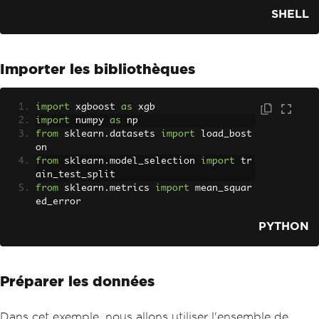
SHELL
Importer les bibliothèques
import
 xgboost 
as
 xgb
import
 numpy 
as
 np
from
 sklearn
.
datasets 
import
 load_bost
on
from
 sklearn
.
model_selection 
import
 tr
ain_test_split
from
 sklearn
.
metrics 
import
 mean_squar
ed_error
PYTHON
Préparer les données
Dans cet exemple, nous allons utiliser l'ensemble de