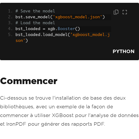
# Save the model
bst
.
save_model
(
'xgboost_model.json'
)
# Load the model 
bst_loaded 
=
 xgb
.
Booster
()
bst_loaded
.
load_model
(
'xgboost_model.j
son'
)
PYTHON
Commencer
Ci-dessous se trouve l'installation de base des deux
bibliothèques, avec un exemple de la façon de
commencer à utiliser XGBoost pour l'analyse de données
et IronPDF pour générer des rapports PDF.