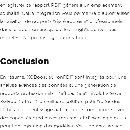
preds 
=
 bst
.
predict
(
dtest
)
enregistrer ce rapport PDF généré à un emplacement
mse 
=
 mean_squared_error
(
y_test
,
 pred
souhaité. Cette intégration vous permettra d'automatiser
s
)
la création de rapports très élaborés et professionnels
# Create a PDF document using IronPDF
dans lesquels on encapsule les insights dérivés des
iron_pdf 
=
ChromePdfRenderer
()
modèles d'apprentissage automatique.
# Create HTML content
html_content 
=
 f
"""
<html>
<head>
Conclusion
    <title>XGBoost Model Report</title
>
</head>
En résumé, XGBoost et IronPDF sont intégrés pour une
<body>
    <h1>XGBoost Model Report</h1>
analyse avancée des données et une génération de
    <p>Mean Squared Error: {mse}</p>
rapports professionnels. L'efficacité et l'évolutivité de
    <h2>Predictions</h2>
XGBoost offrent la meilleure solution pour traiter des
    <ul>
        {''.join([f'<li>{pred}</li>' f
tâches d'apprentissage automatique compliquées avec
or pred in preds])}
des capacités prédictives robustes et d'excellents outils
    </ul>
</body>
pour l'optimisation des modèles. Vous pouvez lier sans
</html>