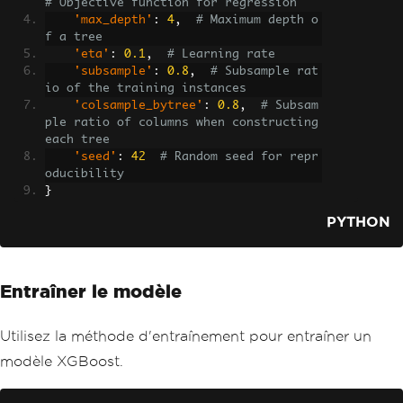
# Objective function for regression
'max_depth'
:
4
,
# Maximum depth o
f a tree
'eta'
:
0.1
,
# Learning rate
'subsample'
:
0.8
,
# Subsample rat
io of the training instances
'colsample_bytree'
:
0.8
,
# Subsam
ple ratio of columns when constructing 
each tree
'seed'
:
42
# Random seed for repr
oducibility
}
PYTHON
Entraîner le modèle
Utilisez la méthode d'entraînement pour entraîner un
modèle XGBoost.