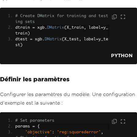
# Create DMatrix for training and test
ing sets
dtrain 
=
 xgb
.
DMatrix
(
X_train
,
 label
=
y_
train
)
dtest 
=
 xgb
.
DMatrix
(
X_test
,
 label
=
y_te
st
)
PYTHON
Définir les paramètres
Configurer les paramètres du modèle. Une configuration
d'exemple est la suivante :
# Set parameters
params 
=
{
'objective'
:
'reg:squarederror'
,