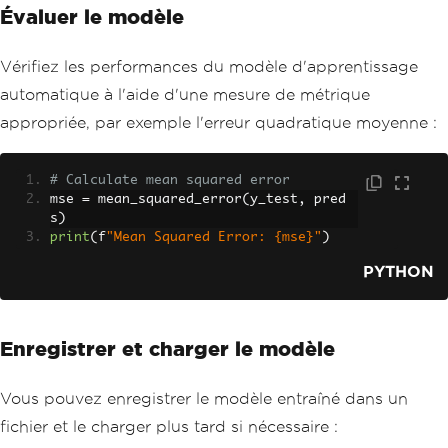
Évaluer le modèle
Vérifiez les performances du modèle d'apprentissage
automatique à l'aide d'une mesure de métrique
appropriée, par exemple l'erreur quadratique moyenne :
# Calculate mean squared error
mse 
=
 mean_squared_error
(
y_test
,
 pred
s
)
print
(
f
"Mean Squared Error: {mse}"
)
PYTHON
Enregistrer et charger le modèle
Vous pouvez enregistrer le modèle entraîné dans un
fichier et le charger plus tard si nécessaire :