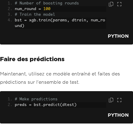
# Number of boosting rounds
num_round 
=
100
# Train the model
bst 
=
 xgb
.
train
(
params
,
 dtrain
,
 num_ro
und
)
PYTHON
Faire des prédictions
Maintenant, utilisez ce modèle entraîné et faites des
prédictions sur l'ensemble de test.
# Make predictions
preds 
=
 bst
.
predict
(
dtest
)
PYTHON