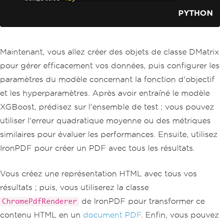
PYTHON
# Create DMatrix
dtrain 
=
 xgb
.
DMatrix
(
X_train
,
 label
=
y_
train
)
dtest 
=
 xgb
.
DMatrix
(
X_test
,
 label
=
y_te
Maintenant, vous allez créer des objets de classe DMatrix
st
)
pour gérer efficacement vos données, puis configurer les
# Set parameters
paramètres du modèle concernant la fonction d'objectif
params 
=
{
et les hyperparamètres. Après avoir entraîné le modèle
'objective'
:
'reg:squarederror'
,
'max_depth'
:
4
,
XGBoost, prédisez sur l'ensemble de test ; vous pouvez
'eta'
:
0.1
,
utiliser l'erreur quadratique moyenne ou des métriques
'subsample'
:
0.8
,
'colsample_bytree'
:
0.8
,
similaires pour évaluer les performances. Ensuite, utilisez
'seed'
:
42
IronPDF pour créer un PDF avec tous les résultats.
}
# Train model
Vous créez une représentation HTML avec tous vos
num_round 
=
100
bst 
=
 xgb
.
train
(
params
,
 dtrain
,
 num_ro
résultats ; puis, vous utiliserez la classe
und
)
de IronPDF pour transformer ce
ChromePdfRenderer
# Make predictions
contenu HTML en un
document PDF
. Enfin, vous pouvez