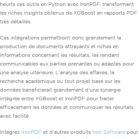
heurts ces outils en Python avec IronPDF, transformant
"""
les riches insights obtenus de XGBoost en rapports PDF
pdf 
=
 iron_pdf
.
RenderHtmlAsPdf
(
html_co
très détaillés.
ntent
)
# Save the PDF document
Ces intégrations permettront donc grandement la
pdf
.
SaveAs
(
"XGBoost_Report.pdf"
)
print
(
"PDF document generated successf
production de documents attrayants et riches en
ully."
)
informations concernant les résultats, les rendant
communicables aux parties prenantes ou adaptés pour
une analyse ultérieure. L'analyse des affaires, la
recherche académique ou tout projet basé sur les
données bénéficierait grandement d'une synergie
intégrée entre XGBoost et IronPDF pour traiter
efficacement les données et communiquer les résultats
avec facilité.
Intégrez
IronPDF
et d'autres produits
Iron Software
pour