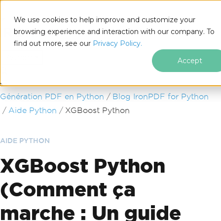
We use cookies to help improve and customize your
browsing experience and interaction with our company. To
find out more, see our
Privacy Policy.
for
Python
Accept
Passer au contenu du pied de page
Génération PDF en Python
Blog IronPDF for Python
Aide Python
XGBoost Python
AIDE PYTHON
XGBoost Python
(Comment ça
marche : Un guide