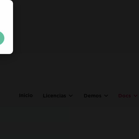
Obtenga su
clave de prueb
instante.
Sin limitaciones. 100 % desbloqueado. Sin tarjeta de crédi
Inicio
Licencias
Demos
Docs
Your trial license will 