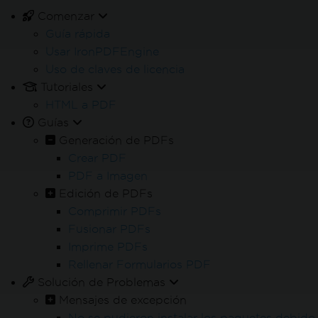
Comenzar
Obtén 30 días de producto completamente funcional.
Guía rápida
Instálalo y ejecútalo en minutos.
Usar IronPDFEngine
Uso de claves de licencia
Tutoriales
Soporte técnico 24/5
HTML a PDF
Guías
Acceso completo a nuestro equipo de soporte
Generación de PDFs
técnico durante tu prueba del producto
Crear PDF
PDF a Imagen
Edición de PDFs
Comprimir PDFs
Fusionar PDFs
En línea 24/5
Imprime PDFs
¿Necesita ayuda?
Nuestro equipo de ventas estará
Rellenar Formularios PDF
encantado de ayudarle.
Solución de Problemas
Prueba la versión de prueba Enterprise
Mensajes de excepción
No se pudieron instalar los paquetes debido