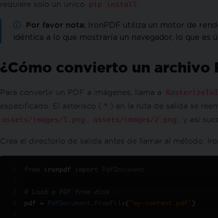
requiere solo un único
.
pip install
Por favor nota
IronPDF utiliza un motor de ren
idéntica a lo que mostraría un navegador, lo que es 
¿Cómo convierto un archivo
Para convertir un PDF a imágenes, llama a
RasterizeTo
especificado. El asterisco (
) en la ruta de salida se r
*
,
, y así su
assets/images/1.png
assets/images/2.png
Crea el directorio de salida antes de llamar al método. I
from
 ironpdf 
import
PdfDocument
# Load a PDF from disk
pdf 
=
PdfDocument
.
FromFile
(
"my-content.pdf"
)