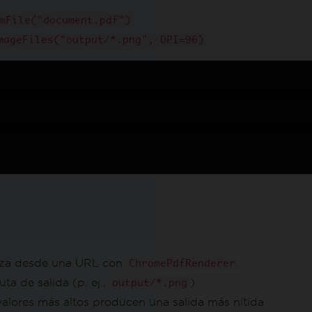
mFile("document.pdf")
mageFiles("output/*.png", DPI=96)
iza desde una URL con
ChromePdfRenderer
ta de salida (p. ej.,
)
output/*.png
valores más altos producen una salida más nítida