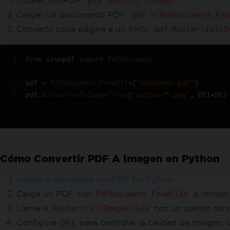
Instalar IronPDF:
pip install ironpdf
Cargar un documento PDF:
pdf = PdfDocument.Fro
Convertir cada página a un PNG:
pdf.RasterizeToI
from
 ironpdf 
import
PdfDocument
pdf 
=
PdfDocument
.
FromFile
(
"document.pdf"
)
pdf
.
RasterizeToImageFiles
(
"output/*.png"
,
 DPI
=
96
)
Cómo Convertir PDF A Imagen en Python
Instale la biblioteca IronPDF for Python
Carga un PDF con
o render
PdfDocument.FromFile
Llama a
con un patrón de ru
RasterizeToImageFiles
Configura
para controlar la calidad de imagen: 
DPI