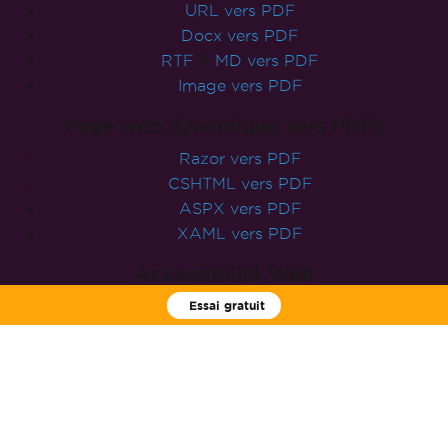
Visualiseur IronPDF
Imprimer sur une imprimante physique
Convertir des PDFs
Conversion PDF polyvalente
Html vers PDF
URL vers PDF
Docx vers PDF
RTF
&
MD vers PDF
Image vers PDF
Page web dynamique vers PDFs
Essai gratuit
Razor vers PDF
CSHTML vers PDF
ASPX vers PDF
XAML vers PDF
Accessibilité Web