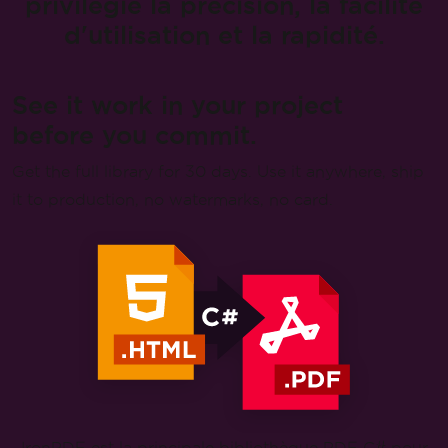
Binaires signés DigiCert
Bibliothèque PDF C# qui
privilégie la précision, la facilité
d'utilisation et la rapidité.
See it work in your project
before you commit.
Get the full library for 30 days. Use it anywhere, ship
it to production, no watermarks, no card.