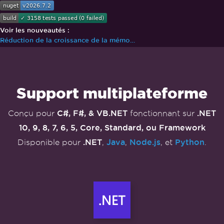
var
 pdfFromHtmlString 
=
 renderer
.
Ren
derHtmlAsPdf
(
"<p>Hello World</p>"
,
"C:/assets/"
);
pdfFromHtmlString
.
SaveAs
(
"markup_wit
h_assets.pdf"
);
Install-Package IronPdf
Voir les nouveautés :
Réduction de la croissance de la mémoire d'environ 97%
Passer au contenu du pied de page
Support multiplateforme
C#, F#, & VB.NET
.NET
Conçu pour
fonctionnant sur
10, 9, 8, 7, 6, 5, Core, Standard, ou Framework