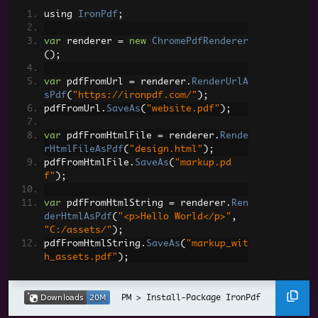
Essai
gratuit de 30 jours, sans filigrane, sans carte
de crédit
HTML en PDF
Démo en ligne
Voir tous les exemples de code 70
using 
IronPdf
;
var
 renderer 
=
new
ChromePdfRenderer
();
var
 pdfFromUrl 
=
 renderer
.
RenderUrlA
sPdf
(
"https://ironpdf.com/"
);
pdfFromUrl
.
SaveAs
(
"website.pdf"
);
var
 pdfFromHtmlFile 
=
 renderer
.
Rende
rHtmlFileAsPdf
(
"design.html"
);
pdfFromHtmlFile
.
SaveAs
(
"markup.pd
f"
);