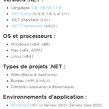
Versions .NET :
Langages:
C#
,
VB.NET
,
F#
.NET Core
(10, 9, 8, 7, 6, 5, et 3.1+)
.NET Standard
(2.0+)
.NET Framework
(4.6.2+)
OS et processeurs :
Windows (x64, x86)
Mac (x64, ARM)
Linux (x64)
Types de projets .NET :