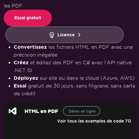
Allez au-delà de la conversion de base. Bénéficiez
d'un rendu HTML au pixel près et d'une suite
complète d'outils pour modifier, fusionner et sécuriser
les PDF.
Essai gratuit
Licence
Convertissez
les fichiers HTML en PDF avec une
précision inégalée
Créez
et éditez des PDF en C# avec l'API native
.NET 10
Déployez
sur site ou dans le cloud (Azure, AWS)