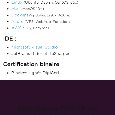
Web
(Blazor & WebForms)
Bureau
(WPF & MAUI)
Console
(Application & Bibliothèque)
Environnements d'application :
Windows
(10+, UI Serveur 2012+, Serveur Core 2022)
Linux
(Ubuntu, Debian, CentOS, etc.)
Mac
(macOS 10+)
Docker
(Windows, Linux, Azure)
Azure
(VPS, WebApp, Fonction)
AWS
(EC2, Lambda)
IDE :
Microsoft Visual Studio
JetBrains Rider et ReSharper
Certification binaire