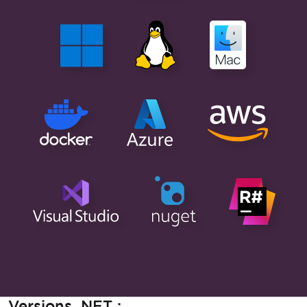
.NET
Java
Node.js
Python
Disponible pour
,
,
, et
.