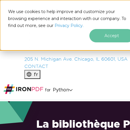
IRON
SOFTWARE
We use cookies to help improve and customize your
PRODUITS
browsing experience and interaction with our company. To
find out more, see our
ENTREPRISE
Privacy Policy.
SOLUTIONS
Accept
RESSOURCES
À PROPOS DE NOUS
205 N. Michigan Ave. Chicago, IL 60601, USA
CONTACT
fr
Python
for
La bibliothèque 