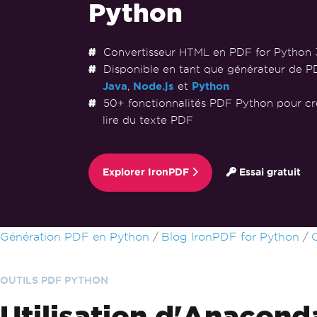
Python
Convertisseur HTML en PDF for Python 
Disponible en tant que générateur de 
Java
,
Node.js
et
Python
50+ fonctionnalités PDF Python pour cré
lire du texte PDF
Explorer IronPDF
Essai gratuit
Passer au contenu du pied de page
Génération PDF en Python
Blog IronPDF for Python
OUTILS PDF PYTHON
Utilisation d'Anacon