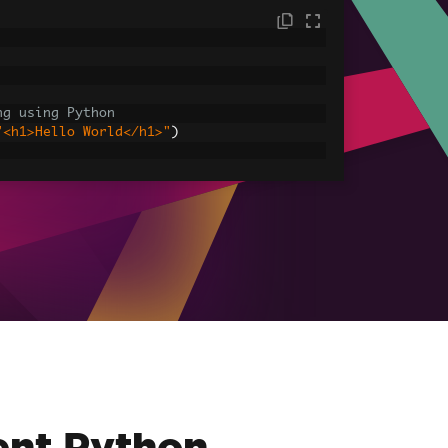
ng using Python
"<h1>Hello World</h1>"
)
sets
ages, CSS and JavaScript.
assets\' is set as the file location to 
HtmlAsPdf
(
"<img src='icons/iron.png'>"
,
-assets.pdf"
)
ent Python