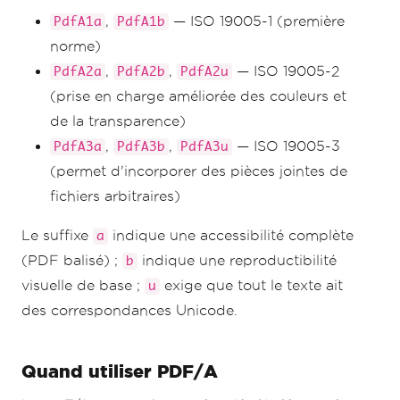
,
— ISO 19005-1 (première
PdfA1a
PdfA1b
norme)
,
,
— ISO 19005-2
PdfA2a
PdfA2b
PdfA2u
(prise en charge améliorée des couleurs et
de la transparence)
,
,
— ISO 19005-3
PdfA3a
PdfA3b
PdfA3u
(permet d'incorporer des pièces jointes de
fichiers arbitraires)
Le suffixe
indique une accessibilité complète
a
(PDF balisé) ;
indique une reproductibilité
b
visuelle de base ;
exige que tout le texte ait
u
des correspondances Unicode.
Quand utiliser PDF/A