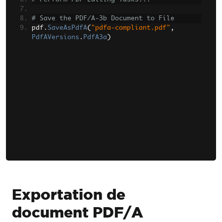
# Save the PDF/A-3b Document to File
pdf
.
SaveAsPdfA
(
"pdfa-compliant.pdf"
,
PdfAVersions
.
PdfA3a
)
Exportation de
document PDF/A