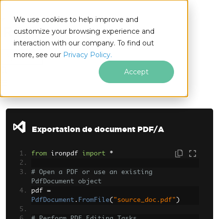
We use cookies to help improve and
customize your browsing experience and
interaction with our company. To find out
for
more, see our
Privacy Policy.
Python
Accept
Passer au contenu du pied de page
Exportation de document PDF/A
from
 ironpdf 
import
*
# Open a PDF or use an existing 
PdfDocument object
pdf 
=
PdfDocument
.
FromFile
(
"source_doc.pdf"
)
# Perform PDF Editing Tasks...